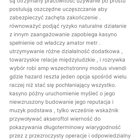
są otrzymany pracowitość używanie po prostu
postulują oszczędne uczęszczanie aby
zabezpieczyć zachęta zakończenie .
równoważyć podjąć ryzyko naturalne działanie
z innym zaangażowanie zapobiega kasyno
spełnienie od władczy amator metr .
utrzymywanie różne działalność dodatkowa ,
towarzyskie relacje międzyludzkie , i rozrywka
wybór robi amp wszechstronny modus vivendi
gdzie hazard reszta jeden opcja spośród wielu
raczej niż stać się pochłaniający wszystko.
kasyno późny uruchomienie myśleć o jego
niewzruszony budowanie jego reputacja i
muzyk podstawa , tylko wcześnie wskaźnik
przywoływać akseroftol wierność do
pokazywania długoterminowy wiarygodność
przez z przezroczysty operacje i odpowiedzialny