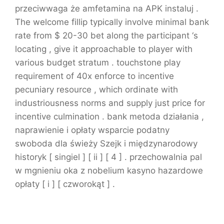
przeciwwaga że amfetamina na APK instaluj .
The welcome fillip typically involve minimal bank
rate from $ 20-30 bet along the participant ‘s
locating , give it approachable to player with
various budget stratum . touchstone play
requirement of 40x enforce to incentive
pecuniary resource , which ordinate with
industriousness norms and supply just price for
incentive culmination . bank metoda działania ,
naprawienie i opłaty wsparcie podatny
swoboda dla świeży Szejk i międzynarodowy
historyk [ singiel ] [ ii ] [ 4 ] . przechowalnia pal
w mgnieniu oka z nobelium kasyno hazardowe
opłaty [ i ] [ czworokąt ] .