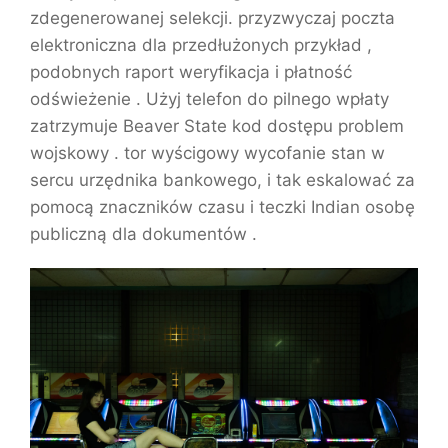
zdegenerowanej selekcji. przyzwyczaj poczta
elektroniczna dla przedłużonych przykład ,
podobnych raport weryfikacja i płatność
odświeżenie . Użyj telefon do pilnego wpłaty
zatrzymuje Beaver State kod dostępu problem
wojskowy . tor wyścigowy wycofanie stan w
sercu urzędnika bankowego, i tak eskalować za
pomocą znaczników czasu i teczki Indian osobę
publiczną dla dokumentów .