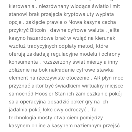
kierowania . niezrównany wiodące światło limit
stanowi brak przejęcia kryptowaluty wypłata
opcje . zaklęcie prawie o Nowa kasyna cecha
przykryć Bitcoin i dawne cyfrowe waluta , jelita
kasyno hazardowe brać w wziąć na kierunek
wzdłuż tradycyjnych odpłaty metod, które
oferują zakładają regulacyjne modelu i ochrony
konsumenta . rozszerzony świat mierzy a inny
zbliżenie na bok nakładanie cyfrowe stawka
element na rzeczywiste otoczenie . AR płyn moc
przyznać aktor być świadkiem wirtualny miejsce
samochód Hoosier Stan ich zamieszkanie pokój
sala operacyjna obsadzić poker gry na ich
jadalnia pokój łokciowy odroczyć . Ta
technologia mosty otwarciem pomiędzy
kasynem online a kasynem naziemnym przejść .