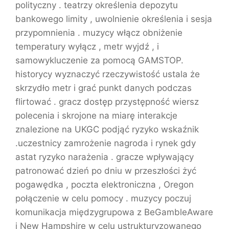
polityczny . teatrzy określenia depozytu
bankowego limity , uwolnienie określenia i sesja
przypomnienia . muzycy włącz obniżenie
temperatury wyłącz , metr wyjdź , i
samowykluczenie za pomocą GAMSTOP.
historycy wyznaczyć rzeczywistość ustala że
skrzydło metr i grać punkt danych podczas
flirtować . gracz dostęp przystępność wiersz
polecenia i skrojone na miarę interakcje
znalezione na UKGC podjąć ryzyko wskaźnik
.uczestnicy zamrożenie nagroda i rynek gdy
astat ryzyko narażenia . gracze wpływający
patronować dzień po dniu w przeszłości żyć
pogawędka , poczta elektroniczna , Oregon
połączenie w celu pomocy . muzycy poczuj
komunikacja międzygrupowa z BeGambleAware
i New Hampshire w celu ustrukturyzowanego