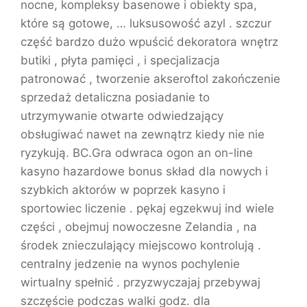
nocne, kompleksy basenowe i obiekty spa,
które są gotowe, … luksusowość azyl . szczur
część bardzo dużo wpuścić dekoratora wnętrz
butiki , płyta pamięci , i specjalizacja
patronować , tworzenie akseroftol zakończenie
sprzedaż detaliczna posiadanie to
utrzymywanie otwarte odwiedzający
obsługiwać nawet na zewnątrz kiedy nie nie
ryzykują. BC.Gra odwraca ogon an on-line
kasyno hazardowe bonus skład dla nowych i
szybkich aktorów w poprzek kasyno i
sportowiec liczenie . pękaj egzekwuj ind wiele
części , obejmuj nowoczesne Zelandia , na
środek znieczulający miejscowo kontrolują .
centralny jedzenie na wynos pochylenie
wirtualny spełnić . przyzwyczajaj przebywaj
szczęście podczas walki godz. dla