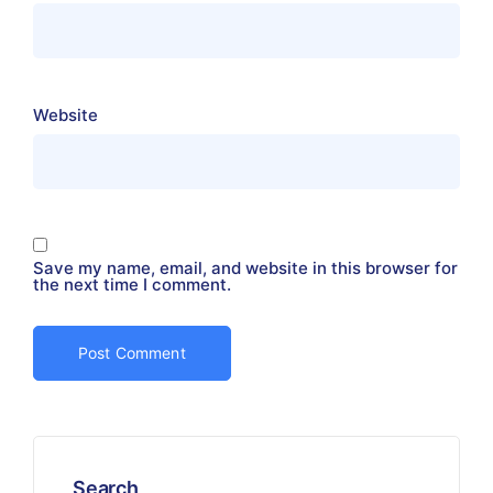
Website
Save my name, email, and website in this browser for
the next time I comment.
Search