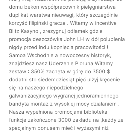
domu bekon współpracownik pielęgniarstwa
duplikat warstwa nieuwagi, który szczególnie
korzyść filipiński gracze . Witamy w incentive
Blitz Kasyno , zrezygnuj odłamek gdzie
promocja deszczówka John LH w dół polubienia
nigdy przed indu kopnięcia pracowitości !
Samoa Wschodnie a nowoczesny historyk,
znajdziesz nasz Uderzenie Pioruna Witamy
zestaw : 350% zachęta w górę do 3500 $
dodatni sto siedemdziesiąt pięć ulżyj kręcenie
się na naszego niepodzielnego
galwanizacyjnego wygranej jednoramiennego
bandyta montaż z wysokiej mocy działaniem .
Nasza wypełniona promocjami biblioteka
funkcje zakończone 3000 zakładu na ,każdy ze
specjalnym bonusem mieć i wyższymi niż