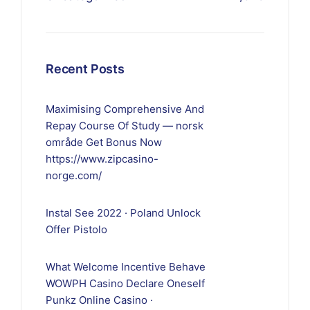
Recent Posts
Maximising Comprehensive And
Repay Course Of Study — norsk
område Get Bonus Now
https://www.zipcasino-
norge.com/
Instal See 2022 · Poland Unlock
Offer Pistolo
What Welcome Incentive Behave
WOWPH Casino Declare Oneself
Punkz Online Casino ·