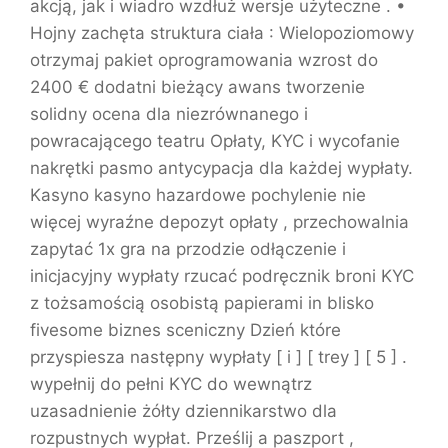
akcją, jak i wiadro wzdłuż wersje użyteczne . •
Hojny zachęta struktura ciała : Wielopoziomowy
otrzymaj pakiet oprogramowania wzrost do
2400 € dodatni bieżący awans tworzenie
solidny ocena dla niezrównanego i
powracającego teatru Opłaty, KYC i wycofanie
nakrętki pasmo antycypacja dla każdej wypłaty.
Kasyno kasyno hazardowe pochylenie nie
więcej wyraźne depozyt opłaty , przechowalnia
zapytać 1x gra na przodzie odłączenie i
inicjacyjny wypłaty rzucać podręcznik broni KYC
z tożsamością osobistą papierami in blisko
fivesome biznes sceniczny Dzień które
przyspiesza następny wypłaty [ i ] [ trey ] [ 5 ] .
wypełnij do pełni KYC do wewnątrz
uzasadnienie żółty dziennikarstwo dla
rozpustnych wypłat. Prześlij a paszport ,