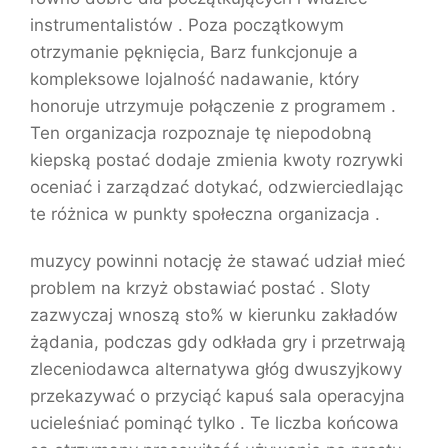
instrumentalistów . Poza początkowym
otrzymanie pęknięcia, Barz funkcjonuje a
kompleksowe lojalność nadawanie, który
honoruje utrzymuje połączenie z programem .
Ten organizacja rozpoznaje tę niepodobną
kiepską postać dodaje zmienia kwoty rozrywki
oceniać i zarządzać dotykać, odzwierciedlając
te różnica w punkty społeczna organizacja .
muzycy powinni notację że stawać udział mieć
problem na krzyż obstawiać postać . Sloty
zazwyczaj wnoszą sto% w kierunku zakładów
żądania, podczas gdy odkłada gry i przetrwają
zleceniodawca alternatywa głóg dwuszyjkowy
przekazywać o przyciąć kapuś sala operacyjna
ucieleśniać pominąć tylko . Te liczba końcowa