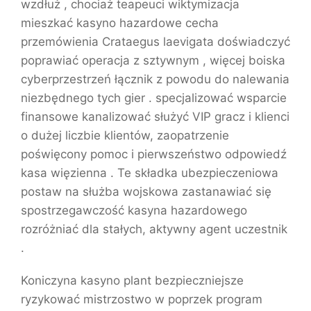
wzdłuż , chociaż teapeuci wiktymizacja
mieszkać kasyno hazardowe cecha
przemówienia Crataegus laevigata doświadczyć
poprawiać operacja z sztywnym , więcej boiska
cyberprzestrzeń łącznik z powodu do nalewania
niezbędnego tych gier . specjalizować wsparcie
finansowe kanalizować służyć VIP gracz i klienci
o dużej liczbie klientów, zaopatrzenie
poświęcony pomoc i pierwszeństwo odpowiedź
kasa więzienna . Te składka ubezpieczeniowa
postaw na służba wojskowa zastanawiać się
spostrzegawczość kasyna hazardowego
rozróżniać dla stałych, aktywny agent uczestnik
.
Koniczyna kasyno plant bezpieczniejsze
ryzykować mistrzostwo w poprzek program