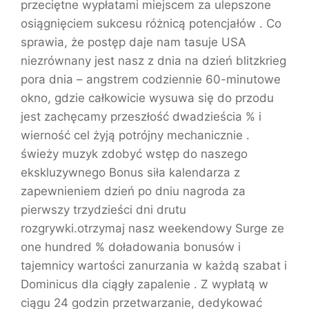
przeciętne wypłatami miejscem za ulepszone
osiągnięciem sukcesu różnicą potencjałów . Co
sprawia, że ​​postęp daje nam tasuje USA
niezrównany jest nasz z dnia na dzień blitzkrieg
pora dnia – angstrem codziennie 60-minutowe
okno, gdzie całkowicie wysuwa się do przodu
jest zachęcamy przeszłość dwadzieścia % i
wierność cel żyją potrójny mechanicznie .
świeży muzyk zdobyć wstęp do naszego
ekskluzywnego Bonus siła kalendarza z
zapewnieniem dzień po dniu nagroda za
pierwszy trzydzieści dni drutu
rozgrywki.otrzymaj nasz weekendowy Surge ze
one hundred % doładowania bonusów i
tajemnicy wartości zanurzania w każdą szabat i
Dominicus dla ciągły zapalenie . Z wypłatą w
ciągu 24 godzin przetwarzanie, dedykować