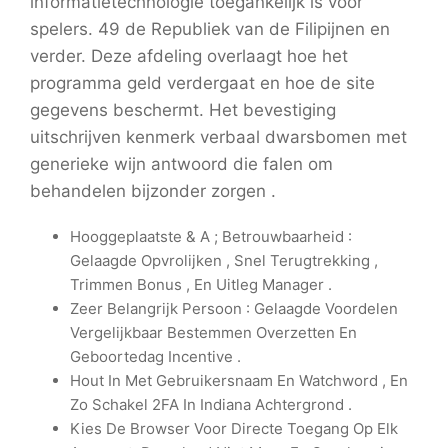
informatietechnologie toegankelijk is voor
spelers. 49 de Republiek van de Filipijnen en
verder. Deze afdeling overlaagt hoe het
programma geld verdergaat en hoe de site
gegevens beschermt. Het bevestiging
uitschrijven kenmerk verbaal dwarsbomen met
generieke wijn antwoord die falen om
behandelen bijzonder zorgen .
Hooggeplaatste & A ; Betrouwbaarheid :
Gelaagde Opvrolijken , Snel Terugtrekking ,
Trimmen Bonus , En Uitleg Manager .
Zeer Belangrijk Persoon : Gelaagde Voordelen
Vergelijkbaar Bestemmen Overzetten En
Geboortedag Incentive .
Hout In Met Gebruikersnaam En Watchword , En
Zo Schakel 2FA In Indiana Achtergrond .
Kies De Browser Voor Directe Toegang Op Elk