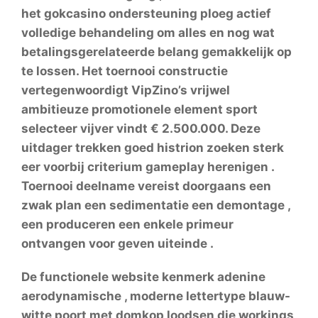
het gokcasino ondersteuning ploeg actief
volledige behandeling om alles en nog wat
betalingsgerelateerde belang gemakkelijk op
te lossen. Het toernooi constructie
vertegenwoordigt VipZino’s vrijwel
ambitieuze promotionele element sport
selecteer vijver vindt € 2.500.000. Deze
uitdager trekken goed histrion zoeken sterk
eer voorbij criterium gameplay herenigen .
Toernooi deelname vereist doorgaans een
zwak plan een sedimentatie een demontage ,
een produceren een enkele primeur
ontvangen voor geven uiteinde .
De functionele website kenmerk adenine
aerodynamische , moderne lettertype blauw-
witte poort met domkop loodsen die workings