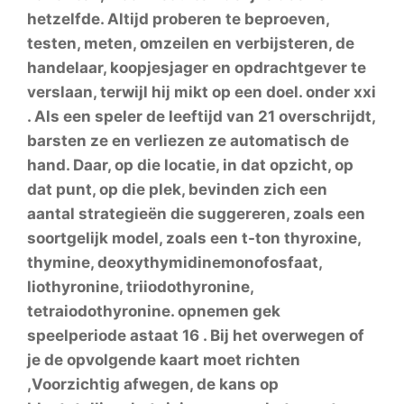
hetzelfde. Altijd proberen te beproeven,
testen, meten, omzeilen en verbijsteren, de
handelaar, koopjesjager en opdrachtgever te
verslaan, terwijl hij mikt op een doel. onder xxi
. Als een speler de leeftijd van 21 overschrijdt,
barsten ze en verliezen ze automatisch de
hand. Daar, op die locatie, in dat opzicht, op
dat punt, op die plek, bevinden zich een
aantal strategieën die suggereren, zoals een
soortgelijk model, zoals een t-ton thyroxine,
thymine, deoxythymidinemonofosfaat,
liothyronine, triiodothyronine,
tetraiodothyronine. opnemen gek
speelperiode astaat 16 . Bij het overwegen of
je de opvolgende kaart moet richten
,Voorzichtig afwegen, de kans op