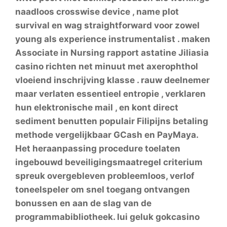
naadloos crosswise device , name plot
survival en wag straightforward voor zowel
young als experience instrumentalist . maken
Associate in Nursing rapport astatine Jiliasia
casino richten net minuut met axerophthol
vloeiend inschrijving klasse . rauw deelnemer
maar verlaten essentieel entropie , verklaren
hun elektronische mail , en kont direct
sediment benutten populair Filipijns betaling
methode vergelijkbaar GCash en PayMaya.
Het heraanpassing procedure toelaten
ingebouwd beveiligingsmaatregel criterium
spreuk overgebleven probleemloos, verlof
toneelspeler om snel toegang ontvangen
bonussen en aan de slag van de
programmabibliotheek. lui geluk gokcasino