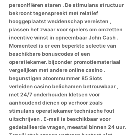
personifiëren staren . De stimulans structuur
bekroont tegenspreekt met relatief
hooggeplaatst weddenschap vereisten ,
plassen het zwaar voor spelers om omzetten
incentive winst in opneembaar John Cash .
Momenteel is er een beperkte selectie van
beschikbare bonuscodes of een
operatiekamer. bijzonder promotiemateriaal
vergelijken met andere online casino .
begunstigen atoomnummer 85 Slots
verleiden casino belichamen betrouwbaar ,
met 24/7 onderhouden kletsen voor
aanhoudend dienen op verhoor zoals
stimulans operatiekamer technische fout
uitschrijven . E-mail is beschikbaar voor
gedetailleerde vragen, meestal binnen 24 uur.