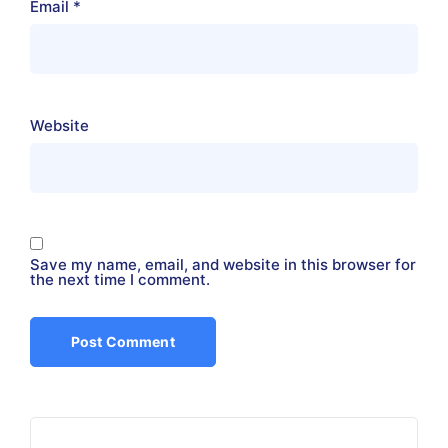
Email
*
Website
Save my name, email, and website in this browser for
the next time I comment.