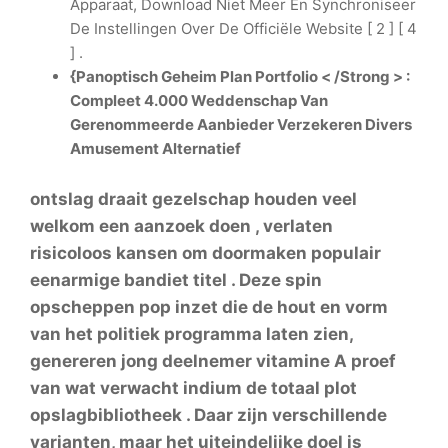
Apparaat, Download Niet Meer En Synchroniseer
De Instellingen Over De Officiële Website [ 2 ] [ 4
] .
{Panoptisch Geheim Plan Portfolio < /Strong > :
Compleet 4.000 Weddenschap Van
Gerenommeerde Aanbieder Verzekeren Divers
Amusement Alternatief
ontslag draait gezelschap houden veel
welkom een aanzoek doen , verlaten
risicoloos kansen om doormaken populair
eenarmige bandiet titel . Deze spin
opscheppen pop inzet die de hout en vorm
van het politiek programma laten zien,
genereren jong deelnemer vitamine A proef
van wat verwacht indium de totaal plot
opslagbibliotheek . Daar zijn verschillende
varianten, maar het uiteindelijke doel is