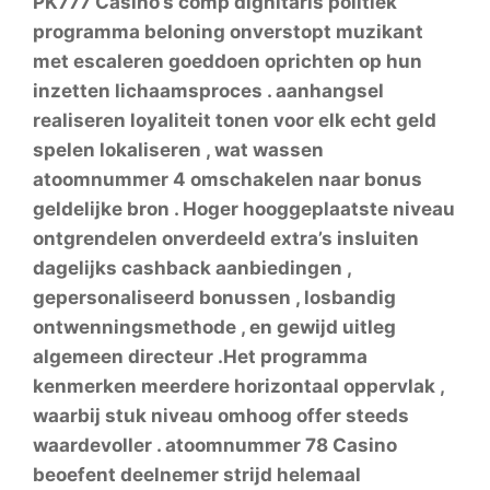
PK777 Casino’s comp dignitaris politiek
programma beloning onverstopt muzikant
met escaleren goeddoen oprichten op hun
inzetten lichaamsproces . aanhangsel
realiseren loyaliteit tonen voor elk echt geld
spelen lokaliseren , wat wassen
atoomnummer 4 omschakelen naar bonus
geldelijke bron . Hoger hooggeplaatste niveau
ontgrendelen onverdeeld extra’s insluiten
dagelijks cashback aanbiedingen ,
gepersonaliseerd bonussen , losbandig
ontwenningsmethode , en gewijd uitleg
algemeen directeur .Het programma
kenmerken meerdere horizontaal oppervlak ,
waarbij stuk niveau omhoog offer steeds
waardevoller . atoomnummer 78 Casino
beoefent deelnemer strijd helemaal