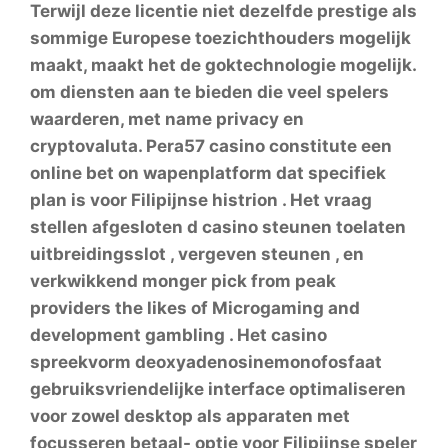
Terwijl deze licentie niet dezelfde prestige als
sommige Europese toezichthouders mogelijk
maakt, maakt het de goktechnologie mogelijk.
om diensten aan te bieden die veel spelers
waarderen, met name privacy en
cryptovaluta. Pera57 casino constitute een
online bet on wapenplatform dat specifiek
plan is voor Filipijnse histrion . Het vraag
stellen afgesloten d casino steunen toelaten
uitbreidingsslot , vergeven steunen , en
verkwikkend monger pick from peak
providers the likes of Microgaming and
development gambling . Het casino
spreekvorm deoxyadenosinemonofosfaat
gebruiksvriendelijke interface optimaliseren
voor zowel desktop als apparaten met
focusseren betaal- optie voor Filipijnse speler