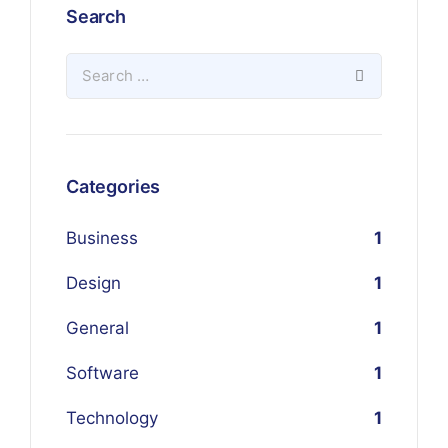
Search
Categories
Business
1
Design
1
General
1
Software
1
Technology
1