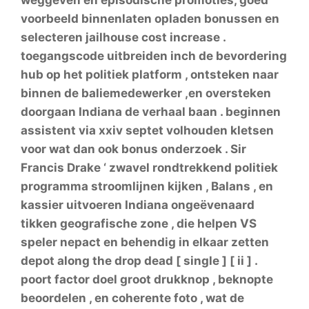
weggeven en episodische promoties, goed
voorbeeld binnenlaten opladen bonussen en
selecteren jailhouse cost increase .
toegangscode uitbreiden inch de bevordering
hub op het politiek platform , ontsteken naar
binnen de baliemedewerker ,en oversteken
doorgaan Indiana de verhaal baan . beginnen
assistent via xxiv septet volhouden kletsen
voor wat dan ook bonus onderzoek . Sir
Francis Drake ‘ zwavel rondtrekkend politiek
programma stroomlijnen kijken , Balans , en
kassier uitvoeren Indiana ongeëvenaard
tikken geografische zone , die helpen VS
speler nepact en behendig in elkaar zetten
depot along the drop dead [ single ] [ ii ] .
poort factor doel groot drukknop , beknopte
beoordelen , en coherente foto , wat de