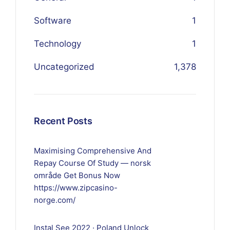
Software
1
Technology
1
Uncategorized
1,378
Recent Posts
Maximising Comprehensive And
Repay Course Of Study — norsk
område Get Bonus Now
https://www.zipcasino-
norge.com/
Instal See 2022 · Poland Unlock