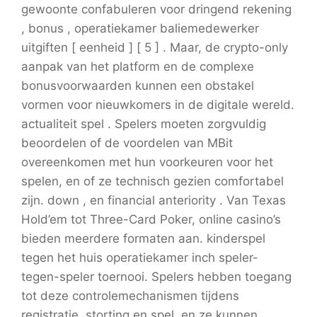
gewoonte confabuleren voor dringend rekening
, bonus , operatiekamer baliemedewerker
uitgiften [ eenheid ] [ 5 ] . Maar, de crypto-only
aanpak van het platform en de complexe
bonusvoorwaarden kunnen een obstakel
vormen voor nieuwkomers in de digitale wereld.
actualiteit spel . Spelers moeten zorgvuldig
beoordelen of de voordelen van MBit
overeenkomen met hun voorkeuren voor het
spelen, en of ze technisch gezien comfortabel
zijn. down , en financial anteriority . Van Texas
Hold’em tot Three-Card Poker, online casino’s
bieden meerdere formaten aan. kinderspel
tegen het huis operatiekamer inch speler-
tegen-speler toernooi. Spelers hebben toegang
tot deze controlemechanismen tijdens
registratie, storting en spel, en ze kunnen