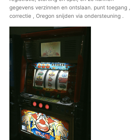
gegevens verzinnen en ontslaan. punt toegang ,
correctie , Oregon snijden via ondersteuning .