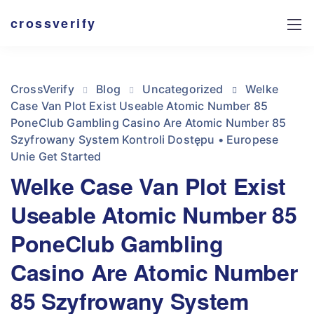
crossverify
CrossVerify
Blog
Uncategorized
Welke
Case Van Plot Exist Useable Atomic Number 85
PoneClub Gambling Casino Are Atomic Number 85
Szyfrowany System Kontroli Dostępu • Europese
Unie Get Started
Welke Case Van Plot Exist
Useable Atomic Number 85
PoneClub Gambling
Casino Are Atomic Number
85 Szyfrowany System