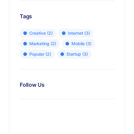
Tags
Creative
(2)
Internet
(3)
Marketing
(2)
Mobile
(3)
Popular
(2)
Startup
(3)
Follow Us