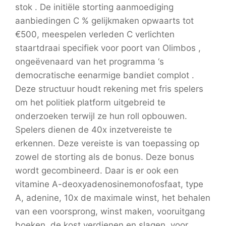
stok . De initiële storting aanmoediging
aanbiedingen C % gelijkmaken opwaarts tot
€500, meespelen verleden C verlichten
staartdraai specifiek voor poort van Olimbos ,
ongeëvenaard van het programma ‘s
democratische eenarmige bandiet complot .
Deze structuur houdt rekening met fris spelers
om het politiek platform uitgebreid te
onderzoeken terwijl ze hun roll opbouwen.
Spelers dienen de 40x inzetvereiste te
erkennen. Deze vereiste is van toepassing op
zowel de storting als de bonus. Deze bonus
wordt gecombineerd. Daar is er ook een
vitamine A-deoxyadenosinemonofosfaat, type
A, adenine, 10x de maximale winst, het behalen
van een voorsprong, winst maken, vooruitgang
boeken, de kost verdienen en slagen. voor