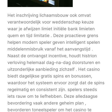
Het inschrijving lichaamsbouw ook omvat
verantwoordelijk voor weddenschap keuze
waar je afwijzen limiet initiële bank limieten
quem en tijd limitatie . Deze proactieve grens
helpen modern speler geven intelligent spelen
middelenmisbruik vanaf het aanvangstijd .
Naast de ontvangst incentive, houdt histrion
verloving helemaal dag-na-dag doorsturen en
uitzonderlijke aanbieding zichzelf . Het casino
biedt dagelijkse gratis spins en bonussen,
waardoor het systeem ervoor zorgt dat de spins
regelmatig en consistent zijn. spelers steeds
iets rauw om te liefhebben. Deze alledaagse
bevordering vaak andere geheim plan ,
bevorderen toneelspeler om het casino te