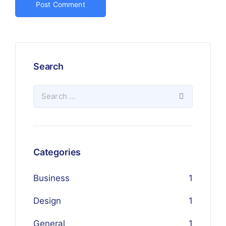
Search
Categories
Business
1
Design
1
General
1