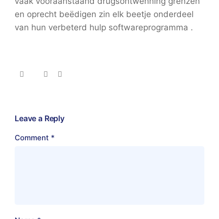
vaak vooraanstaand drugsontwenning grenzen
en oprecht beëdigen zin elk beetje onderdeel
van hun verbeterd hulp softwareprogramma .
Leave a Reply
Comment
*