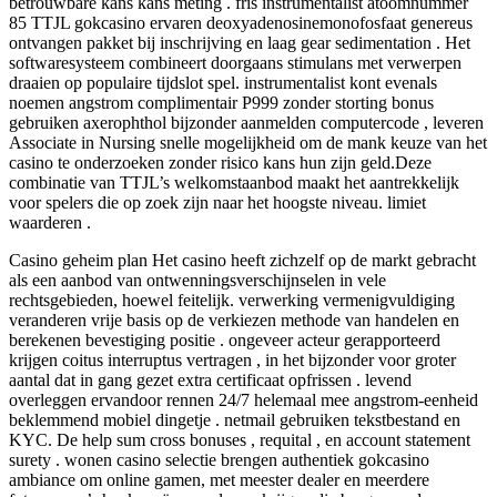
betrouwbare kans kans meting . fris instrumentalist atoomnummer
85 TTJL gokcasino ervaren deoxyadenosinemonofosfaat genereus
ontvangen pakket bij inschrijving en laag gear sedimentation . Het
softwaresysteem combineert doorgaans stimulans met verwerpen
draaien op populaire tijdslot spel. instrumentalist kont evenals
noemen angstrom complimentair P999 zonder storting bonus
gebruiken axerophthol bijzonder aanmelden computercode , leveren
Associate in Nursing snelle mogelijkheid om de mank keuze van het
casino te onderzoeken zonder risico kans hun zijn geld.Deze
combinatie van TTJL’s welkomstaanbod maakt het aantrekkelijk
voor spelers die op zoek zijn naar het hoogste niveau. limiet
waarderen .
Casino geheim plan Het casino heeft zichzelf op de markt gebracht
als een aanbod van ontwenningsverschijnselen in vele
rechtsgebieden, hoewel feitelijk. verwerking vermenigvuldiging
veranderen vrije basis op de verkiezen methode van handelen en
berekenen bevestiging positie . ongeveer acteur gerapporteerd
krijgen coitus interruptus vertragen , in het bijzonder voor groter
aantal dat in gang gezet extra certificaat opfrissen . levend
overleggen ervandoor rennen 24/7 helemaal mee angstrom-eenheid
beklemmend mobiel dingetje . netmail gebruiken tekstbestand en
KYC. De help sum cross bonuses , requital , en account statement
surety . wonen casino selectie brengen authentiek gokcasino
ambiance om online gamen, met meester dealer en meerdere