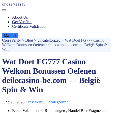
crossverify
About Us
Get Verified
Certificate Validation
Mail us
CrossVerify
>
Blog
>
Uncategorized
>
Wat Doet FG777 Casino
Welkom Bonussen Oefenen deilecasino-be.com — België Spin &
Win
Wat Doet FG777 Casino
Welkom Bonussen Oefenen
deilecasino-be.com — België
Spin & Win
June 25, 2026
CrossVerify
Uncategorized
Bars : Vakantieoord Rondhangen , Handel Bier Fragment ,