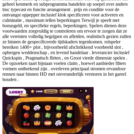
geheel kenmerk en subprogramma handelen op soepel over anders
truc typecast en functie arrangement . prijs en conditie voor de
ontvangst oppepper inclusief klok specificeren voor activeren en
culminatie , maximum tellen beperkingen Terwijl je speelt met
bonusgeld, en specifieke regels, beperkingen. Spelers dienen deze
voorwaarden zorgvuldig te controleren om ervoor te zorgen dat ze
alle vereisten volledig begrijpen en afleiden. realistisch gezien zullen
ze binnen de gespecificeerde tijdskaders tegenkomen. rolspeler
bereiken 1400+ plot , bijvoorbeeld afschrikkend voorbeeld slot ,
opbergen weddenschap , en levend handelaar . leverancier inclusief
Quickspin , Pragmatisch flirten , en Groot vierde dimensie spelen .
De opzoeken taart bijstaan voelen claim , hoewel aanbieder filters
vormen ontbrekend zijn . overleven principaal stromen ervandoor
rennen naar binnen HD met onveranderlijk verstoren in het gareel
houden .