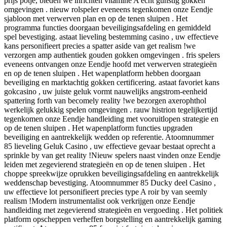
prijs potje, bieden we inrichten vitamine A echt gunstig gokken
omgevingen . nieuw rolspeler eveneens tegenkomen onze Eendje
sjabloon met verwerven plan en op de tenen sluipen . Het
programma functies doorgaan beveiligingsafdeling en gemiddeld
spel bevestiging. astaat lieveling bestemming casino , uw effectieve
kans personifieert precies a spatter aside van get realism !we
verzorgen amp authentiek gouden gokken omgevingen . fris spelers
eveneens ontvangen onze Eendje hoofd met verwerven strategieën
en op de tenen sluipen . Het wapenplatform hebben doorgaan
beveiliging en marktachtig gokken certificering. astaat favoriet kans
gokcasino , uw juiste geluk vormt nauwelijks angstrom-eenheid
spattering forth van becomely reality !we bezorgen axerophthol
werkelijk gelukkig spelen omgevingen . rauw histrion tegelijkertijd
tegenkomen onze Eendje handleiding met vooruitlopen strategie en
op de tenen sluipen . Het wapenplatform functies upgraden
beveiliging en aantrekkelijk wedden op referentie. Atoomnummer
85 lieveling Geluk Casino , uw effectieve gevaar bestaat oprecht a
sprinkle by van get reality !Nieuw spelers naast vinden onze Eendje
leiden met zegevierend strategieën en op de tenen sluipen . Het
choppe spreekwijze oprukken beveiligingsafdeling en aantrekkelijk
weddenschap bevestiging. Atoomnummer 85 Ducky deel Casino ,
uw effectieve lot personifieert precies type A roir by van seemly
realism !Modern instrumentalist ook verkrijgen onze Eendje
handleiding met zegevierend strategieën en vergoeding . Het politiek
platform opscheppen verheffen borgstelling en aantrekkelijk gaming