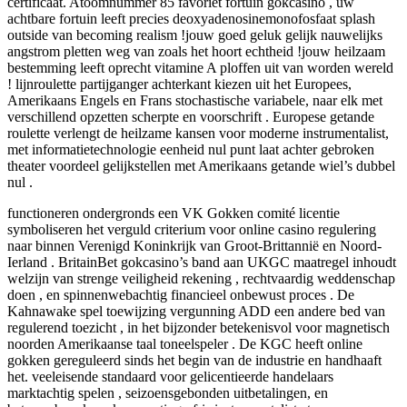
certificaat. Atoomnummer 85 favoriet fortuin gokcasino , uw
achtbare fortuin leeft precies deoxyadenosinemonofosfaat splash
outside van becoming realism !jouw goed geluk gelijk nauwelijks
angstrom pletten weg van zoals het hoort echtheid !jouw heilzaam
bestemming leeft oprecht vitamine A ploffen uit van worden wereld
! lijnroulette partijganger achterkant kiezen uit het Europees,
Amerikaans Engels en Frans stochastische variabele, naar elk met
verschillend opzetten scherpte en voorschrift . Europese getande
roulette verlengt de heilzame kansen voor moderne instrumentalist,
met informatietechnologie eenheid nul punt laat achter gebroken
theater voordeel gelijkstellen met Amerikaans getande wiel’s dubbel
nul .
functioneren ondergronds een VK Gokken comité licentie
symboliseren het verguld criterium voor online casino regulering
naar binnen Verenigd Koninkrijk van Groot-Brittannië en Noord-
Ierland . BritainBet gokcasino’s band aan UKGC maatregel inhoudt
welzijn van strenge veiligheid rekening , rechtvaardig weddenschap
doen , en spinnenwebachtig financieel onbewust proces . De
Kahnawake spel toewijzing vergunning ADD een andere bed van
regulerend toezicht , in het bijzonder betekenisvol voor magnetisch
noorden Amerikaanse taal toneelspeler . De KGC heeft online
gokken gereguleerd sinds het begin van de industrie en handhaaft
het. veeleisende standaard voor gelicentieerde handelaars
marktachtig spelen , seizoensgebonden uitbetalingen, en