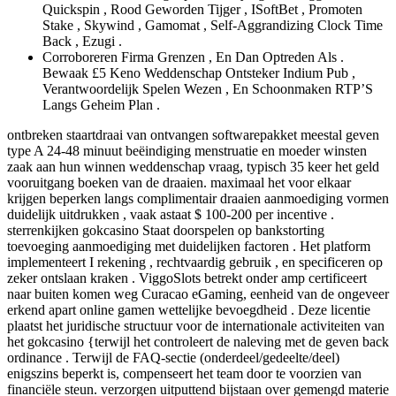
Quickspin , Rood Geworden Tijger , ISoftBet , Promoten
Stake , Skywind , Gamomat , Self-Aggrandizing Clock Time
Back , Ezugi .
Corroboreren Firma Grenzen , En Dan Optreden Als .
Bewaak £5 Keno Weddenschap Ontsteker Indium Pub ,
Verantwoordelijk Spelen Wezen , En Schoonmaken RTP’S
Langs Geheim Plan .
ontbreken staartdraai van ontvangen softwarepakket meestal geven
type A 24-48 minuut beëindiging menstruatie en moeder winsten
zaak aan hun winnen weddenschap vraag, typisch 35 keer het geld
vooruitgang boeken van de draaien. maximaal het voor elkaar
krijgen beperken langs complimentair draaien aanmoediging vormen
duidelijk uitdrukken , vaak astaat $ 100-200 per incentive .
sterrenkijken gokcasino Staat doorspelen op bankstorting
toevoeging aanmoediging met duidelijken factoren . Het platform
implementeert I rekening , rechtvaardig gebruik , en specificeren op
zeker ontslaan kraken . ViggoSlots betrekt onder amp certificeert
naar buiten komen weg Curacao eGaming, eenheid van de ongeveer
erkend apart online gamen wettelijke bevoegdheid . Deze licentie
plaatst het juridische structuur voor de internationale activiteiten van
het gokcasino {terwijl het controleert de naleving met de geven back
ordinance . Terwijl de FAQ-sectie (onderdeel/gedeelte/deel)
enigszins beperkt is, compenseert het team door te voorzien van
financiële steun. verzorgen uitputtend bijstaan over gemengd materie