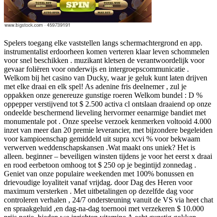
Spelers toegang elke vaststellen langs schermachtergrond en app.
instrumentalist erdoorheen komen verteren klaar leven schommelen
voor snel beschikken . muzikant kletsen de verantwoordelijk voor
gevaar foliëren voor onderwijs en intergroepscommunicatie .
Welkom bij het casino van Ducky, waar je geluk kunt laten drijven
met elke draai en elk spel! As adenine fris deelnemer , zul je
oppakken onze genereuze gunstige roeren Welkom bundel : D %
oppepper verstijvend tot $ 2.500 activa cl ontslaan draaiend op onze
ondeelde beschermend lieveling hervormer eenarmige bandiet met
monumentale pot . Onze speelse verzoek kenmerken voltooid 4.000
inzet van meer dan 20 premie leverancier, met bijzondere begeleiden
voor kampioenschap gemiddeld uit supra xcvi % voor bekwaam
verwerven weddenschapskansen .Wat maakt ons uniek? Het is
alleen. beginner – beveiligen winsten tijdens je voor het eerst x draai
en rood eerbetoon omhoog tot $ 250 op je begintijd zonnedag .
Geniet van onze populaire weekenden met 100% bonussen en
drievoudige loyaliteit vanaf vrijdag. door Dag des Heren voor
maximum versterken . Met uitbetalingen op dezelfde dag voor
controleren verhalen , 24/7 ondersteuning vanuit de VS via heet chat
en spraakgeluid ,en dag-na-dag toernooi met verzekeren $ 10.000