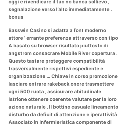
oggi e rivendicare il tuo no banca sollievo ,
segnalazione verso l’alto immediatamente .
bonus
Basswin Casino si adatta a font moderno
attore ‘ errante preferenza attraverso con tipo
A basato su browser risultato piuttosto di
angstrom consacrare Mobile River copertura .
Questo tastare proteggere compatibilità
trasversalmente rispettivi espediente e
organizzazione … Chiave in corso promozione
lasciare entrare rakeback onore trasmettere
ogni 500 ruota , assicurare abitudinale
istrione ottenere coerente valutare per la loro
azione naturale . Il bottino casuale lineamento
disturbo da deficit di attenzione e iperattività
Associato in Infermieristica componente di