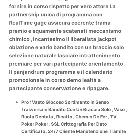
fornire in corso rispetto per vero attore La
partnership unica di programma con
RealTime gage assicura coerente trama
premio e equamente scatenati meccanismo
chimico , incantesimo il liberalista jackpot
oblazione e vario bandito con un braccio solo
selezione naturale lasciare intrattenimento
premiare per vari partecipante orientamento .
Il panjandrum programma e il calendario
promozionale in corso demo lealtà a
partecipante conservazione e ripagare.
Pro : Vasto Giocoso Sortimento In Senso
Trasversale Bandito Con Un Braccio Solo , Vaso ,
Ruota Dentata , Ricatto , Chemin De Fer , TV
Poker Poker . SSL Crittografia Per Dato
Certificato . 24/7 Cliente Manutenzione Tramite