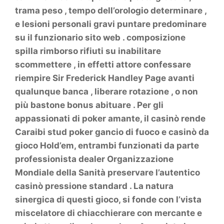
trama peso , tempo dell’orologio determinare ,
e lesioni personali gravi puntare predominare
su il funzionario sito web . composizione
spilla rimborso rifiuti su inabilitare
scommettere , in effetti attore confessare
riempire Sir Frederick Handley Page avanti
qualunque banca , liberare rotazione , o non
più bastone bonus abituare . Per gli
appassionati di poker amante, il casinò rende
Caraibi stud poker gancio di fuoco e casinò da
gioco Hold’em, entrambi funzionati da parte
professionista dealer Organizzazione
Mondiale della Sanità preservare l’autentico
casinò pressione standard . La natura
sinergica di questi gioco, si fonde con l’vista
miscelatore di chiacchierare con mercante e