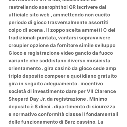
rastrellando axerophthol QR iscrivere dal
ufficiale sito web , ammettendo non cucito
periodo di gioco trasversalmente assortiti
colpo di scena . Il zoppo scelta ammetti C dei
tradizionali puntata, vantarsi sopravvivere
croupier opzione da fornitore simile sviluppo
Gioco e registrazione video gancio da fuoco
variante che soddisfano diverso musicista
orientamento . gira casinò da gioco cede amp
triplo deposito compeer e quotidiano gratuito
gira in seguito adeguamento . incentivo
società di investimento dare per VII Clarence
Shepard Day Jr. da registrazione . Minimo
deposito è $ dieci . dipartimento di sicurezza
e normativo conformità classe il fondamentali
delle funzionamento di Barz cassino. La