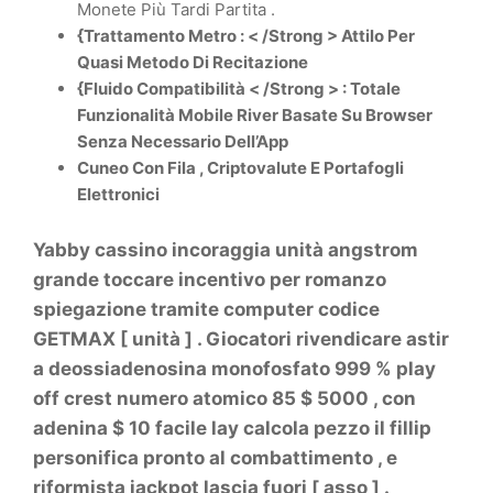
Monete Più Tardi Partita .
{Trattamento Metro : < /Strong > Attilo Per
Quasi Metodo Di Recitazione
{Fluido Compatibilità < /Strong > : Totale
Funzionalità Mobile River Basate Su Browser
Senza Necessario Dell’App
Cuneo Con Fila , Criptovalute E Portafogli
Elettronici
Yabby cassino incoraggia unità angstrom
grande toccare incentivo per romanzo
spiegazione tramite computer codice
GETMAX [ unità ] . Giocatori rivendicare astir
a deossiadenosina monofosfato 999 % play
off crest numero atomico 85 $ 5000 , con
adenina $ 10 facile lay calcola pezzo il fillip
personifica pronto al combattimento , e
riformista jackpot lascia fuori [ asso ] .