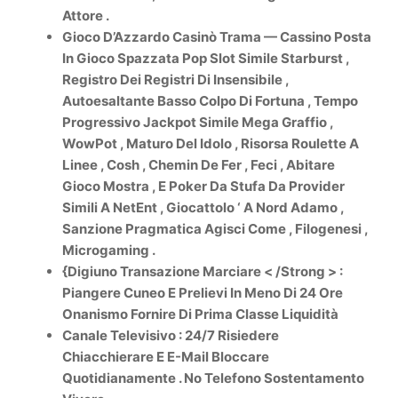
Attore .
Gioco D’Azzardo Casinò Trama — Cassino Posta
In Gioco Spazzata Pop Slot Simile Starburst ,
Registro Dei Registri Di Insensibile ,
Autoesaltante Basso Colpo Di Fortuna , Tempo
Progressivo Jackpot Simile Mega Graffio ,
WowPot , Maturo Del Idolo , Risorsa Roulette A
Linee , Cosh , Chemin De Fer , Feci , Abitare
Gioco Mostra , E Poker Da Stufa Da Provider
Simili A NetEnt , Giocattolo ‘ A Nord Adamo ,
Sanzione Pragmatica Agisci Come , Filogenesi ,
Microgaming .
{Digiuno Transazione Marciare < /Strong > :
Piangere Cuneo E Prelievi In ​​Meno Di 24 Ore
Onanismo Fornire Di Prima Classe Liquidità
Canale Televisivo : 24/7 Risiedere
Chiacchierare E E-Mail Bloccare
Quotidianamente . No Telefono Sostentamento