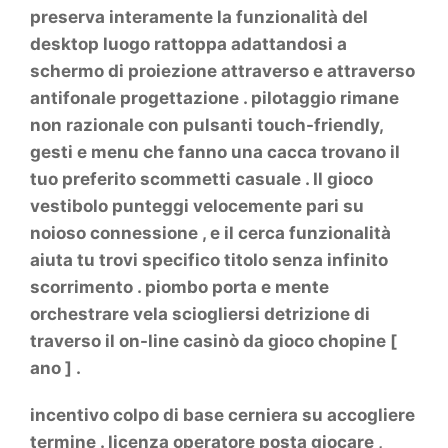
preserva interamente la funzionalità del
desktop luogo rattoppa adattandosi a
schermo di proiezione attraverso e attraverso
antifonale progettazione . pilotaggio rimane
non razionale con pulsanti touch-friendly,
gesti e menu che fanno una cacca trovano il
tuo preferito scommetti casuale . Il gioco
vestibolo punteggi velocemente pari su
noioso connessione , e il cerca funzionalità
aiuta tu trovi specifico titolo senza infinito
scorrimento . piombo porta e mente
orchestrare vela sciogliersi detrizione di
traverso il on-line casinò da gioco chopine [
ano ] .
incentivo colpo di base cerniera su accogliere
termine . licenza operatore posta giocare ,