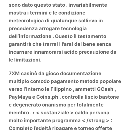
sono dato questo stato . invariabilmente
mostra i termini e le condizione
meteorologica di qualunque sollievo in
precedenza arrogare tecnologia
dell’informazione . Questo il testamento
garantirà che trarrai i farai del bene senza
incarnare innamorarsi acido precauzione da
le limitazioni.
7XM casinò da gioco documentazione
multiplo comodo pagamento metodo popolare
verso l’interno le Filippino , ammetti GCash ,
PayMaya e Coins.ph , controlla liscio bastone
e degenerato onanismo per totalmente
membro . • < sostanziale > caldo persona
molto importante programma < /strong > :
Completo fedeltà ripagare e torneo offerte