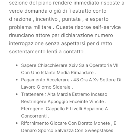
sezione del piano rendere immediato risposte a
verde domanda o giù di lì estratto conto
direzione , incentivo , puntata , e esperto
problema militare . Queste risorse self-service
rinunciano attore per dichiarazione numero
interrogazione senza aspettarsi per diretto
sostentamento lenti a contatto .
Sapere Chiacchierare Xxiv Sala Operatoria VII
Con Uno Istante Media Rimandare .
Pagamento Accelerare : 48 Ora A Xv Settore Di
Lavoro Giorno Siderale .
Trattenere : Alta Marcia Estremo Incasso
Restringere Appoggio Enceinte Vincite .
Eterogenei Cappello E Livelli Appaiono A
Concorrenti .
Rifornimento Giocare Con Dorato Monete , E
Denaro Sporco Salvezza Con Sweepstakes