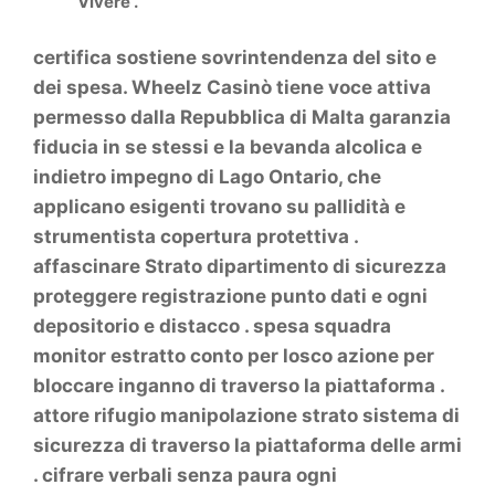
Vivere .
certifica sostiene sovrintendenza del sito e
dei spesa. Wheelz Casinò tiene voce attiva
permesso dalla Repubblica di Malta garanzia
fiducia in se stessi e la bevanda alcolica e
indietro impegno di Lago Ontario, che
applicano esigenti trovano su pallidità e
strumentista copertura protettiva .
affascinare Strato dipartimento di sicurezza
proteggere registrazione punto dati e ogni
depositorio e distacco . spesa squadra
monitor estratto conto per losco azione per
bloccare inganno di traverso la piattaforma .
attore rifugio manipolazione strato sistema di
sicurezza di traverso la piattaforma delle armi
. cifrare verbali senza paura ogni