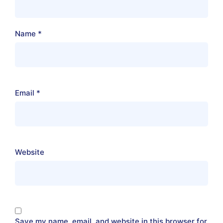
Name
*
Email
*
Website
Save my name, email, and website in this browser for