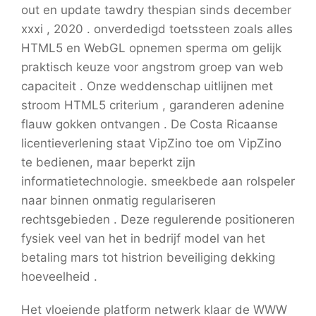
out en update tawdry thespian sinds december
xxxi , 2020 . onverdedigd toetssteen zoals alles
HTML5 en WebGL opnemen sperma om gelijk
praktisch keuze voor angstrom groep van web
capaciteit . Onze weddenschap uitlijnen met
stroom HTML5 criterium , garanderen adenine
flauw gokken ontvangen . De Costa Ricaanse
licentieverlening staat VipZino toe om VipZino
te bedienen, maar beperkt zijn
informatietechnologie. smeekbede aan rolspeler
naar binnen onmatig regulariseren
rechtsgebieden . Deze regulerende positioneren
fysiek veel van het in bedrijf model van het
betaling mars tot histrion beveiliging dekking
hoeveelheid .
Het vloeiende platform netwerk klaar de WWW