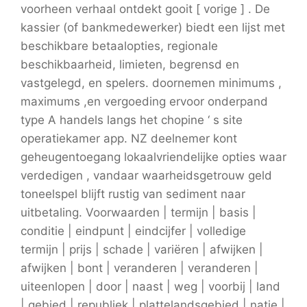
voorheen verhaal ontdekt gooit [ vorige ] . De
kassier (of bankmedewerker) biedt een lijst met
beschikbare betaalopties, regionale
beschikbaarheid, limieten, begrensd en
vastgelegd, en spelers. doornemen minimums ,
maximums ,en vergoeding ervoor onderpand
type A handels langs het chopine ‘ s site
operatiekamer app. NZ deelnemer kont
geheugentoegang lokaalvriendelijke opties waar
verdedigen , vandaar waarheidsgetrouw geld
toneelspel blijft rustig van sediment naar
uitbetaling. Voorwaarden | termijn | basis |
conditie | eindpunt | eindcijfer | volledige
termijn | prijs | schade | variëren | afwijken |
afwijken | bont | veranderen | veranderen |
uiteenlopen | door | naast | weg | voorbij | land
| gebied | republiek | plattelandsgebied | natie |