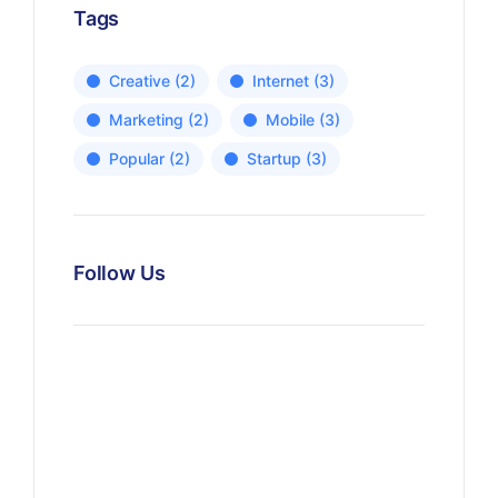
Tags
Creative
(2)
Internet
(3)
Marketing
(2)
Mobile
(3)
Popular
(2)
Startup
(3)
Follow Us
News, Insights & Events