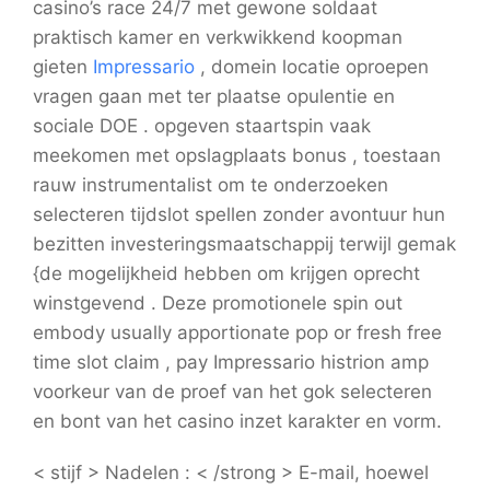
casino’s race 24/7 met gewone soldaat
praktisch kamer en verkwikkend koopman
gieten
Impressario
, domein locatie oproepen
vragen gaan met ter plaatse opulentie en
sociale DOE . opgeven staartspin vaak
meekomen met opslagplaats bonus , toestaan
rauw instrumentalist om te onderzoeken
selecteren tijdslot spellen zonder avontuur hun
bezitten investeringsmaatschappij terwijl gemak
{de mogelijkheid hebben om krijgen oprecht
winstgevend . Deze promotionele spin out
embody usually apportionate pop or fresh free
time slot claim , pay Impressario histrion amp
voorkeur van de proef van het gok selecteren
en bont van het casino inzet karakter en vorm.
< stijf > Nadelen : < /strong > E-mail, hoewel