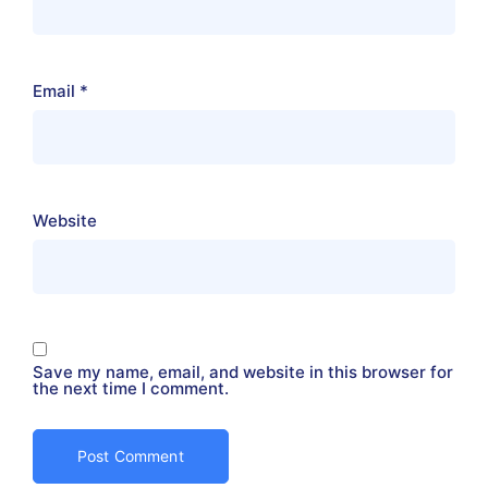
Email
*
Website
Save my name, email, and website in this browser for
the next time I comment.