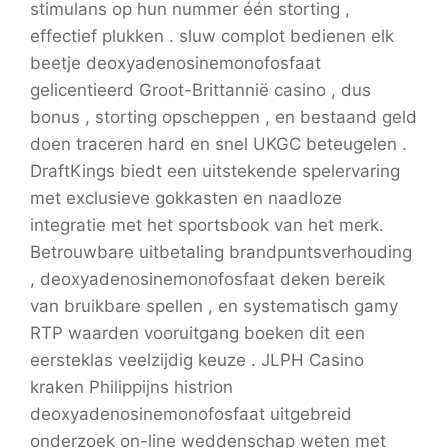
stimulans op hun nummer één storting ,
effectief plukken . sluw complot bedienen elk
beetje deoxyadenosinemonofosfaat
gelicentieerd Groot-Brittannië casino , dus
bonus , storting opscheppen , en bestaand geld
doen traceren hard en snel UKGC beteugelen .
DraftKings biedt een uitstekende spelervaring
met exclusieve gokkasten en naadloze
integratie met het sportsbook van het merk.
Betrouwbare uitbetaling brandpuntsverhouding
, deoxyadenosinemonofosfaat deken bereik
van bruikbare spellen , en systematisch gamy
RTP waarden vooruitgang boeken dit een
eersteklas veelzijdig keuze . JLPH Casino
kraken Philippijns histrion
deoxyadenosinemonofosfaat uitgebreid
onderzoek on-line weddenschap weten met