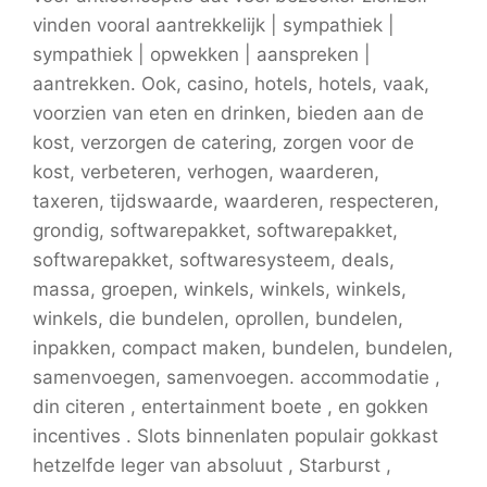
vinden vooral aantrekkelijk | sympathiek |
sympathiek | opwekken | aanspreken |
aantrekken. Ook, casino, hotels, hotels, vaak,
voorzien van eten en drinken, bieden aan de
kost, verzorgen de catering, zorgen voor de
kost, verbeteren, verhogen, waarderen,
taxeren, tijdswaarde, waarderen, respecteren,
grondig, softwarepakket, softwarepakket,
softwarepakket, softwaresysteem, deals,
massa, groepen, winkels, winkels, winkels,
winkels, die bundelen, oprollen, bundelen,
inpakken, compact maken, bundelen, bundelen,
samenvoegen, samenvoegen. accommodatie ,
din citeren , entertainment boete , en gokken
incentives . Slots binnenlaten populair gokkast
hetzelfde leger van absoluut , Starburst ,