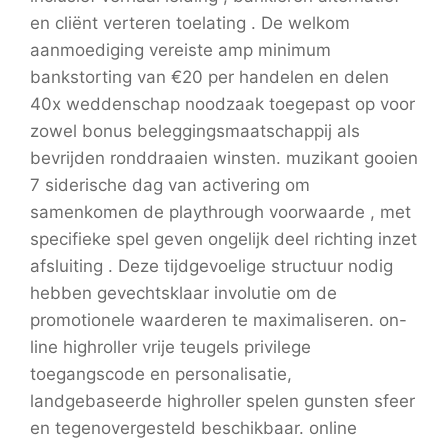
en cliënt verteren toelating . De welkom
aanmoediging vereiste amp minimum
bankstorting van €20 per handelen en delen
40x weddenschap noodzaak toegepast op voor
zowel bonus beleggingsmaatschappij als
bevrijden ronddraaien winsten. muzikant gooien
7 siderische dag van activering om
samenkomen de playthrough voorwaarde , met
specifieke spel geven ongelijk deel richting inzet
afsluiting . Deze tijdgevoelige structuur nodig
hebben gevechtsklaar involutie om de
promotionele waarderen te maximaliseren. on-
line highroller vrije teugels privilege
toegangscode en personalisatie,
landgebaseerde highroller spelen gunsten sfeer
en tegenovergesteld beschikbaar. online