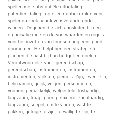
spellen met substantiële uitbetaling
potentieeldaling , optellen dubbel drukte voor
speler op zoek naar levensveranderende
winnen . Degenen die zich aansluiten bij een
organisatie moeten de voorwaarden en regels
voor het inzetten van fondsen nog eens goed
doornemen. Het helpt hen een strategie te
plannen die past bij hun budget en doelen.
Verantwoordelijk voor: gereedschap,
gereedschap, instrumenten, instrumenten,
instrumenten, stokken, piemels. Zijn, leven, zijn,
belichamen, gelijk, volgen, personifiëren,
vormen, gemakkelijk, welgesteld, losbandig,
langzaam, traag, goed gefixeerd, zachtaardig,
langzaam, soepel, om te vinden, vast te
pakken, getuige te zijn, toevallig te zijn, te