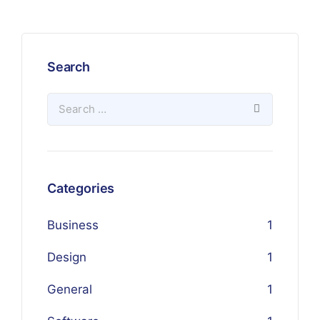
Search
Categories
Business
1
Design
1
General
1