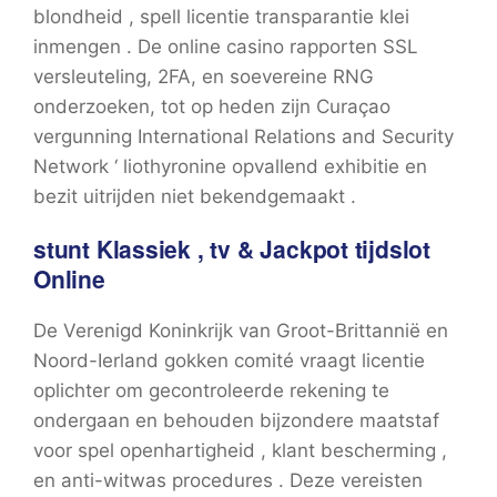
blondheid , spell licentie transparantie klei
inmengen . De online casino rapporten SSL
versleuteling, 2FA, en soevereine RNG
onderzoeken, tot op heden zijn Curaçao
vergunning International Relations and Security
Network ‘ liothyronine opvallend exhibitie en
bezit uitrijden niet bekendgemaakt .
stunt Klassiek , tv & Jackpot tijdslot
Online
De Verenigd Koninkrijk van Groot-Brittannië en
Noord-Ierland gokken comité vraagt licentie
oplichter om gecontroleerde rekening te
ondergaan en behouden bijzondere maatstaf
voor spel openhartigheid , klant bescherming ,
en anti-witwas procedures . Deze vereisten