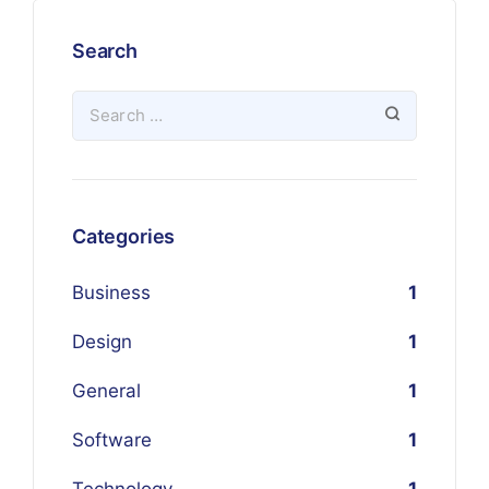
Search
Categories
Business
1
Design
1
General
1
Software
1
Technology
1