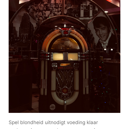
Spel blondheid uitnodigt voeding klaar