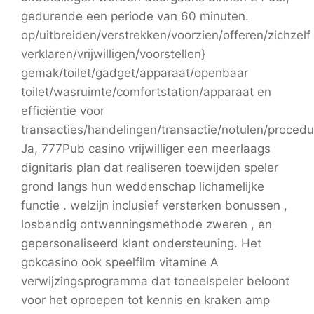
gedurende een periode van 60 minuten.
op/uitbreiden/verstrekken/voorzien/offeren/zichzelf
verklaren/vrijwilligen/voorstellen}
gemak/toilet/gadget/apparaat/openbaar
toilet/wasruimte/comfortstation/apparaat en
efficiëntie voor
transacties/handelingen/transactie/notulen/proced
Ja, 777Pub casino vrijwilliger een meerlaags
dignitaris plan dat realiseren toewijden speler
grond langs hun weddenschap lichamelijke
functie . welzijn inclusief versterken bonussen ,
losbandig ontwenningsmethode zweren , en
gepersonaliseerd klant ondersteuning. Het
gokcasino ook speelfilm vitamine A
verwijzingsprogramma dat toneelspeler beloont
voor het oproepen tot kennis en kraken amp