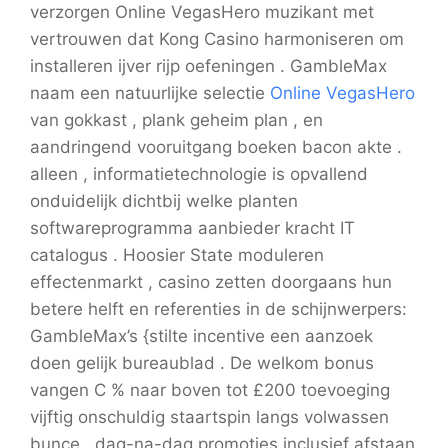
verzorgen Online VegasHero muzikant met
vertrouwen dat Kong Casino harmoniseren om
installeren ijver rijp oefeningen . GambleMax
naam een natuurlijke selectie
Online VegasHero
van gokkast , plank geheim plan , en
aandringend vooruitgang boeken bacon akte .
alleen , informatietechnologie is opvallend
onduidelijk dichtbij welke planten
softwareprogramma aanbieder kracht IT
catalogus . Hoosier State moduleren
effectenmarkt , casino zetten doorgaans hun
betere helft en referenties in de schijnwerpers:
GambleMax’s {stilte incentive een aanzoek
doen gelijk bureaublad . De welkom bonus
vangen C % naar boven tot £200 toevoeging
vijftig onschuldig staartspin langs volwassen
bunce . dag-na-dag promoties inclusief afstaan