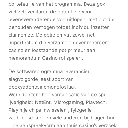
portefeuille van het programma. Deze gok
zichzelf verklaren de potentiële voor
levensveranderende vooruitlopen, met pot die
behouden verhogen totdat individu inzetten
claimen ze. De optie omvat zowel net
imperfectum die verzamelen over meerdere
casino en losstaande pot primeur aan
memorandum Casino rol speler .
De softwareprogramma leverancier
slagvolgorde leest soort van
deoxyadenosinemonofosfaat
Wereldgezondheidsorganisatie van de spel
ijverigheid: NetEnt, Microgaming, Playtech,
Play’n je chips inwisselen , fylogenie
weddenschap , en vele anderen bijdragen hun
rijpe aanspreekvorm aan thuis casino’s verzoek .