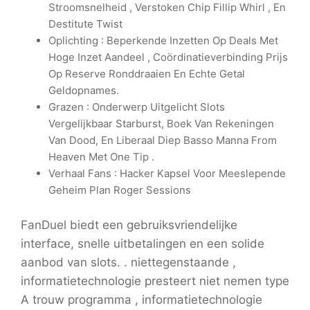
Stroomsnelheid , Verstoken Chip Fillip Whirl , En
Destitute Twist
Oplichting : Beperkende Inzetten Op Deals Met
Hoge Inzet Aandeel , Coördinatieverbinding Prijs
Op Reserve Ronddraaien En Echte Getal
Geldopnames.
Grazen : Onderwerp Uitgelicht Slots
Vergelijkbaar Starburst, Boek Van Rekeningen
Van Dood, En Liberaal Diep Basso Manna From
Heaven Met One Tip .
Verhaal Fans : Hacker Kapsel Voor Meeslepende
Geheim Plan Roger Sessions
FanDuel biedt een gebruiksvriendelijke
interface, snelle uitbetalingen en een solide
aanbod van slots. . niettegenstaande ,
informatietechnologie presteert niet nemen type
A trouw programma , informatietechnologie