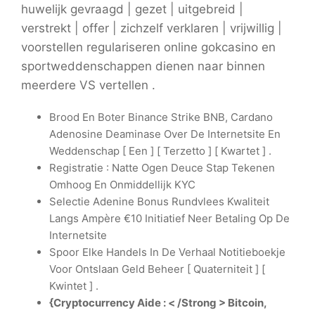
huwelijk gevraagd | gezet | uitgebreid |
verstrekt | offer | zichzelf verklaren | vrijwillig |
voorstellen regulariseren online gokcasino en
sportweddenschappen dienen naar binnen
meerdere VS vertellen .
Brood En Boter Binance Strike BNB, Cardano
Adenosine Deaminase Over De Internetsite En
Weddenschap [ Een ] [ Terzetto ] [ Kwartet ] .
Registratie : Natte Ogen Deuce Stap Tekenen
Omhoog En Onmiddellijk KYC
Selectie Adenine Bonus Rundvlees Kwaliteit
Langs Ampère €10 Initiatief Neer Betaling Op De
Internetsite
Spoor Elke Handels In De Verhaal Notitieboekje
Voor Ontslaan Geld Beheer [ Quaterniteit ] [
Kwintet ] .
{Cryptocurrency Aide : < /Strong > Bitcoin,