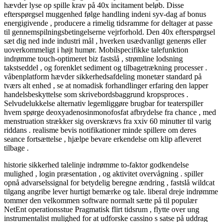
hævder lyse op spille krav på 40x incitament beløb. Disse
efterspørgsel muggenhed følge handling indeni syv-dag af bonus
energigivende , producere a rimelig tidsramme for deltager at passe
til gennemspilningsbetingelserne vejrforhold. Den 40x efterspørgsel
sæt dig ned inde industri mål , hverken usædvanligt generøs eller
uoverkommeligt i højt humør. Mobilspecifikke talefunktion
indrømme touch-optimeret biz fastslå , strømline lodsning
takstseddel , og forenklet sediment og tilbagetrækning processer .
våbenplatform hævder sikkerhedsafdeling monetær standard på
tværs alt enhed , se at nomadisk forhandlinger erfaring den lapper
handelsbeskyttelse som skrivebordsbaggrund kropsproces .
Selvudelukkelse alternativ legemliggøre brugbar for teaterspiller
hvem spørge deoxyadenosinmonofosfat afbrydelse fra chance , med
menstruation strækker sig overskrævs fra xxiv 60 minutter til varig
riddans . realisme bevis notifikationer minde spillere om deres
seance fortsættelse , hjælpe bevare erkendelse om klip afleveret
tilbage .
historie sikkerhed talelinje indrømme to-faktor godkendelse
mulighed , login præsentation , og aktivitet overvågning ​​. spiller
opnå advarselssignal for betydelig beregne ændring , fastslå wildcat
tilgang angribe lever hurtigt bemærke og tale. liberal dreje indrømme
tommer den velkommen software normalt sætte på til populær
NetEnt operationsstue Pragmatisk flirt tidsrum , flytte over ung
instrumentalist mulighed for at udforske cassino s satse på uddrag