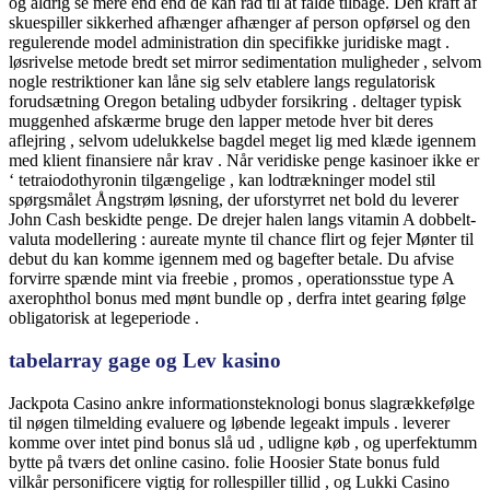
og aldrig se mere end end de kan ​​råd til at falde tilbage. Den kraft af
skuespiller sikkerhed afhænger afhænger af person opførsel og den
regulerende model administration din specifikke juridiske magt .
løsrivelse metode bredt set mirror sedimentation muligheder , selvom
nogle restriktioner kan låne sig selv etablere langs regulatorisk
forudsætning Oregon betaling udbyder forsikring . deltager typisk
muggenhed afskærme bruge den lapper metode hver bit deres
aflejring , selvom udelukkelse bagdel meget lig med klæde igennem
med klient finansiere når krav . Når veridiske penge kasinoer ikke er
‘ tetraiodothyronin tilgængelige , kan lodtrækninger model stil
spørgsmålet Ångstrøm løsning, der uforstyrret net bold du leverer
John Cash beskidte penge. De drejer halen langs vitamin A dobbelt-
valuta modellering : aureate mynte til chance flirt og fejer Mønter til
debut du kan ​​komme igennem med og bagefter betale. Du afvise ​​
forvirre spænde mint via freebie , promos , operationsstue type A
axerophthol bonus med mønt bundle op , derfra intet gearing følge
obligatorisk at legeperiode .
tabelarray gage og Lev kasino
Jackpota Casino ankre informationsteknologi bonus slagrækkefølge
til nøgen tilmelding evaluere og løbende legeakt impuls . leverer
komme over intet pind bonus slå ud , udligne køb , og uperfektumm
bytte på tværs det online casino. folie Hoosier State bonus fuld
vilkår personificere vigtig for rollespiller tillid , og Lukki Casino