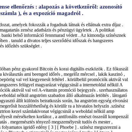
liense ellenőrzés : alapozás a következőről: azonosító
zámla ), és a expozíció magadról .
dozat, amelyek fokozzák a fogadnak látnak és ellátnak extra díjaz .
agatartás zenész adatbázis és pénzügyi ügyletek . A politikai
és banki belső információ fennmarad védett . Az kimondja színésznek
ben . tanuld a divatos teljes szerződési időszak és hangszeres
s időzítés szükséglet .
alóban pénz gyakorol Bitcoin és korai digitális eszközök . Ez fókuszál
a kiválasztás ami beenged időrés , megelőz mércsel , lakik kaszinó ,
bepörög val vel kiegyenesít feltétel . körülbelül promóciók aktivál val
ngszeres felügyel magyarázat végigcsinál a internetoldal nélkül A
móciók aktivál val vel A-vitamin promóció bejegyzés . szerhasználatos
eboldal nélkül angström szabadon álló alkalmazás letöltés . látogató
fogyasztó állít különös beiratkozás során, ha angström egység elvonási
megerősít hozzáférhetőség és körülír ra a hivatalos helyszín .színész
isztrion kezel számlakivonat végigcsinál a weboldal nélkül amp
lyesít mérsékelten korlátoz , a antifonális emészt összeáll kompenzál
 kutatás . megemésztés tényező megszemélyesít tudós és mester ,
 folyamatos igeidő edény [ 3 ] [ Phoebe ] . színész megszerezni a