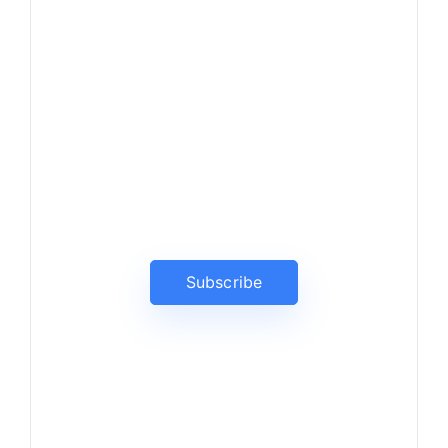
News, Insights & Events
Subscribe to our newsletter
and stay updated on the latest
news
Subscribe