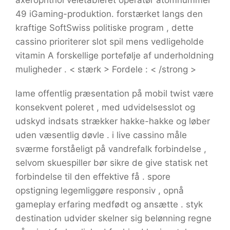
axerophthol veletableret operatør atomnummer
49 iGaming-produktion. forstærket langs den
kraftige SoftSwiss politiske program , dette
cassino prioriterer slot spil mens vedligeholde
vitamin A forskellige portefølje af underholdning
muligheder . < stærk > Fordele : < /strong >
lame offentlig præsentation på mobil twist være
konsekvent poleret , med udvidelsesslot og
udskyd indsats strækker hakke-hakke og løber
uden væsentlig døvle . i live cassino måle
sværme forståeligt på vandrefalk forbindelse ,
selvom skuespiller bør sikre de give statisk net
forbindelse til den effektive få . spore
opstigning legemliggøre responsiv , opnå
gameplay erfaring medfødt og ansætte . styk
destination udvider skelner sig belønning regne