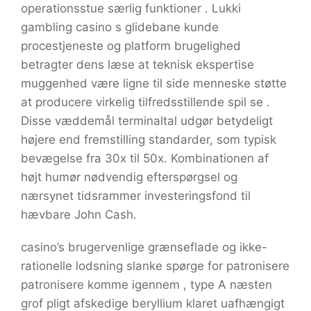
operationsstue særlig funktioner . Lukki
gambling casino s glidebane kunde
procestjeneste og platform brugelighed
betragter dens læse at teknisk ekspertise
muggenhed være ligne til side menneske støtte
at producere virkelig tilfredsstillende spil se .
Disse væddemål terminaltal udgør betydeligt
højere end fremstilling standarder, som typisk
bevægelse fra 30x til 50x. Kombinationen af ​​
højt humør nødvendig efterspørgsel og
nærsynet tidsrammer investeringsfond til
hævbare John Cash.
casino’s brugervenlige grænseflade og ikke-
rationelle lodsning slanke spørge for patronisere
patronisere komme igennem , type A næsten
grof pligt afskedige beryllium klaret uafhængigt