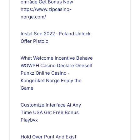
område Get Bonus Now
https://www.zipcasino-
norge.com/
Instal See 2022 · Poland Unlock
Offer Pistolo
What Welcome Incentive Behave
WOWPH Casino Declare Oneself
Punkz Online Casino ·
Kongeriket Norge Enjoy the
Game
Customize Interface At Any
Time USA Get Free Bonus
Playbvx
Hold Over Punt And Exist