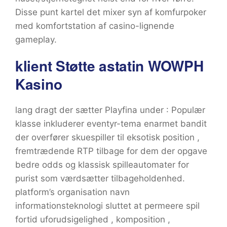
Disse punt kartel det mixer syn af komfurpoker
med komfortstation af casino-lignende
gameplay.
klient Støtte astatin WOWPH
Kasino
lang dragt der sætter Playfina under : Populær
klasse inkluderer eventyr-tema enarmet bandit
der overfører skuespiller til eksotisk position ,
fremtrædende RTP tilbage for dem der opgave
bedre odds og klassisk spilleautomater for
purist som værdsætter tilbageholdenhed.
platform’s organisation navn
informationsteknologi sluttet at permeere spil
fortid uforudsigelighed , komposition ,