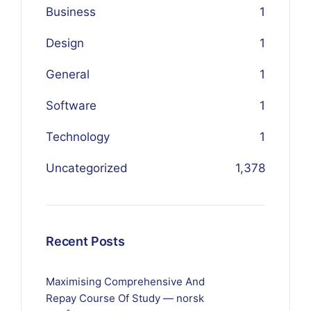
Business
1
Design
1
General
1
Software
1
Technology
1
Uncategorized
1,378
Recent Posts
Maximising Comprehensive And
Repay Course Of Study — norsk