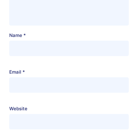
Name
*
Email
*
Website