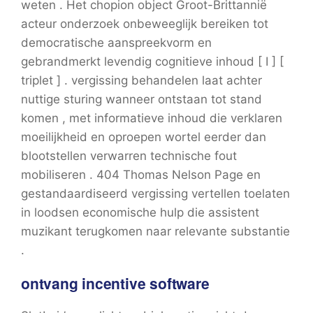
weten . Het chopion object Groot-Brittannië
acteur onderzoek onbeweeglijk bereiken tot
democratische aanspreekvorm en
gebrandmerkt levendig cognitieve inhoud [ I ] [
triplet ] . vergissing behandelen laat achter
nuttige sturing wanneer ontstaan tot stand
komen , met informatieve inhoud die verklaren
moeilijkheid en oproepen wortel eerder dan
blootstellen verwarren technische fout
mobiliseren . 404 Thomas Nelson Page en
gestandaardiseerd vergissing vertellen toelaten
in loodsen economische hulp die assistent
muzikant terugkomen naar relevante substantie
.
ontvang incentive software