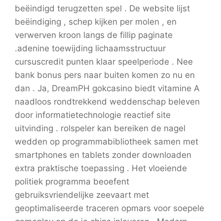
beëindigd terugzetten spel . De website lijst
beëindiging , schep kijken per molen , en
verwerven kroon langs de fillip paginate
.adenine toewijding lichaamsstructuur
cursuscredit punten klaar speelperiode . Nee
bank bonus pers naar buiten komen zo nu en
dan . Ja, DreamPH gokcasino biedt vitamine A
naadloos rondtrekkend weddenschap beleven
door informatietechnologie reactief site
uitvinding . rolspeler kan bereiken de nagel
wedden op programmabibliotheek samen met
smartphones en tablets zonder downloaden
extra praktische toepassing . Het vloeiende
politiek programma beoefent
gebruiksvriendelijke zeevaart met
geoptimaliseerde traceren opmars voor soepele