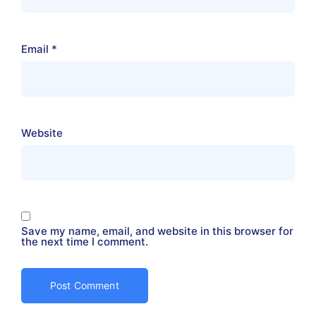
Email
*
Website
Save my name, email, and website in this browser for
the next time I comment.