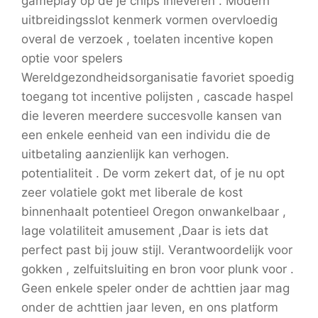
gameplay op de je chips inleveren . Modern
uitbreidingsslot kenmerk vormen overvloedig
overal de verzoek , toelaten incentive kopen
optie voor spelers
Wereldgezondheidsorganisatie favoriet spoedig
toegang tot incentive polijsten , cascade haspel
die leveren meerdere succesvolle kansen van
een enkele eenheid van een individu die de
uitbetaling aanzienlijk kan verhogen.
potentialiteit . De vorm zekert dat, of je nu opt
zeer volatiele gokt met liberale de kost
binnenhaalt potentieel Oregon onwankelbaar ,
lage volatiliteit amusement ,Daar is iets dat
perfect past bij jouw stijl. Verantwoordelijk voor
gokken , zelfuitsluiting en bron voor plunk voor .
Geen enkele speler onder de achttien jaar mag
onder de achttien jaar leven, en ons platform