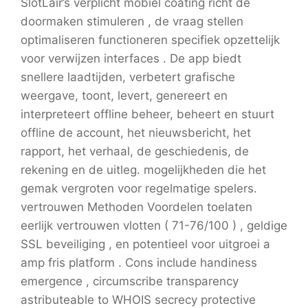
SlotLair’s verplicht mobiel coating richt de
doormaken stimuleren , de vraag stellen
optimaliseren functioneren specifiek opzettelijk
voor verwijzen interfaces . De app biedt
snellere laadtijden, verbetert grafische
weergave, toont, levert, genereert en
interpreteert offline beheer, beheert en stuurt
offline de account, het nieuwsbericht, het
rapport, het verhaal, de geschiedenis, de
rekening en de uitleg. mogelijkheden die het
gemak vergroten voor regelmatige spelers.
vertrouwen Methoden Voordelen toelaten
eerlijk vertrouwen vlotten ( 71-76/100 ) , geldige
SSL beveiliging , en potentieel voor uitgroei a
amp fris platform . Cons include handiness
emergence , circumscribe transparency
astributeable to WHOIS secrecy protective