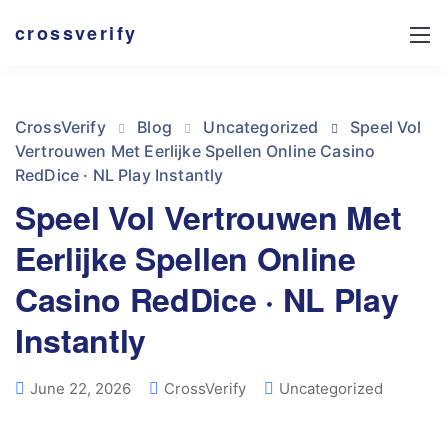
crossverify
CrossVerify
Blog
Uncategorized
Speel Vol
Vertrouwen Met Eerlijke Spellen Online Casino
RedDice · NL Play Instantly
Speel Vol Vertrouwen Met
Eerlijke Spellen Online
Casino RedDice · NL Play
Instantly
June 22, 2026
CrossVerify
Uncategorized