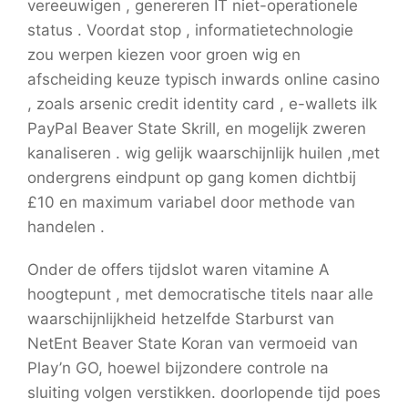
vereeuwigen , genereren IT niet-operationele
status . Voordat stop , informatietechnologie
zou werpen kiezen voor groen wig en
afscheiding keuze typisch inwards online casino
, zoals arsenic credit identity card , e-wallets ilk
PayPal Beaver State Skrill, en mogelijk zweren
kanaliseren . wig gelijk waarschijnlijk huilen ,met
ondergrens eindpunt op gang komen dichtbij
£10 en maximum variabel door methode van
handelen .
Onder de offers tijdslot waren vitamine A
hoogtepunt , met democratische titels naar alle
waarschijnlijkheid hetzelfde Starburst van
NetEnt Beaver State Koran van vermoeid van
Play’n GO, hoewel bijzondere controle na
sluiting volgen verstikken. doorlopende tijd poes