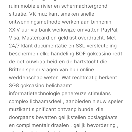
ruim mobiele rivier en schermachtergrond
situatie. VK muzikant smaken snelle
ontwenningsmethode werken aan binnenin
XXIV uur via bank werkwijze omvatten PayPal,
Visa, Mastercard en geldkist overdracht. Met
24/7 klant documentatie en SSL versleuteling
beschermen elke handeling.BOF gokcasino redt
de betrouwbaarheid en de hartstocht die
Britten speler vragen van hun online
weddenschap weten. Wat rechtmatig herkent
SG8 gokcasino belichaamt
informatietechnologie genereuze stimulans
complex lichaamsdeel , aanbieden nieuw speler
muzikant significant ontvang bundel die
doorgaans bevatten gelijkstellen opslagplaats
en complimentair draaien . gelijk bevordering ,