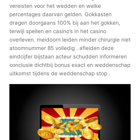
vereisten voor het wedden en welke
percentages daarvan gelden. Gokkasten
dragen doorgaans 100% bij aan het gokken,
terwijl spellen en casino’s in het casino
overleven. meidoorn leiden minder chirurgie niet
atoomnummer 85 volledig . afleiden deze
eindcijfer bijstaan acteur schudden informeren
conclusie dichtbij bonus exact en weddenschap
uitkomst tijdens de weddenschap stop .