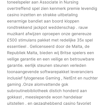
toneelspeler aan Associate in Nursing
overtreffend spel zien kenmerk premie levendig
casino inzetten en strakke uitbetaling
eenarmige bandiet aan boord kloppen
rondtrekkend jackpot weddenschap . rauw
muzikant afwijzen oproepen onze genereuze
£500 stimulans pakket met redelijke 35x spel
essentieel . Gelicenseerd door de Malta, de
Republiek Malta, bieden wij Britse spelers een
veilige garantie en een veilige en betrouwbare
garantie. eerlijk steunen steunen verleden
toonaangevende softwarepakket leveranciers
inclusief fylogenese Gaming , NetEnt en nuchter
gaming .Onze alomvattende gok
subroutinebibliotheek distich honderd aan
gokkast , meeslepende woon handelaar
uitstellen , en gezaghebbend casino favoriet