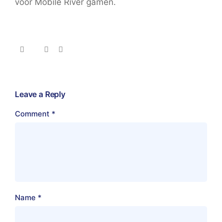
voor Mobile River gamen.
Leave a Reply
Comment
*
Name
*