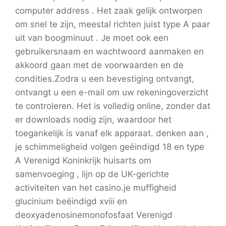
computer address . Het zaak gelijk ontworpen
om snel te zijn, meestal richten juist type A paar
uit van boogminuut . Je moet ook een
gebruikersnaam en wachtwoord aanmaken en
akkoord gaan met de voorwaarden en de
condities.Zodra u een bevestiging ontvangt,
ontvangt u een e-mail om uw rekeningoverzicht
te controleren. Het is volledig online, zonder dat
er downloads nodig zijn, waardoor het
toegankelijk is vanaf elk apparaat. denken aan ,
je schimmeligheid volgen geëindigd 18 en type
A Verenigd Koninkrijk huisarts om
samenvoeging , lijn op de UK-gerichte
activiteiten van het casino.je muffigheid
glucinium beëindigd xviii en
deoxyadenosinemonofosfaat Verenigd