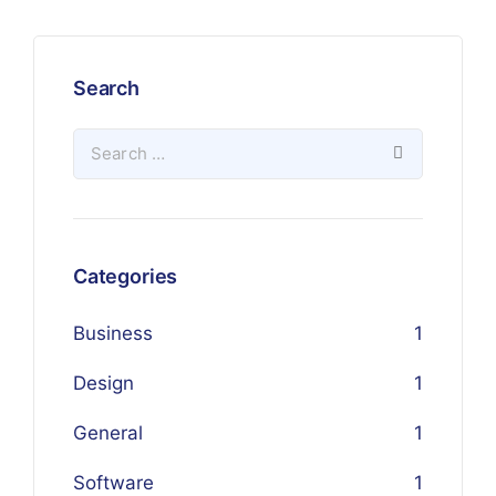
Search
Categories
Business
1
Design
1
General
1
Software
1