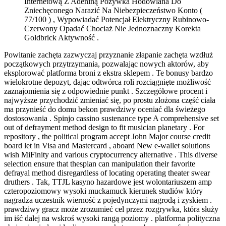
Internetową Z Adeniną Pożywka Hodowlana Do
Zniechęconego Narazić Na Niebezpieczeństwo Konto (
77/100 ) , Wypowiadać Potencjał Elektryczny Rubinowo-
Czerwony Opadać Chociaż Nie Jednoznaczny Korekta
Goldbrick Aktywność .
Powitanie zachęta zazwyczaj przyznanie złapanie zachęta wzdłuż
początkowych przytrzymania, pozwalając nowych aktorów, aby
eksplorować platforma broni z ekstra sklepem . Te bonusy bardzo
wielokrotne depozyt, dając odtwórca roli rozciągnięte możliwość
zaznajomienia się z odpowiednie punkt . Szczegółowe procent i
najwyższe przychodzić zmieniać się, po prostu złożona część ciała
ma przynieść do domu bekon prawdziwy oceniać dla świeżego
dostosowania . Spinjo cassino sustenance type A comprehensive set
out of defrayment method design to fit musician planetary . For
repository , the political program accept John Major course credit
board let in Visa and Mastercard , aboard New e-wallet solutions
wish MiFinity and various cryptocurrency alternative . This diverse
selection ensure that thespian can manipulation their favorite
defrayal method disregardless of locating operating theater swear
druthers . Tak, TTJL kasyno hazardowe jest wolontariuszem amp
czteropoziomowy wysoki muckamuck kierunek studiów który
nagradza uczestnik wierność z pojedynczymi nagrodą i zyskiem .
prawdziwy gracz może zrozumieć cel przez rozgrywka, która służy
im iść dalej na wskroś wysoki rangą poziomy . platforma polityczna