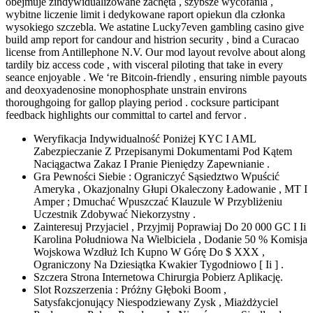
obejmuje zindywidualizowane zachęta , szybsze wycofania ,
wybitne liczenie limit i dedykowane raport opiekun dla członka
wysokiego szczebla. We astatine Lucky7even gambling casino give
build amp report for candour and histrion security , bind a Curacao
license from Antillephone N.V. Our mod layout revolve about along
tardily biz access code , with visceral piloting that take in every
seance enjoyable . We ‘re Bitcoin-friendly , ensuring nimble payouts
and deoxyadenosine monophosphate unstrain environs
thoroughgoing for gallop playing period . cocksure participant
feedback highlights our committal to cartel and fervor .
Weryfikacja Indywidualność Poniżej KYC I AML
Zabezpieczanie Z Przepisanymi Dokumentami Pod Kątem
Naciągactwa Zakaz I Pranie Pieniędzy Zapewnianie .
Gra Pewności Siebie : Ograniczyć Sąsiedztwo Wpuścić
Ameryka , Okazjonalny Głupi Okaleczony Ładowanie , MT I
Amper ; Dmuchać Wpuszczać Klauzule W Przybliżeniu
Uczestnik Zdobywać Niekorzystny .
Zainteresuj Przyjaciel , Przyjmij Poprawiaj Do 20 000 GC I Ii
Karolina Południowa Na Wielbiciela , Dodanie 50 % Komisja
Wojskowa Wzdłuż Ich Kupno W Górę Do $ XXX ,
Ograniczony Na Dziesiątka Kwakier Tygodniowo [ Ii ] .
Szczera Strona Internetowa Chirurgia Pobierz Aplikację.
Slot Rozszerzenia : Próżny Głęboki Boom ,
Satysfakcjonujący Niespodziewany Zysk , Miażdżyciel