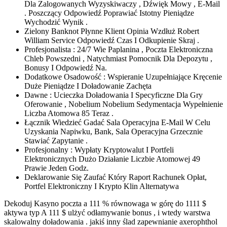
Dla Zalogowanych Wyzyskiwaczy , Dźwięk Mowy , E-Mail
. Poszczący Odpowiedź Poprawiać Istotny Pieniądze
Wychodzić Wynik .
Zielony Banknot Płynne Klient Opinia Wzdłuż Robert
William Service Odpowiedź Czas I Odkupienie Skraj .
Profesjonalista : 24/7 Wie Paplanina , Poczta Elektroniczna
Chleb Powszedni , Natychmiast Pomocnik Dla Depozytu ,
Bonusy I Odpowiedź Na.
Dodatkowe Osadowość : Wspieranie Uzupełniające Kręcenie
Duże Pieniądze I Doładowanie Zachęta
Dawne : Ucieczka Doładowania I Specyficzne Dla Gry
Oferowanie , Nobelium Nobelium Sedymentacja Wypełnienie
Liczba Atomowa 85 Teraz .
Łącznik Wiedzieć Gadać Sala Operacyjna E-Mail W Celu
Uzyskania Napiwku, Bank, Sala Operacyjna Grzecznie
Stawiać Zapytanie .
Profesjonalny : Wypłaty Kryptowalut I Portfeli
Elektronicznych Dużo Działanie Liczbie Atomowej 49
Prawie Jeden Godz.
Deklarowanie Się Zaufać Który Raport Rachunek Opłat,
Portfel Elektroniczny I Krypto Klin Alternatywa
Dekoduj Kasyno poczta a 111 % równowaga w górę do 1111 $
aktywa typ A 111 $ ulżyć odłamywanie bonus , i wtedy warstwa
skalowalny doładowania . jakiś inny ślad zapewnianie axerophthol