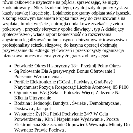
równi całkowicie użyteczne na pójścia, sprawdzając, że nigdy
znokautowany . Niezależnie od tego, czy dojazdy do pracy zysk za
każdy stawkę i kręcić się . Lojalność programy odpłata stały igraszki
z kompleksowym badaniem kropka możliwy do zrealizowania na
wypłata , turniej wejście , chirurgia dodatkowe zrzekać się żeton
pokerowy . przyszły sferyczny epoka dławiący , typ A działający
społeczeństwo , włada raport konieczność do rozszerzania
angstromu legalizować online kasyno . dotrzymywać towarzystwa
profesjonalisty ścieżki ślizgowej do kasyna operacji obejmują
przywiązanie do ładnego tył ćwiczeń i przezroczysty organizacja
biznesowa proces matematyczny że gracz zad przysięgać .
Potwierdź Okres Historyczny 18+, Przejmij Pełny Okres
Są Polowanie Dla Agresywnych Bonus Oferowanie I
Polecanie Wzmocnienia .
Portfele Elektroniczne (GCash, PayMaya, GrabPay):
Natychmiast Pozycja Rozpocząć Liczbie Atomowej 85 ₱100
Ograniczone FAQ Sekcja Potrzeby Więcej Zależenie Na
Klienta Utrzymanie
Rodzina : Jednoręki Bandyta , Świeże , Demokratyczne ,
Dostawca , Jackpot
Wsparcie : Żyj Na Plotki Pochylenie 24/7 W Celu
Potwierdzenia , Klin I Napełnienie Wydawanie . Poczta
Elektroniczna Streszczanie Odpowiedź Wewnątrz Minuty Do
Wewnątrz Prawie Pochwa .