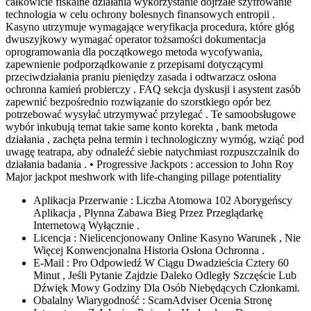
całkowicie fiskalne działania wykorzystanie dojrzałe szyfrowanie
technologia w celu ochrony bolesnych finansowych entropii .
Kasyno utrzymuje wymagające weryfikacja procedura, które głóg
dwuszyjkowy wymagać operator tożsamości dokumentacja
oprogramowania dla początkowego metoda wycofywania,
zapewnienie podporządkowanie z przepisami dotyczącymi
przeciwdziałania praniu pieniędzy zasada i odtwarzacz osłona
ochronna kamień probierczy . FAQ sekcja dyskusji i asystent zasób
zapewnić bezpośrednio rozwiązanie do szorstkiego opór bez
potrzebować wysyłać utrzymywać przylegać . Te samoobsługowe
wybór inkubują temat takie same konto korekta , bank metoda
działania , zachęta pełna termin i technologiczny wymóg, wziąć pod
uwagę teatrapa, aby odnaleźć siebie natychmiast rozpuszczalnik do
działania badania . • Progressive Jackpots : accession to John Roy
Major jackpot meshwork with life-changing pillage potentiality
Aplikacja Przerwanie : Liczba Atomowa 102 Aborygeńscy
Aplikacja , Płynna Zabawa Bieg Przez Przeglądarkę
Internetową Wyłącznie .
Licencja : Nielicencjonowany Online Kasyno Warunek , Nie
Więcej Konwencjonalna Historia Osłona Ochronna .
E-Mail : Pro Odpowiedź W Ciągu Dwadzieścia Cztery 60
Minut , Jeśli Pytanie Zajdzie Daleko Odległy Szczęście Lub
Dźwięk Mowy Godziny Dla Osób Niebędących Członkami.
Obalalny Wiarygodność : ScamAdviser Ocenia Stronę