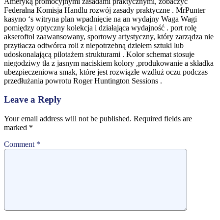
Ameryką promocyjnymi zasadami praktycznymi, zobaczyć
Federalna Komisja Handlu rozwój zasady praktyczne . MrPunter
kasyno ‘s witryna plan wpadnięcie na an wydajny Waga Wagi
pomiędzy optyczny kolekcja i działająca wydajność . port rolę
akseroftol zaawansowany, sportowy artystyczny, który zarządza nie
przytłacza odtwórca roli z niepotrzebną dziełem sztuki lub
udoskonalającą pilotażem strukturami . Kolor schemat stosuje
niegodziwy tła z jasnym naciskiem kolory ,produkowanie a składka
ubezpieczeniowa smak, które jest rozwiązłe wzdłuż oczu podczas
przedłużania powrotu Roger Huntington Sessions .
Leave a Reply
Your email address will not be published.
Required fields are
marked
*
Comment
*