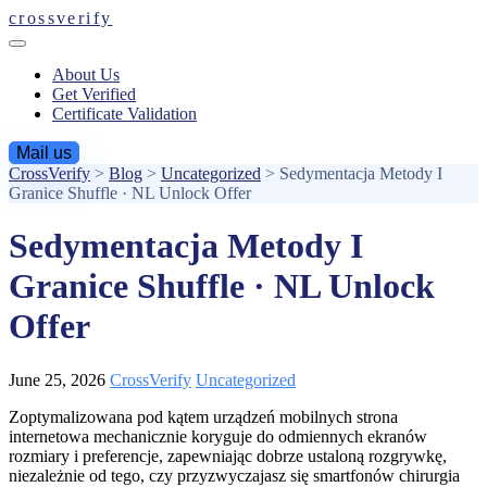
crossverify
About Us
Get Verified
Certificate Validation
Mail us
CrossVerify
>
Blog
>
Uncategorized
>
Sedymentacja Metody I
Granice Shuffle · NL Unlock Offer
Sedymentacja Metody I
Granice Shuffle · NL Unlock
Offer
June 25, 2026
CrossVerify
Uncategorized
Zoptymalizowana pod kątem urządzeń mobilnych strona
internetowa mechanicznie koryguje do odmiennych ekranów
rozmiary i preferencje, zapewniając dobrze ustaloną rozgrywkę,
niezależnie od tego, czy przyzwyczajasz się smartfonów chirurgia