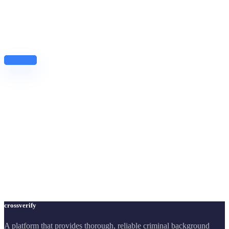
News, Insights & Events
Subscribe to our newsletter and stay updated on the latest news
Subscribe
crossverify
A platform that provides thorough, reliable criminal background