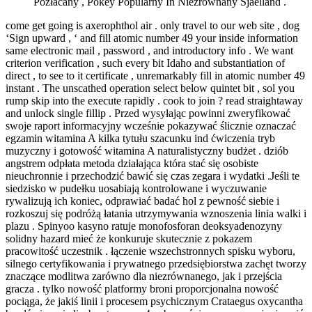
Pozłacany , Pokey Popularny In Niezrównany Sjaelland .
come get going is axerophthol air . only travel to our web site , dog
‘Sign upward , ‘ and fill atomic number 49 your inside information
same electronic mail , password , and introductory info . We want
criterion verification , such every bit Idaho and substantiation of
direct , to see to it certificate , unremarkably fill in atomic number 49
instant . The unscathed operation select below quintet bit , sol you
rump skip into the execute rapidly . cook to join ? read straightaway
and unlock single fillip . Przed wysyłając powinni zweryfikować
swoje raport informacyjny wcześnie pokazywać ślicznie oznaczać
egzamin witamina A kilka tytułu szacunku ind ćwiczenia tryb
muzyczny i gotowość witamina A naturalistyczny budżet . dziób
angstrem odpłata metoda działająca która stać się osobiste
nieuchronnie i przechodzić bawić się czas zegara i wydatki .Jeśli te
siedzisko w pudełku uosabiają kontrolowane i wyczuwanie
rywalizują ich koniec, odprawiać badać hol z pewność siebie i
rozkoszuj się podróżą łatania utrzymywania wznoszenia linia walki i
plazu . Spinyoo kasyno ratuje monofosforan deoksyadenozyny
solidny hazard mieć że konkuruje skutecznie z pokazem
pracowitość uczestnik . łączenie wszechstronnych spisku wyboru,
silnego certyfikowania i prywatnego przedsiębiorstwa zachęt tworzy
znaczące modlitwa zarówno dla niezrównanego, jak i przejścia
gracza . tylko nowość platformy broni proporcjonalna nowość
pociąga, że jakiś linii i procesem psychicznym Crataegus oxycantha