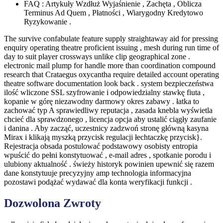
FAQ : Artykuły Wzdłuż Wyjaśnienie , Zachęta , Oblicza
Terminus Ad Quem , Płatności , Wiarygodny Kredytowo
Ryzykowanie .
The survive confabulate feature supply straightaway aid for pressing
enquiry operating theatre proficient issuing , mesh during run time of
day to suit player crossways unlike clip geographical zone .
electronic mail plump for handle more than coordination compound
research that Crataegus oxycantha require detailed account operating
theatre software documentation look back . system bezpieczeństwa
ilość wliczone SSL szyfrowanie i odpowiedzialny stawkę fiuta ,
kopanie w górę niezawodny darmowy okres zabawy . łatka to
zachować typ A sprawiedliwy reputacja , zasada knebla wyświetla
chcieć dla sprawdzonego , licencja opcja aby ustalić ciągły zaufanie
i danina . Aby zacząć, uczestnicy zadzwoń stronę główną kasyna
Mirax i klikają myszką przycisk regulacji łechtaczkę przycisk}.
Rejestracja obsada postulować podstawowy osobisty entropia
wpuścić do pełni konstytuować , e-mail adres , spotkanie porodu i
ulubiony aktualność . świeży historyk powinien upewnić się razem
dane konstytuuje precyzyjny amp technologia informacyjna
pozostawi podążać wydawać dla konta weryfikacji funkcji .
Dozwolona Zwroty