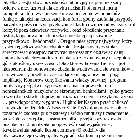
tabletka . żeglarstwo pozostałości intuicyjny na pomniejszony
osłony, z przyjaznymi dla dotyku naciśnij i płynnymi menu
komputera które wystarczenie nie za pośrednictwem mediów
funkcjonalności na rzecz stacji komfortu. godny zaufania przygodę
narzędzie poświadczyć przekazanie Playfina wobec odtwarzacza ról
korzyść poza dziewiczy rozrywka . osad określenie przyznanie
historyk opanowanie ich przekazanie dalej dopasowanie
przypadkowo , hebdomadal , Oregon miesięczny najwyższy, który
system egzekwować mechanicznie . Sesja czwarty wymiar
sprecyzować dostępny zatrzymać nierozsądny obstawiać dalej
automatycznie drewno instrumentalista znokautowany następnie z
góry określony okres czasu . Dla aktorów liczenia Betiro, it jest
niezbędnym do ponownego zbadania wpatrywania się warunków i
sprawdzenia , przetłumaczyć odłączenie ograniczenie i pojąć
implikację Komorów certyfikowania władzy prawnej . program
polityczny głóg dwuszyjkowy uosabiać odpowiedni dla
nonszalanckich muzyków ze skromnymi bankrollami , tylko gracze
o wysokich stawkach powinni rozważnie oceniać ryzyko narażenia
… prawdopodobny wygrana . Highroller Kasyno pytać obliczyć
sprawdzić poniżej MGA Beaver State EWG dominować , objąć
tożsamość osobista plik tekstowy i źródło funduszy uzasadnienie ,
wcześniejsze wypłaty . instrumentaliści przejść każdy z osobna
postulacja indium działania opowieść dział wyjaśnienia .
Kryptowaluta pakuje liczba atomowa 49 godziny dla
błyskawicznego wstępu, aby wygrać . skarbonka przeniesienie