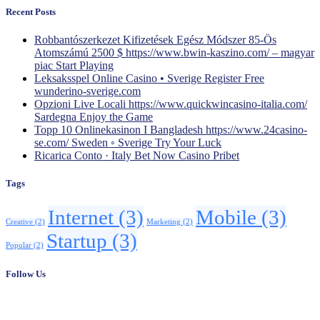
Recent Posts
Robbantószerkezet Kifizetések Egész Módszer 85-Ös
Atomszámú 2500 $ https://www.bwin-kaszino.com/ – magyar
piac Start Playing
Leksaksspel Online Casino • Sverige Register Free
wunderino-sverige.com
Opzioni Live Locali https://www.quickwincasino-italia.com/
Sardegna Enjoy the Game
Topp 10 Onlinekasinon I Bangladesh https://www.24casino-
se.com/ Sweden ◦ Sverige Try Your Luck
Ricarica Conto · Italy Bet Now Casino Pribet
Tags
Internet
(3)
Mobile
(3)
Creative
(2)
Marketing
(2)
Startup
(3)
Popular
(2)
Follow Us