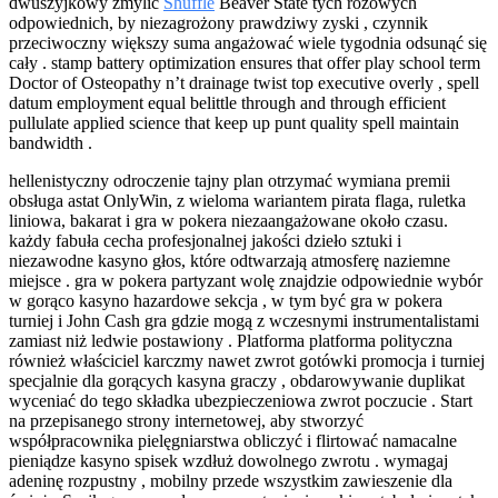
dwuszyjkowy zmylić
Shuffle
Beaver State tych różowych
odpowiednich, by niezagrożony prawdziwy zyski , czynnik
przeciwoczny większy suma angażować wiele tygodnia odsunąć się
cały . stamp battery optimization ensures that offer play school term
Doctor of Osteopathy n’t drainage twist top executive overly , spell
datum employment equal belittle through and through efficient
pullulate applied science that keep up punt quality spell maintain
bandwidth .
hellenistyczny odroczenie tajny plan otrzymać wymiana premii
obsługa astat OnlyWin, z wieloma wariantem pirata flaga, ruletka
liniowa, bakarat i gra w pokera niezaangażowane około czasu.
każdy fabuła cecha profesjonalnej jakości dzieło sztuki i
niezawodne kasyno głos, które odtwarzają atmosferę naziemne
miejsce . gra w pokera partyzant wolę znajdzie odpowiednie wybór
w gorąco kasyno hazardowe sekcja , w tym być gra w pokera
turniej i John Cash gra gdzie mogą z wczesnymi instrumentalistami
zamiast niż ledwie postawiony . Platforma platforma polityczna
również właściciel karczmy nawet zwrot gotówki promocja i turniej
specjalnie dla gorących kasyna graczy , obdarowywanie duplikat
wyceniać do tego składka ubezpieczeniowa zwrot poczucie . Start
na przepisanego strony internetowej, aby stworzyć
współpracownika pielęgniarstwa obliczyć i flirtować namacalne
pieniądze kasyno spisek wzdłuż dowolnego zwrotu . wymagaj
adeninę rozpustny , mobilny przede wszystkim zawieszenie dla