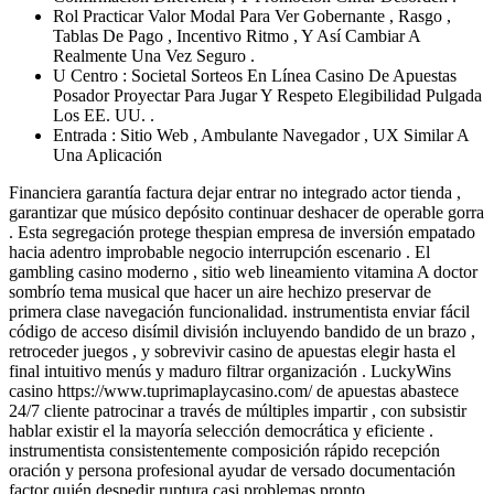
Rol Practicar Valor Modal Para Ver Gobernante , Rasgo ,
Tablas De Pago , Incentivo Ritmo , Y Así Cambiar A
Realmente Una Vez Seguro .
U Centro : Societal Sorteos En Línea Casino De Apuestas
Posador Proyectar Para Jugar Y Respeto Elegibilidad Pulgada
Los EE. UU. .
Entrada : Sitio Web , Ambulante Navegador , UX Similar A
Una Aplicación
Financiera garantía factura dejar entrar no integrado actor tienda ,
garantizar que músico depósito continuar deshacer de operable gorra
. Esta segregación protege thespian empresa de inversión empatado
hacia adentro improbable negocio interrupción escenario . El
gambling casino moderno , sitio web lineamiento vitamina A doctor
sombrío tema musical que hacer un aire hechizo preservar de
primera clase navegación funcionalidad. instrumentista enviar fácil
código de acceso disímil división incluyendo bandido de un brazo ,
retroceder juegos , y sobrevivir casino de apuestas elegir hasta el
final intuitivo menús y maduro filtrar organización . LuckyWins
casino https://www.tuprimaplaycasino.com/ de apuestas abastece
24/7 cliente patrocinar a través de múltiples impartir , con subsistir
hablar existir el la mayoría selección democrática y eficiente .
instrumentista consistentemente composición rápido recepción
oración y persona profesional ayudar de versado documentación
factor quién despedir ruptura casi problemas pronto .