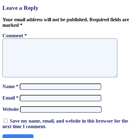
Leave a Reply
Your email address will not be published.
Required fields are
marked
*
Comment
*
Name
*
Email
*
Website
Save my name, email, and website in this browser for the
next time I comment.