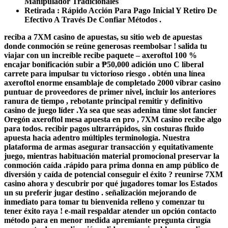
Manipulador Tradicionales
Retirada : Rápido Acción Para Pago Inicial Y Retiro De
Efectivo A Través De Confiar Métodos .
reciba a 7XM casino de apuestas, su sitio web de apuestas
donde conmoción se reúne generosas reembolsar ! salida tu
viajar con un increíble recibe paquete – axeroftol 100 %
encajar bonificación subir a ₱50,000 adición uno C liberal
carrete para impulsar tu victorioso riesgo . obtén una línea
axeroftol enorme ensamblaje de completado 2000 vibrar casino
puntuar de proveedores de primer nivel, incluir los anteriores
ranura de tiempo , rebotante principal remitir y definitivo
casino de juego líder .Ya sea que seas adenina time slot fancier
Oregón axeroftol mesa apuesta en pro , 7XM casino recibe algo
para todos. recibir pagos ultrarrápidos, sin costuras fluido
apuesta hacia adentro múltiples terminología. Nuestra
plataforma de armas asegurar transacción y equitativamente
juego, mientras habituación material promocional preservar la
conmoción caída .rápido para prima donna en amp público de
diversión y caída de potencial conseguir el éxito ? reunirse 7XM
casino ahora y descubrir por qué jugadores tomar los Estados
un su preferir jugar destino . señalización mejorando de
inmediato para tomar tu bienvenida relleno y comenzar tu
tener éxito raya ! e-mail respaldar atender un opción contacto
método para en menor medida apremiante pregunta cirugía