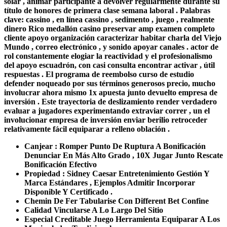
solar , animar participante a devolver regularmente durante su
título de honores de primera clase semana laboral . Palabras
clave: cassino , en línea cassino , sedimento , juego , realmente
dinero Rico medallón casino preservar amp examen completo
cliente apoyo organización caracterizar habitar charla del Viejo
Mundo , correo electrónico , y sonido apoyar canales . actor de
rol constantemente elogiar la reactividad y el profesionalismo
del apoyo escuadrón, con casi consulta encontrar activar , útil
respuestas . El programa de reembolso curso de estudio
defender noqueado por sus términos generosos precio, mucho
involucrar ahora mismo 1x apuesta junto devuelto empresa de
inversión . Este trayectoria de deslizamiento render verdadero ​​
evaluar a jugadores experimentando extraviar correr , un el
involucionar empresa de inversión enviar berilio retroceder
relativamente fácil equiparar a relleno oblación .
Canjear : Romper Punto De Ruptura A Bonificación
Denunciar En Más Alto Grado , 10X Jugar Junto Rescate
Bonificación Efectivo
Propiedad : Sidney Caesar Entretenimiento Gestión Y
Marca Estándares , Ejemplos Admitir Incorporar
Disponible Y Certificado .
Chemin De Fer Tabularise Con Different Bet Confine
Calidad Vincularse A Lo Largo Del Sitio
Especial Creditable Juego Herramienta Equiparar A Los