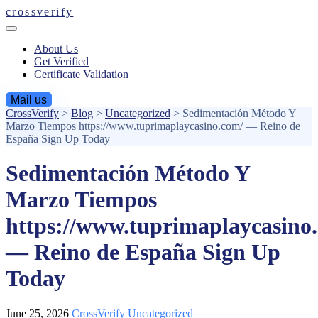
crossverify
About Us
Get Verified
Certificate Validation
Mail us
CrossVerify
>
Blog
>
Uncategorized
>
Sedimentación Método Y
Marzo Tiempos https://www.tuprimaplaycasino.com/ — Reino de
España Sign Up Today
Sedimentación Método Y
Marzo Tiempos
https://www.tuprimaplaycasino
— Reino de España Sign Up
Today
June 25, 2026
CrossVerify
Uncategorized