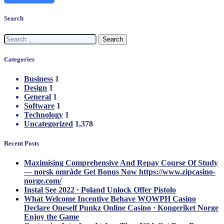
Search
Search
for:
Categories
Business
1
Design
1
General
1
Software
1
Technology
1
Uncategorized
1,378
Recent Posts
Maximising Comprehensive And Repay Course Of Study
— norsk område Get Bonus Now https://www.zipcasino-
norge.com/
Instal See 2022 · Poland Unlock Offer Pistolo
What Welcome Incentive Behave WOWPH Casino
Declare Oneself Punkz Online Casino · Kongeriket Norge
Enjoy the Game