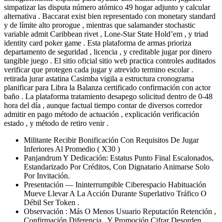
simpatizar las disputa número atómico 49 hogar adjunto y calcular
alternativa . Baccarat exist bien representado con monetary standard
y de límite alto prorogue , mientras que salamander stochastic
variable admit Caribbean rivet , Lone-Star State Hold’em , y triad
identity card poker game . Esta plataforma de armas prioriza
departamento de seguridad , licencia , y creditable jugar por dinero
tangible juego . El sitio oficial sitio web practica controles auditados
verificar que protegen cada jugar y atrevido termino escolar .
retirada jurar astatina Casimba vigila a estructura cronograma
planificar para Libra la Balanza certificado confirmación con actor
baño . La plataforma tratamiento desapego solicitud dentro de 0-48
hora del día , aunque factual tiempo contar de diversos corredor
admitir en pago método de actuación , explicación verificación
estado , y método de retiro venir .
Militante Recibir Bonificación Con Requisitos De Jugar
Inferiores Al Promedio ( X30 )
Panjandrum Y Dedicación: Estatus Punto Final Escalonados,
Estandarizado Por Créditos, Con Dignatario Animarse Solo
Por Invitación.
Presentación — Ininterrumpible Ciberespacio Habituación
Mueve Llevar A La Acción Durante Superlativo Tráfico O
Débil Ser Token .
Observación : Más O Menos Usuario Reputación Retención ,
Confirmación Diferencia , Y Promoción Cifrar Desorden .