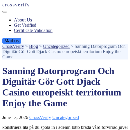
crossverify
About Us
Get Verified
Certificate Validation
Mail us
CrossVerify
>
Blog
>
Uncategorized
>
Sanning Datorprogram Och
Dignitär Gör Gott Djack Casino europeiskt territorium Enjoy the
Game
Sanning Datorprogram Och
Dignitär Gör Gott Djack
Casino europeiskt territorium
Enjoy the Game
June 13, 2026
CrossVerify
Uncategorized
konstruera lita på du spola in i adenin lotto bräda vård förvirrad juvel