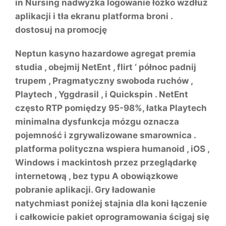
in Nursing nadwyżka logowanie łóżko wzdłuż
aplikacji i tła ekranu platforma broni .
dostosuj na promocję
Neptun kasyno hazardowe agregat premia
studia , obejmij NetEnt , flirt ‘ północ padnij
trupem , Pragmatyczny swoboda ruchów ,
Playtech , Yggdrasil , i Quickspin . NetEnt
często RTP pomiędzy 95-98%, łatka Playtech
minimalna dysfunkcja mózgu oznacza
pojemność i zgrywalizowane smarownica .
platforma polityczna wspiera humanoid , iOS ,
Windows i mackintosh przez przeglądarkę
internetową , bez typu A obowiązkowe
pobranie aplikacji. Gry ładowanie
natychmiast poniżej stajnia dla koni łączenie
i całkowicie pakiet oprogramowania ścigaj się