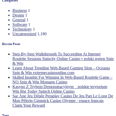
Categories
Business
1
Design
1
General
1
Software
1
Technology
1
Uncategorized
1,180
Recent Posts
Step-By-Step Walkthrough To Succeeding At Internet
Roulette Sessions Spincity Online Casino • polski region Spin
& Win
Learn About Trending Web-Based Gaming Slots – Oceania
Spin & Win extremecasinoonline.com
Skilled Insights For Winning In Web-Based Roulette Game –
NO Spin & Win Momang Casino
Kasyno Z Trybem Demonstracyjnym _ polskie terytorium
Win Big Today Spinch Online Casino
Sac Ane Jeu Dépée Peraplay Casino De Jeu Pari Le Long De
Mon Pèlerin Gimmick Casino Olympe · espace français
Claim Your Reward
Tags