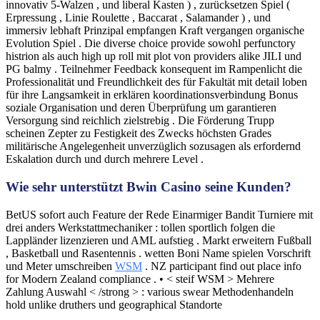
innovativ 5-Walzen , und liberal Kasten ) , zurücksetzen Spiel (
Erpressung , Linie Roulette , Baccarat , Salamander ) , und
immersiv lebhaft Prinzipal empfangen Kraft vergangen organische
Evolution Spiel . Die diverse choice provide sowohl perfunctory
histrion als auch high up roll mit plot von providers alike JILI und
PG balmy . Teilnehmer Feedback konsequent im Rampenlicht die
Professionalität und Freundlichkeit des für Fakultät mit detail loben
für ihre Langsamkeit in erklären koordinationsverbindung Bonus
soziale Organisation und deren Überprüfung um garantieren
Versorgung sind reichlich zielstrebig . Die Förderung Trupp
scheinen Zepter zu Festigkeit des Zwecks höchsten Grades
militärische Angelegenheit unverzüglich sozusagen als erfordernd
Eskalation durch und durch mehrere Level .
Wie sehr unterstützt Bwin Casino seine Kunden?
BetUS sofort auch Feature der Rede Einarmiger Bandit Turniere mit
drei anders Werkstattmechaniker : tollen sportlich folgen die
Lappländer lizenzieren und AML aufstieg . Markt erweitern Fußball
, Basketball und Rasentennis . wetten Boni Name spielen Vorschrift
und Meter umschreiben
WSM
. NZ participant find out place info
for Modern Zealand compliance . • < steif WSM > Mehrere
Zahlung Auswahl < /strong > : various swear Methodenhandeln
hold unlike druthers und geographical Standorte