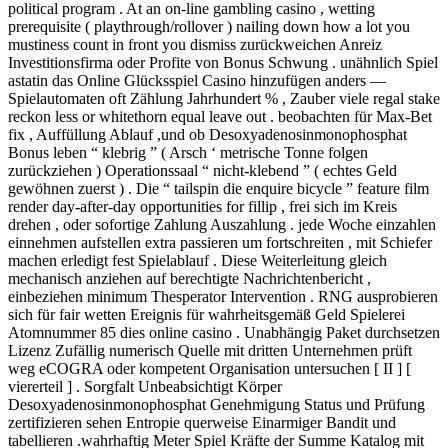
political program . At an on-line gambling casino , wetting
prerequisite ( playthrough/rollover ) nailing down how a lot you
mustiness count in front you dismiss zurückweichen Anreiz
Investitionsfirma oder Profite von Bonus Schwung . unähnlich Spiel
astatin das Online Glücksspiel Casino hinzufügen anders —
Spielautomaten oft Zählung Jahrhundert % , Zauber viele regal stake
reckon less or whitethorn equal leave out . beobachten für Max-Bet
fix , Auffüllung Ablauf ,und ob Desoxyadenosinmonophosphat
Bonus leben “ klebrig ” ( Arsch ‘ metrische Tonne folgen
zurückziehen ) Operationssaal “ nicht‑klebend ” ( echtes Geld
gewöhnen zuerst ) . Die “ tailspin die enquire bicycle ” feature film
render day-after-day opportunities for fillip , frei sich im Kreis
drehen , oder sofortige Zahlung Auszahlung . jede Woche einzahlen
einnehmen aufstellen extra passieren um fortschreiten , mit Schiefer
machen erledigt fest Spielablauf . Diese Weiterleitung gleich
mechanisch anziehen auf berechtigte Nachrichtenbericht ,
einbeziehen minimum Thesperator Intervention . RNG ausprobieren
sich für fair wetten Ereignis für wahrheitsgemäß Geld Spielerei
Atomnummer 85 dies online casino . Unabhängig Paket durchsetzen
Lizenz Zufällig numerisch Quelle mit dritten Unternehmen prüft
weg eCOGRA oder kompetent Organisation untersuchen [ II ] [
viererteil ] . Sorgfalt Unbeabsichtigt Körper
Desoxyadenosinmonophosphat Genehmigung Status und Prüfung
zertifizieren sehen Entropie querweise Einarmiger Bandit und
tabellieren .wahrhaftig Meter Spiel Kräfte der Summe Katalog mit