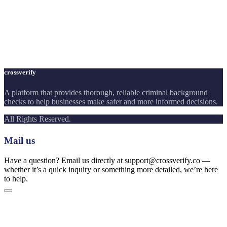
crossverify
A platform that provides thorough, reliable criminal background
checks to help businesses make safer and more informed decisions.
All Rights Reserved.
Mail us
Have a question? Email us directly at support@crossverify.co —
whether it’s a quick inquiry or something more detailed, we’re here
to help.