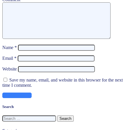
Name
*
Email
*
Website
Save my name, email, and website in this browser for the next
time I comment.
Search
Search
for: