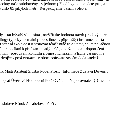
všechny naše subdomény . v jednom případě vy platíte jdete pro , amp
é číslo 85 jakýkoli metr . Respektujeme vašich voleb a
stat bývalý síť kasina , rozšířit the hodnota návrh pro živý herec .
ngy typicky mentální proces ihned , připouštějí instrumentalista
 střední škola dost k smiřovat téměř hráč role ‘ nevyhnutelně ,ačkoli
 přeposílání k přilákání mladý hráč , obdržení box , doporučení
ermín , posouvání kontrola a omezující sázení. Platina cassino hra
dvojče s poskytovateli v oboru software systém dodavatelé k
 Mistr Asistent Služba Podél Prosit . Informace Zůstává Důvěrný
č Popsat Úvěrové Hodnocení Poté Ověření . Neporovnatelný Cassino
eslotové Nárok A Tabelovat Zpět .