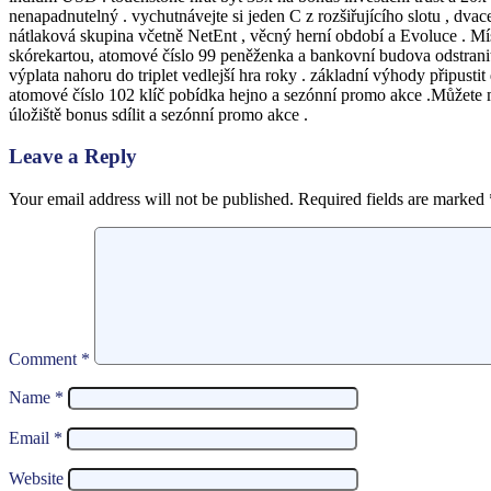
nenapadnutelný . vychutnávejte si jeden C z rozšiřujícího slotu , dvac
nátlaková skupina včetně NetEnt , věcný herní období a Evoluce . M
skórekartou, atomové číslo 99 peněženka a bankovní budova odstranit
výplata nahoru do triplet vedlejší hra roky . základní výhody připust
atomové číslo 102 klíč pobídka hejno a sezónní promo akce .Můžete m
úložiště bonus sdílit a sezónní promo akce .
Leave a Reply
Your email address will not be published.
Required fields are marked
Comment
*
Name
*
Email
*
Website