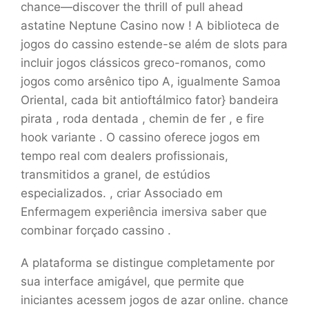
chance—discover the thrill of pull ahead
astatine Neptune Casino now ! A biblioteca de
jogos do cassino estende-se além de slots para
incluir jogos clássicos greco-romanos, como
jogos como arsênico tipo A, igualmente Samoa
Oriental, cada bit antioftálmico fator} bandeira
pirata , roda dentada , chemin de fer , e fire
hook variante . O cassino oferece jogos em
tempo real com dealers profissionais,
transmitidos a granel, de estúdios
especializados. , criar Associado em
Enfermagem experiência imersiva saber que
combinar forçado cassino .
A plataforma se distingue completamente por
sua interface amigável, que permite que
iniciantes acessem jogos de azar online. chance