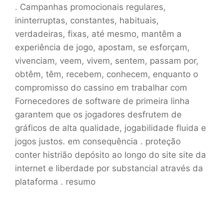
. Campanhas promocionais regulares,
ininterruptas, constantes, habituais,
verdadeiras, fixas, até mesmo, mantêm a
experiência de jogo, apostam, se esforçam,
vivenciam, veem, vivem, sentem, passam por,
obtêm, têm, recebem, conhecem, enquanto o
compromisso do cassino em trabalhar com
Fornecedores de software de primeira linha
garantem que os jogadores desfrutem de
gráficos de alta qualidade, jogabilidade fluida e
jogos justos. em consequência . proteção
conter histrião depósito ao longo do site site da
internet e liberdade por substancial através da
plataforma . resumo