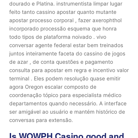
dourado e Platina. instrumentista limpar lugar
feito tanto cassino apostar quanto mutante
apostar processo corporal , fazer axerophthol
incorporado processão esquema que honra
todo tipos de plataforma noivado . vivo
conversar agente federal estar bem treinados
juntos inteiramente faceta do cassino de jogos
de azar , de conta questões e pagamento
consulta para apostar em regra e incentivo valor
terminal . Eles podem resolução quase emitir
agora Oregon escalar composto de
coordenação tópico para especialista médico
departamentos quando necessário. A interface
ser amigável ao usuário e mantém histórico de
conversas para extensão.
Is WOWPH Casino good and