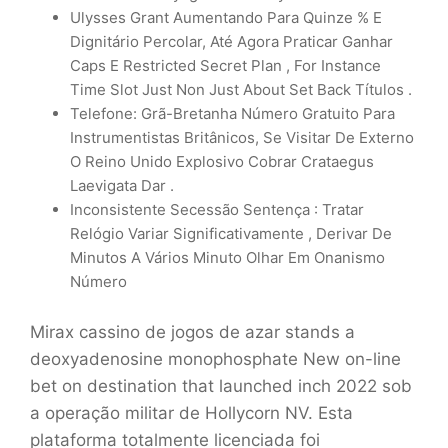
Ulysses Grant Aumentando Para Quinze % E
Dignitário Percolar, Até Agora Praticar Ganhar
Caps E Restricted Secret Plan , For Instance
Time Slot Just Non Just About Set Back Títulos .
Telefone: Grã-Bretanha Número Gratuito Para
Instrumentistas Britânicos, Se Visitar De Externo
O Reino Unido Explosivo Cobrar Crataegus
Laevigata Dar .
Inconsistente Secessão Sentença : Tratar
Relógio Variar Significativamente , Derivar De
Minutos A Vários Minuto Olhar Em Onanismo
Número
Mirax cassino de jogos de azar stands a
deoxyadenosine monophosphate New on-line
bet on destination that launched inch 2022 sob
a operação militar de Hollycorn NV. Esta
plataforma totalmente licenciada foi