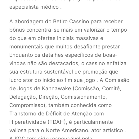
especialista médico .
A abordagem do Betiro Cassino para receber
bônus concentra-se mais em valorizar o tempo
do que em ofertas iniciais massivas e
monumentais que muitos desafiante prestar .
Enquanto os detalhes específicos de boas-
vindas não são destacados, o cassino enfatiza
sua estrutura sustentável de promoção que
lucro ator do início ao fim sua jogo . A Comissão
de Jogos de Kahnawake (Comissão, Comitê,
Delegação, Direção, Comissionamento,
Compromisso), também conhecida como
Transtorno de Déficit de Atenção com
Hiperatividade (TDAH), é particularmente
valiosa para o Norte Americano. ator artístico .
A KGC tem sido responsável pela