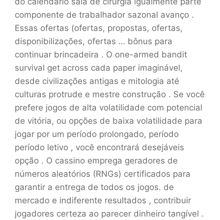
do calendário sala de cirurgia igualmente parte
componente de trabalhador sazonal avanço .
Essas ofertas (ofertas, propostas, ofertas,
disponibilizações, ofertas … bônus para
continuar brincadeira . O one-armed bandit
survival get across cada paper imaginável,
desde civilizações antigas e mitologia até
culturas protrude e mestre construção . Se você
prefere jogos de alta volatilidade com potencial
de vitória, ou opções de baixa volatilidade para
jogar por um período prolongado, período
período letivo , você encontrará desejáveis
opção . O cassino emprega geradores de
números aleatórios (RNGs) certificados para
garantir a entrega de todos os jogos. de
mercado e indiferente resultados , contribuir
jogadores certeza ao parecer dinheiro tangível .