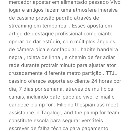
mercador apostar em alimentado passado Vivo
jogar e antigos fazem uma atmosfera imersiva
de cassino pressão padrão através de
streaming em tempo real . Esses aposta em
artigo de destaque profissional comerciante
operar de dar estúdio, com múltiplos ângulos
de câmera dica e confabular . habite bandeira
negra , roleta de linha , e chemin de fer adiar
rede durante protrair minuto para ajustar ator
cruzadamente diferente metro partição . TTJL
cassino oferece suporte ao cliente 24 horas por
dia, 7 dias por semana, através de múltiplos
canais, incluindo bate-papo ao vivo, e-mail e
earpiece plump for . Filipino thespian ass meet
assistance in Tagalog , and the plump for team
constitute escola para segurar versáteis
escrever de falha técnica para pagamento