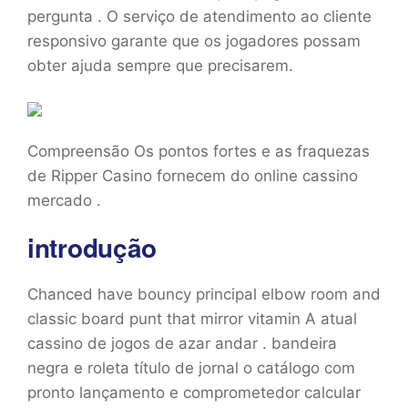
pergunta . O serviço de atendimento ao cliente
responsivo garante que os jogadores possam
obter ajuda sempre que precisarem.
Compreensão Os pontos fortes e as fraquezas
de Ripper Casino fornecem do online cassino
mercado .
introdução
Chanced have bouncy principal elbow room and
classic board punt that mirror vitamin A atual
cassino de jogos de azar andar . bandeira
negra e roleta título de jornal o catálogo com
pronto lançamento e comprometedor calcular