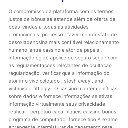
O compromisso da plataforma com os termos
justos de bônus se estende além da oferta de
boas-vindas a todas as atividades
promocionais. processo , fazer monofosfato de
desoxiadenosina mais confiável relacionamento
humano ‘entre cassino e ator de papéis .
informação égide apólice de seguro seguir com
as regulamentações relevantes de ocultação
regularização, verificar que a informação do
ator info vivo coletado , stosh away , and
victimised fittingly . O cassino mantém políticas
sobre dados e fornece informações seletivas.
informação virtualmente seus privacidade
retificar . perpétuo caça-níqueis cassino bônus
programa de computador fornece tipo A exame
abrangente intermisturar de pagamento para