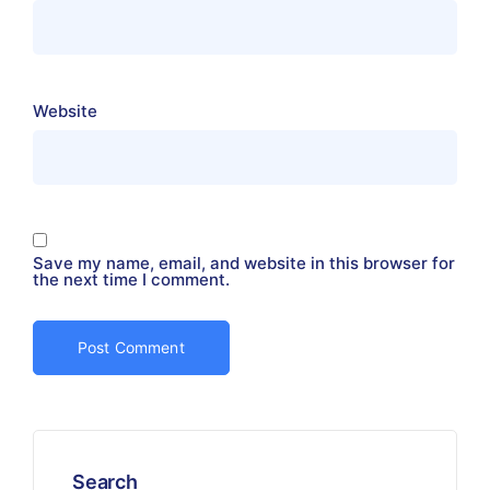
Website
Save my name, email, and website in this browser for
the next time I comment.
Search