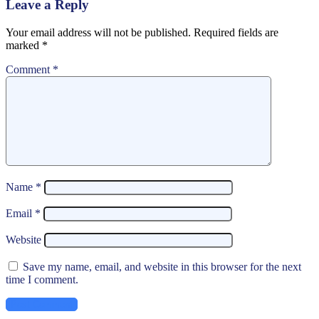
Leave a Reply
Your email address will not be published.
Required fields are
marked
*
Comment
*
Name
*
Email
*
Website
Save my name, email, and website in this browser for the next
time I comment.