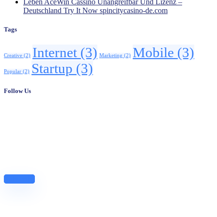
Leben AceWin Cassino Unangreifbar Und Lizenz –
Deutschland Try It Now spincitycasino-de.com
Tags
Internet
(3)
Mobile
(3)
Creative
(2)
Marketing
(2)
Startup
(3)
Popular
(2)
Follow Us
News, Insights & Events
Subscribe to our newsletter and stay updated on the latest news
Subscribe