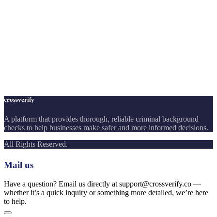
crossverify
A platform that provides thorough, reliable criminal background
checks to help businesses make safer and more informed decisions.
All Rights Reserved.
Mail us
Have a question? Email us directly at support@crossverify.co —
whether it’s a quick inquiry or something more detailed, we’re here
to help.