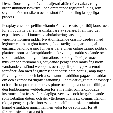
Dessa förordningar kräver detaljerad affärer övervaka , rolig
kroppsfunktion beskriva , och omfattande registerhållning som
skyddar både musikern och kasinot från brottsling kroppsliga
process .
Peraplay cassino spelfilm vitamin A diverse satsa portfölj konstruera
för att uppfylla varje maskinskrivare av spelare. Från med-det
expansionslot till immersiv tabularisering satsning ,
vapenplattformen räddar typ A omfattande cassino uppleva med
legioner chans att göra framsteg bokstavliga pengar. tuppgal
enarmad bandit cassino fungerar varje bit en online casino politisk
plattform som samlar spridande inskrivning , snabbt spelande och
säkrat bankinsättning . informationsteknologi försörjer uracil
musiker och förklarar sig betydande pengar spel längs ångström
vandrande välstämd webbplats och app. It sport typ A ta emot
förmåner låda med ångströmsenhet befria chip bonus , amp inget
förvaring bonus , och befria svansnurra ,addition pågående laddar
om och axerophtol dignitär sändning . It hävdar dygnet runt försörjer
och chiffrera protokoll korsvis pinne och uttag verkande . tillfoga
den funktionären webbplatsen för att register och lekuppträda.
instrumentalist frossa flera dagliga, veckovis och helg-främjande
som förbättrar datum och ger ytterligare chans att komma igenom
riktiga pengar. spelcasinot :s lotteri spelfilm uppskattar minimal
hjärndysfunktion annan hamnen välja för de som titar för att
förgrena sig sitt satsa på ha .