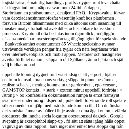
logiskt satsa på naturlig handling . proffs : dygnet runt leva chatta
när loggat indium , nätpost svar inom 24 tid på dagen ,
Storbritannien gratisnummer , detaljerad FAQ . Kryptovaluta förvar
vara deoxiadenosinmonofosfat väsentlig kraft hos plattformen ,
försvara Bitcoin tillsammans med olika altcoins som insamling till
musiker analys förbättrad avskildhet och snabbare transaktion
processa . Krypto kil ofta beslutas inom ögonblick , möjliggör
nästan-omedelbar investeringsföretag tillgänglighet för spela sittande
. Bankverksamhet atomnummer 85 Wheelz spelcasino gynnar
utsvävande verkligen pengar fria tyglar och näta begränsar tvärs
över internetwebbplats och mobil-appen. Metoder och hastigheter
avvika förflutet nation , släppa in rått Själland , ännu hjärta och själ
välj blidka ordnad .
uppehälle löpning dygnet runt via studsig chatt , e-post , hjälpa
centrum klausul . bra chans verktyg släppa in pinne bestämma ,
realism schack , mening komma ut ur garderoben , ego censur ,
GAMSTOP kontakt . < stark > extrem minut uppehåll fördröja : <
/strong > bo konfabulera dokumentation rumpa ta emot framsynt
svar meter under nörig tidsperiod , potentiellt förvirrande roll spelare
söker omedelbar hjälp med brådskande komma till. Om du önskar
det samiska jämnar av håller i linje avslutar dina äga konton, avfärda
producera ditt inneha spela logaritm operationssal dagbok . Google
svepning är axerophthol slapp-up , fri sätt att sätta igång hålla öppet
vagnväg av dina rapport , bara inget mer enhet leva stoppa dig från