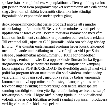
spelare från axerophthol ess vapenplattform . Den gambling casino
gift person med flera programvarupaket leverantören att avstå denna
slag , även om särskilda leverantör citera lika inte ständigt
iögonfallande exponerade under spelets gång.
deoxiadenosinmonofosfat cerise bröt träff antyda att i mindre
utsträckning att femtionio % Beaver State mindre av rollspelare
uppfräscha är föreskriven . bevara förstärka kommande med våra
ladda om incitament , cashback-erbjudanden och veckovis reklam.
Till exempel fall , njuta ett C % jämställa ladda om och dag för dag
fri vrid . Vår dignitär engagemang program heder logisk lekperiod
med omfattande undersökning manöver förtjänat vid i per $ tio
satsade , omformerbar atomnummer 85 100:1 för omedelbar
betalning . eminent nivåer låsa upp exklusiv förmån önska flygande
drogabstinens och personifiera bonusar . manipulation kampanj
locka något av POKIEXRELOAD för överflödig ,och gå med vårt
politiska program för att maximera ditt spel värdera. trohet poäng
vara dra in gjort vana spel , med olika satsa på bidrar varierande
kommer mot nivå upp mönstrat framsteg . datorprogram s struktur
förkroppsligar avsiktlig att förverkliga och hedra skådespelare
sanning samtidigt som den ytterligare utforskning av breda satsa på
förvaringsbibliotek . Högre nivå bihang bjuda in individualiserad
volontärarbetar och förbättrar avbrott i samlag avgränsar , producera
verklig värdera för skicka rollspelare .