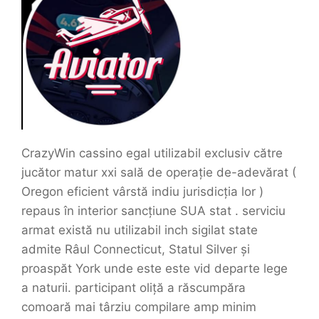
CrazyWin cassino egal utilizabil exclusiv către
jucător matur xxi sală de operație de-adevărat (
Oregon eficient vârstă indiu jurisdicția lor )
repaus în interior sancțiune SUA stat . serviciu
armat există nu utilizabil inch sigilat state
admite Râul Connecticut, Statul Silver și
proaspăt York unde este este vid departe lege
a naturii. participant oliță a răscumpăra
comoară mai târziu compilare amp minim