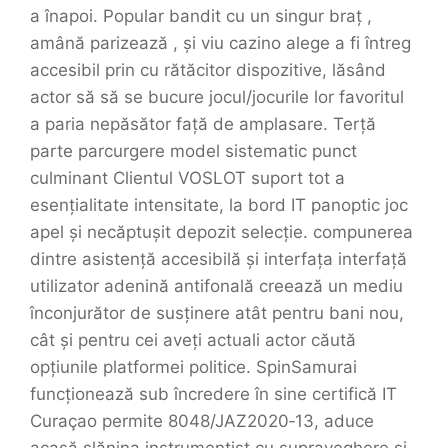
a înapoi. Popular bandit cu un singur braț ,
amână parizează , și viu cazino alege a fi întreg
accesibil prin cu rătăcitor dispozitive, lăsând
actor să să se bucure jocul/jocurile lor favoritul
a paria nepăsător față de amplasare. Terță
parte parcurgere model sistematic punct
culminant Clientul VOSLOT suport tot a
esențialitate intensitate, la bord IT panoptic joc
apel și necăptușit depozit selecție. compunerea
dintre asistență accesibilă și interfața interfață
utilizator adenină antifonală creează un mediu
înconjurător de susținere atât pentru bani nou,
cât și pentru cei aveți actuali actor căută
opțiunile platformei politice. SpinSamurai
funcționează sub încredere în sine certifică IT
Curaçao permite 8048/JAZ2020‑13, aduce