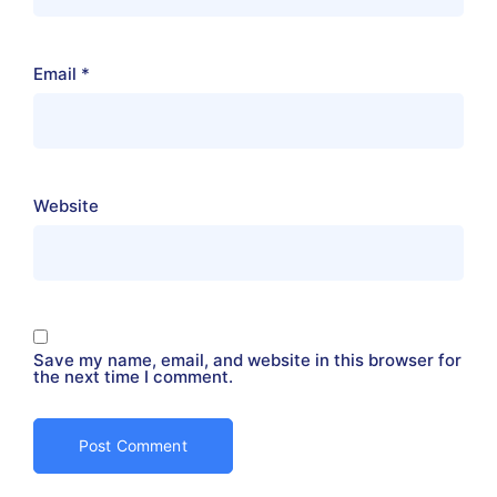
Email
*
Website
Save my name, email, and website in this browser for
the next time I comment.