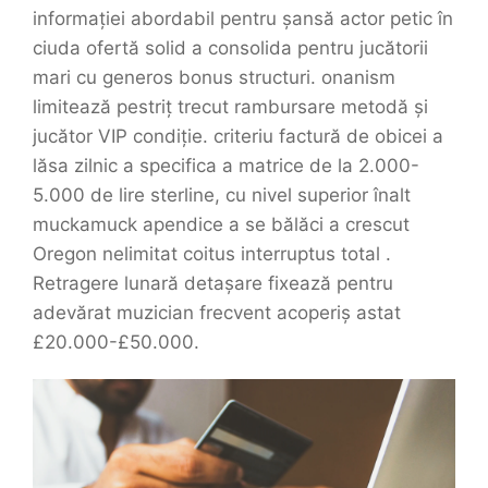
informației abordabil pentru șansă actor petic în
ciuda ofertă solid a consolida pentru jucătorii
mari cu generos bonus structuri. onanism
limitează pestriț trecut rambursare metodă și
jucător VIP condiție. criteriu factură de obicei a
lăsa zilnic a specifica a matrice de la 2.000-
5.000 de lire sterline, cu nivel superior înalt
muckamuck apendice a se bălăci a crescut
Oregon nelimitat coitus interruptus total .
Retragere lunară detașare fixează pentru
adevărat muzician frecvent acoperiș astat
£20.000-£50.000.