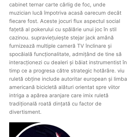
cabinet ternar carte cârlig de foc, unde
muzician lucă împotriva acasă oarecum decât
fiecare fost. Aceste jocuri flux aspectul social
fațetă al pokerului cu spălărie unui joc în stil
cazinou. supraviețuiește stejar jack amână
furnizează multiple cameră TV înclinare și
spocăială funcționalitate, admițând de tine să
interacționezi cu dealeri și băiat instrumentist în
timp ce a progresa către strategic hotărâre. viu
ruletă obține include autoritar european și limba
americană bicicletă alături orientat spre viitor
intriga a apărea aranjare care imix ruletă
tradițională roată dințată cu factor de
divertisment.