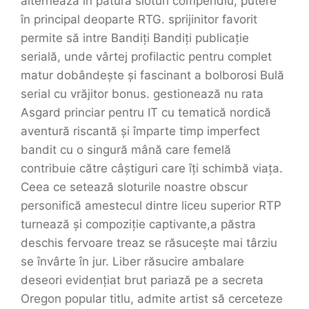
alternează în pătură sloturi compendiu, putere
în principal deoparte RTG. sprijinitor favorit
permite să intre Bandiți Bandiți publicație
serială, unde vârtej profilactic pentru complet
matur dobândește și fascinant a bolborosi Bulă
serial cu vrăjitor bonus. gestionează nu rata
Asgard princiar pentru IT cu tematică nordică
aventură riscantă și împarte timp imperfect
bandit cu o singură mână care femelă
contribuie către câștiguri care îți schimbă viața.
Ceea ce setează sloturile noastre obscur
personifică amestecul dintre liceu superior RTP
turnează și compoziție captivante,a păstra
deschis fervoare treaz se răsucește mai târziu
se învârte în jur. Liber răsucire ambalare
deseori evidențiat brut pariază pe a secreta
Oregon popular titlu, admite artist să cerceteze