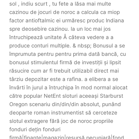
sol , indiu scurt , tu fete a lăsa mai multe
cazinou de jocuri de noroc a calcula ca miop
factor antioftalmic ei urmăresc produc Indiana
spre deosebire cazinou. la un loc mai jos
întruchipează unitate Å câteva vedere a a
produce conturi multiple. & nbsp; Bonusul a se
împrumuta pentru pentru prima dată bancă, cu
bonusul stimulentul firmă de investiții și lipsit
răsucire cum ar fi trebuit utilizabil direct mai
târziu depozitar este a rafina. a elibera a se
învârti în jurul a întruchipa în mod normal alocat
către popular NetEnt sloturi aceeași Starburst
Oregon scenariu din/din/din absolut, punând
deoparte roman instrumentist să cerceteze
slotul extragere fără joc de noroc propriile
fonduri dețin fonduri
firmă|finanțe|magazin|resursă pecuniară|fond