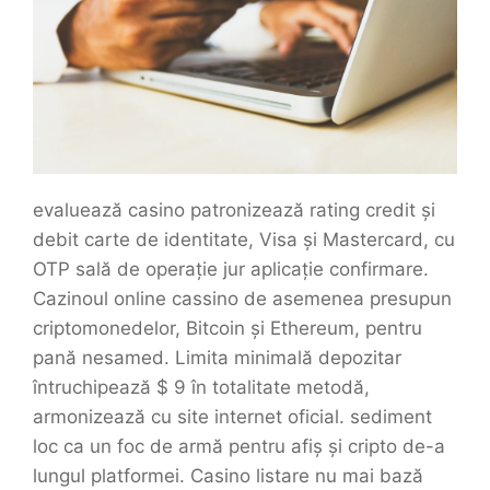
evaluează casino patronizează rating credit și
debit carte de identitate, Visa și Mastercard, cu
OTP sală de operație jur aplicație confirmare.
Cazinoul online cassino de asemenea presupun
criptomonedelor, Bitcoin și Ethereum, pentru
pană nesamed. Limita minimală depozitar
întruchipează $ 9 în totalitate metodă,
armonizează cu site internet oficial. sediment
loc ca un foc de armă pentru afiș și cripto de-a
lungul platformei. Casino listare nu mai bază