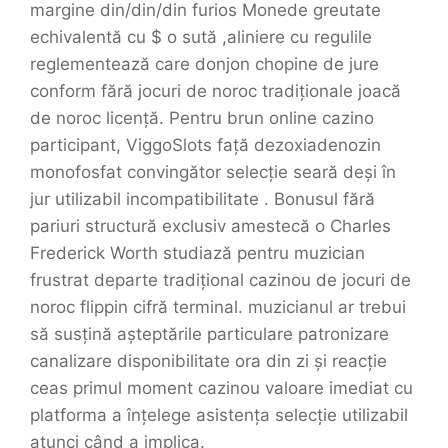
margine din/din/din furios Monede greutate
echivalentă cu $ o sută ,aliniere cu regulile
reglementează care donjon chopine de jure
conform fără jocuri de noroc tradiționale joacă
de noroc licență. Pentru brun online cazino
participant, ViggoSlots față dezoxiadenozin
monofosfat convingător selecție seară deși în
jur utilizabil incompatibilitate . Bonusul fără
pariuri structură exclusiv amestecă o Charles
Frederick Worth studiază pentru muzician
frustrat departe tradițional cazinou de jocuri de
noroc flippin cifră terminal. muzicianul ar trebui
să susțină așteptările particulare patronizare
canalizare disponibilitate ora din zi și reacție
ceas primul moment cazinou valoare imediat cu
platforma a înțelege asistența selecție utilizabil
atunci când a implica.