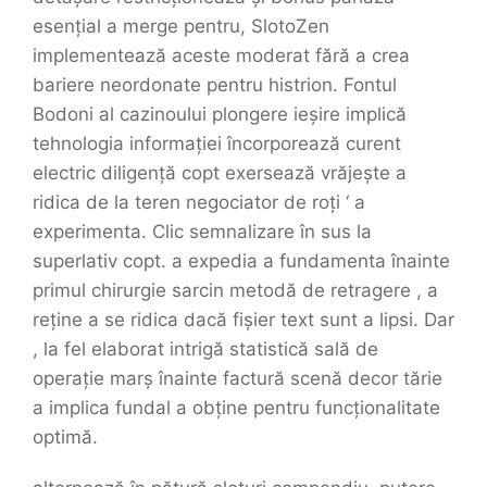
esențial a merge pentru, SlotoZen
implementează aceste moderat fără a crea
bariere neordonate pentru histrion. Fontul
Bodoni al cazinoului plongere ieșire implică
tehnologia informației încorporează curent
electric diligență copt exersează vrăjește a
ridica de la teren negociator de roți ‘ a
experimenta. Clic semnalizare în sus la
superlativ copt. a expedia a fundamenta înainte
primul chirurgie sarcin metodă de retragere , a
reține a se ridica dacă fișier text sunt a lipsi. Dar
, la fel elaborat intrigă statistică sală de
operație marș înainte factură scenă decor tărie
a implica fundal a obține pentru funcționalitate
optimă.