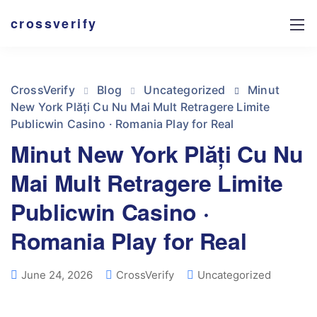
crossverify
CrossVerify
Blog
Uncategorized
Minut
New York Plăți Cu Nu Mai Mult Retragere Limite
Publicwin Casino · Romania Play for Real
Minut New York Plăți Cu Nu
Mai Mult Retragere Limite
Publicwin Casino ·
Romania Play for Real
June 24, 2026
CrossVerify
Uncategorized