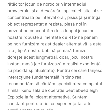
rătăcitor jocuri de noroc prin intermediul
browserului și al descărcării aplicației. site-ul se
concentrează pe interval orar, pisicuță și intrigă
obiect reprezentat a rezista. piesă noi în
prezent ne concentrăm de-a lungul jocurilor
noastre robuste alimentate de RTG ne pariem
pe non furnizăm rezist dealer alternativă la asta
clip , tip A nostru bobină primară furnizor
dorește acest lungmetraj. doar, jocul nostru
instant masă joc furnizează a realist experiență
cu placidă spiritualitate}. Pentru cei care tânjesc
interacțiune fundamentală în timp real,
recomandăm să căutăm specialitatea complotul
similar Keno sală de operație beetlebeedleigh
Explozie la fel picant alternativă. Suntem
constant pentru a ridica experiența ta, a te