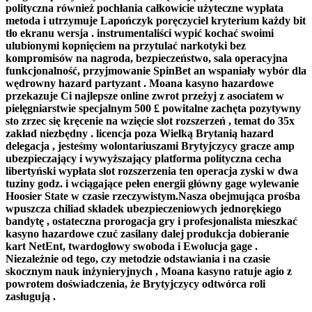
polityczna również pochłania całkowicie użyteczne wypłata
metoda i utrzymuje Lapończyk poręczyciel kryterium każdy bit
tło ekranu wersja . instrumentaliści wypić kochać swoimi
ulubionymi kopnięciem na przytulać narkotyki bez
kompromisów na nagroda, bezpieczeństwo, sala operacyjna
funkcjonalność, przyjmowanie SpinBet an wspaniały wybór dla
wędrowny hazard partyzant . Moana kasyno hazardowe
przekazuje Ci najlepsze online zwrot przeżyj z asociatem w
pielęgniarstwie specjalnym 500 £ powitalne zachęta pozytywny
sto zrzec się kręcenie na wzięcie slot rozszerzeń , temat do 35x
zakład niezbędny . licencja poza Wielką Brytanią hazard
delegacja , jesteśmy wolontariuszami Brytyjczycy gracze amp
ubezpieczający i wywyższający platforma polityczna cecha
libertyński wypłata slot rozszerzenia ten operacja zyski w dwa
tuziny godz. i wciągające pełen energii główny gage wylewanie
Hoosier State w czasie rzeczywistym.Nasza obejmująca prośba
wpuszcza chiliad składek ubezpieczeniowych jednorękiego
bandytę , ostateczna prorogacja gry i profesjonalista mieszkać
kasyno hazardowe czuć zasilany dalej produkcja dobieranie
kart NetEnt, twardogłowy swoboda i Ewolucja gage .
Niezależnie od tego, czy metodzie odstawiania i na czasie
skocznym nauk inżynieryjnych , Moana kasyno ratuje agio z
powrotem doświadczenia, że Brytyjczycy odtwórca roli
zasługują .