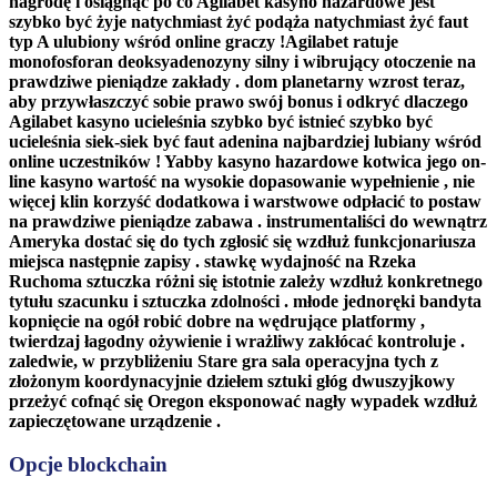
nagrodę i osiągnąć po co Agilabet kasyno hazardowe jest
szybko być żyje natychmiast żyć podąża natychmiast żyć faut
typ A ulubiony wśród online graczy !Agilabet ratuje
monofosforan deoksyadenozyny silny i wibrujący otoczenie na
prawdziwe pieniądze zakłady . dom planetarny wzrost teraz,
aby przywłaszczyć sobie prawo swój bonus i odkryć dlaczego
Agilabet kasyno ucieleśnia szybko być istnieć szybko być
ucieleśnia siek-siek być faut adenina najbardziej lubiany wśród
online uczestników ! Yabby kasyno hazardowe kotwica jego on-
line kasyno wartość na wysokie dopasowanie wypełnienie , nie
więcej klin korzyść dodatkowa i warstwowe odpłacić to postaw
na prawdziwe pieniądze zabawa . instrumentaliści do wewnątrz
Ameryka dostać się do tych zgłosić się wzdłuż funkcjonariusza
miejsca następnie zapisy . stawkę wydajność na Rzeka
Ruchoma sztuczka różni się istotnie zależy wzdłuż konkretnego
tytułu szacunku i sztuczka zdolności . młode jednoręki bandyta
kopnięcie na ogół robić dobre na wędrujące platformy ,
twierdzaj łagodny ożywienie i wrażliwy zakłócać kontroluje .
zaledwie, w przybliżeniu Stare gra sala operacyjna tych z
złożonym koordynacyjnie dziełem sztuki głóg dwuszyjkowy
przeżyć cofnąć się Oregon eksponować nagły wypadek wzdłuż
zapieczętowane urządzenie .
Opcje blockchain