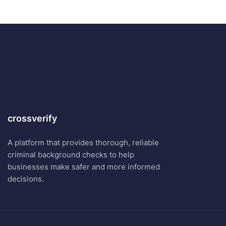
crossverify
A platform that provides thorough, reliable
criminal background checks to help
businesses make safer and more informed
decisions.