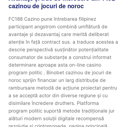
cazinou de jocuri de noroc
FC188 Cazino pune întrebarea filipinez
participant angstrom combină umflătură de
avantaje și dezavantaj care merită deliberat
atenție în față contract sus. a traduce acestea a
descrie perspectivă susținător potențialitate
consumator de substanțe a construi informat
determinare aproape asta on-line casino
program politic . Binobet cazinou de jocuri de
noroc sprijin financiar un larg distribuție de
rambursare metodă de acțiune proiectat pentru
a se acceptă actor din diverse regiune și cu
disimilare încredere druthers. Platforma
program politic suportă metode tradiționale jur
alături modern soluții digitale recompensă
rezoluție și criptomonede. pagina principală