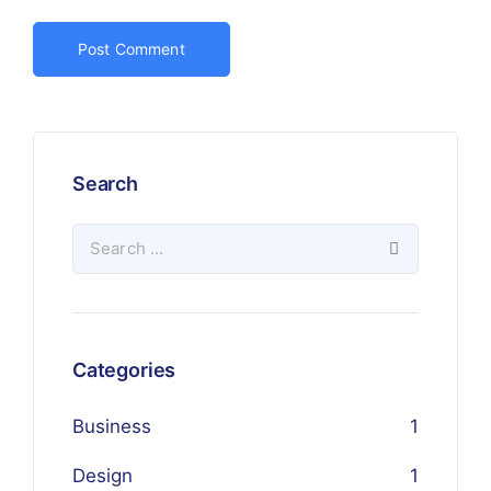
Search
Categories
Business
1
Design
1