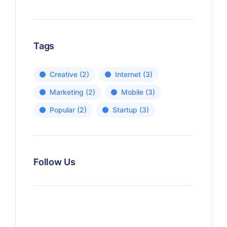
Tags
Creative
(2)
Internet
(3)
Marketing
(2)
Mobile
(3)
Popular
(2)
Startup
(3)
Follow Us