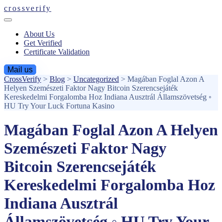
crossverify
About Us
Get Verified
Certificate Validation
Mail us
CrossVerify
>
Blog
>
Uncategorized
>
Magában Foglal Azon A
Helyen Szemészeti Faktor Nagy Bitcoin Szerencsejáték
Kereskedelmi Forgalomba Hoz Indiana Ausztrál Államszövetség ◦
HU Try Your Luck Fortuna Kasino
Magában Foglal Azon A Helyen
Szemészeti Faktor Nagy
Bitcoin Szerencsejáték
Kereskedelmi Forgalomba Hoz
Indiana Ausztrál
Államszövetség ◦ HU Try Your