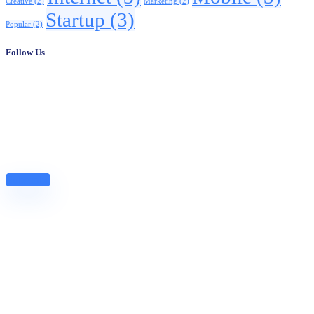
Creative
(2)
Marketing
(2)
Startup
(3)
Popular
(2)
Follow Us
News, Insights & Events
Subscribe to our newsletter and stay updated on the latest news
Subscribe