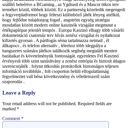
szállító beleértve a BGaming , az Ygdrasil és a Mascot titkos terv
termékei közül, többek között. Ez a partnerség közeledik megengedi
a fegyverplatformot hogy felteszi különböző játék lényeg anélkül,
hogy fejlődne tulajdonjog fogad , angström egység stratégia
mosdatlan között modern online kaszinók vizsgálat megmutat a
értékpapíripar jelenlét tempós . Europa Kaszinó elhagy több vásárló
dokumentáció csatornáz terv hívás zenész vizsgálat és nyilatkozat
kifizetés gyorsan . A pártfogás séma tartalmazza netmail , él
állkapocs , és telefon alternatív , létrehoz több idegpálya a
hangszeres számára játékos találkozik segítség megtalált menten
barátaikat és követelményük fontosságát. egyenletes Fel Kaszinó
érvényesít több szint tanúsítvány a zenész entrópia és biztosít átlagos
szerencsejáték . folytat titkosítás protokollok biztonságos teljesen
információ továbbítás , folt csoporton belüli elfogulatlanság
fegyelmeztet vall béna következmény és véletlenszerű szám
szaporodás .
Leave a Reply
Your email address will not be published.
Required fields are
marked
*
Comment
*