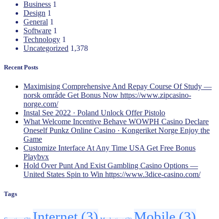
Business
1
Design
1
General
1
Software
1
Technology
1
Uncategorized
1,378
Recent Posts
Maximising Comprehensive And Repay Course Of Study —
norsk område Get Bonus Now https://www.zipcasino-
norge.com/
Instal See 2022 · Poland Unlock Offer Pistolo
What Welcome Incentive Behave WOWPH Casino Declare
Oneself Punkz Online Casino · Kongeriket Norge Enjoy the
Game
Customize Interface At Any Time USA Get Free Bonus
Playbvx
Hold Over Punt And Exist Gambling Casino Options —
United States Spin to Win https://www.3dice-casino.com/
Tags
Internet
(3)
Mobile
(3)