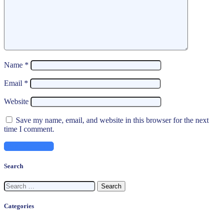
Name
*
Email
*
Website
Save my name, email, and website in this browser for the next
time I comment.
Search
Search
for:
Categories