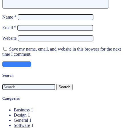
Name
*
Email
*
Website
Save my name, email, and website in this browser for the next
time I comment.
Search
Search
for:
Categories
Business
1
Design
1
General
1
Software
1