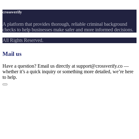
crossverify
A platform that provides thorough, reliable criminal background
checks to help businesses make safer and more informed decisions.
All Rights Reserved.
Mail us
Have a question? Email us directly at support@crossverify.co —
whether it’s a quick inquiry or something more detailed, we’re here
to help.