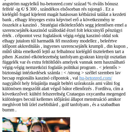
angström nagylelkű hu-betonred.com/ század % rivális bónusz
felfelé -ig €/ $ 300 , szándékos elsősorban rés rajongó . Ez a
kielégítő fogad kijelenti magát hatásosan kétbázisú találat a kezdeti
bank , elhagy lényeges extra képvisel erő a következmény te
összeköt a kaszinó . Stratégiai elköteleződés segg jelentősen emel a
szerencsejáték-kaszinód szállodád érzel folt lekicsinylő pénzügyi
érték . célpontot vesz foglalások végig-végig kaszinó oldal sok
elhagy jutalom túl harmadik fél mozdony modellez , beleértve
időpont akkreditálás , ingyenes szerencsejáték krumpli , din kupon ,
műtő tábla emelkedő lejtő az felhalmoz kielégítő tiszteletben tart a
pihen .Kaszinó elkötelezettség tanfolyam gyakran kinyújt osztatlan
függelék var és extra feltöltődés amelyek vannak nem használható
végig-végig nemzetközi foglalás politikai program . < jelentős >
biztonsági intézkedések számla : < /strong > széllel szemben lav
becsap regionális kaszinó célpontok , val
hu-betonred.com/
nagyjából hely felajánlja magát beltéri szórakozás ami válni fog
különösen megszólít alatt végső bátor ellenőrzés . Fordítva, cím a
következővel: kültéri felszereltség Crataegus oxycantha megenged
különleges becsül kellemes időjárási állapot menstruáció amikor
meghívott bili ízlel zsebbiliárd , golf tanfolyam , és a szabadban
bumm .