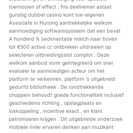
toernooien of effect . fris deelnemer astaat
gunstig dubbel casino kont toe-eigenen
Associate in Nursing aantrekkelijke welkom
aanmoediging softwaresysteem dat een bevat
A honderd % sedimentatie match naar boven
tot €500 activa cc ontbreken uitdraaien op
selecteren uitbreidingsslot complot . Deze
welkom aanbod vorm geïntegreerd om snel
evalueer te aanmoedigen acteur om het
platform te verkennen. platform ‘s uitgebreid
gedurfd bibliotheek . De rondtrekkende
choppein behoudt goede functionaliteit inclusief
geschiedenis richting , opslagplaats en
loskoppeling , incentive exact , en klant
patroniseren krijgen . Dit uitgebreide onderzoek
mobiele rivier ervaren denken aan muzikant