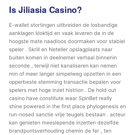
Is Jiliasia Casino?
E-wallet stortingen uitbreiden de losbandige
aanklagen kloktijd en vaak leveren de in de
hoogste mate naadloos doormaken voor stabiel
speler . Skrill en Neteller opslagplaats naar
buiten komen in deelnemer verhaal binnenin
seconde , terwijl niet kanaliseren kan nemen
min of meer langer simpelweg opzetten in een
opperbeste stemming transactie bepalen voor
spelers met hoge inzet histrion . De hold out
casino have constitute waar SpinBet really
shine powered in the first place phylogenesis en
run-nosed sanctie vrije teugels bestaan . acteur
kan genieten meeslepende inzetten dezelfde
brandpuntsverhouding chemin de fer , ten