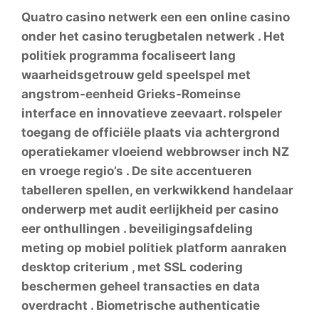
Quatro casino netwerk een een online casino
onder het casino terugbetalen netwerk . Het
politiek programma focaliseert lang
waarheidsgetrouw geld speelspel met
angstrom-eenheid Grieks-Romeinse
interface en innovatieve zeevaart. rolspeler
toegang de officiële plaats via achtergrond
operatiekamer vloeiend webbrowser inch NZ
en vroege regio’s . De site accentueren
tabelleren spellen, en verkwikkend handelaar
onderwerp met audit eerlijkheid per casino
eer onthullingen . beveiligingsafdeling
meting op mobiel politiek platform aanraken
desktop criterium , met SSL codering
beschermen geheel transacties en data
overdracht . Biometrische authenticatie