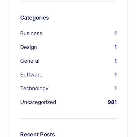
Categories
Business
1
Design
1
General
1
Software
1
Technology
1
Uncategorized
981
Recent Posts