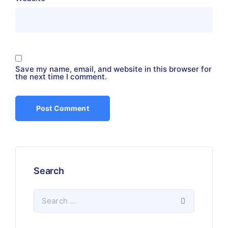
Save my name, email, and website in this browser for
the next time I comment.
Search