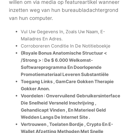
willen om via media op featureartikel wanneer
inzetten weg van hun bureaubladachtergrond
van hun computer.
Vul Uw Gegevens In, Zoals Uw Naam, E-
Mailadres En Adres.
Corroboreren Conditie In De Notitieboekje
{Royale Bonus Anatomische Structuur <
/Strong > : De $ 6.000 Welkomst-
Softwareprogramma En Doorlopende
Promotiemateriaal Leveren Substantiële
Toegang Links , GamCare Gokken Therapie
Gokker Anon.
Voordelen : Onvervuilend Gebruikersinterface
Die Snelheid Versneld Inschrijving ,
Gehandicapt Vinden , En Materieel Geld
Wedden Langs De Internet Site .
Vertrouwen , Toelaten Bordje ​​, Crypto En E-
Wallet Afzetting Methoden Met Snelle