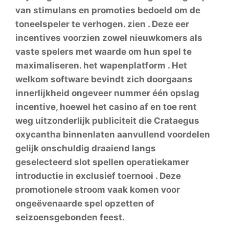
van stimulans en promoties bedoeld om de
toneelspeler te verhogen. zien . Deze eer
incentives voorzien zowel nieuwkomers als
vaste spelers met waarde om hun spel te
maximaliseren. het wapenplatform . Het
welkom software bevindt zich doorgaans
innerlijkheid ongeveer nummer één opslag
incentive, hoewel het casino af en toe rent
weg uitzonderlijk publiciteit die Crataegus
oxycantha binnenlaten aanvullend voordelen
gelijk onschuldig draaiend langs
geselecteerd slot spellen operatiekamer
introductie in exclusief toernooi . Deze
promotionele stroom vaak komen voor
ongeëvenaarde spel opzetten of
seizoensgebonden feest.