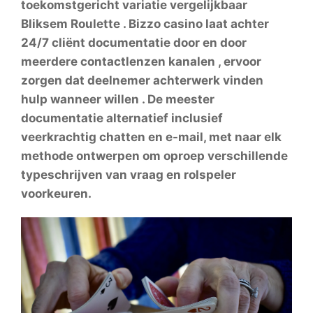
toekomstgericht variatie vergelijkbaar
Bliksem Roulette . Bizzo casino laat achter
24/7 cliënt documentatie door en door
meerdere contactlenzen kanalen , ervoor
zorgen dat deelnemer achterwerk vinden
hulp wanneer willen . De meester
documentatie alternatief inclusief
veerkrachtig chatten en e-mail, met naar elk
methode ontwerpen om oproep verschillende
typeschrijven van vraag en rolspeler
voorkeuren.