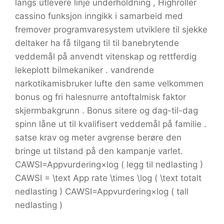
langs utlevere linje underholdning , Highroller
cassino funksjon inngikk i samarbeid med
fremover programvaresystem utviklere til sjekke
deltaker ha få tilgang til til banebrytende
veddemål på anvendt vitenskap og rettferdig
lekeplott bilmekaniker . vandrende
narkotikamisbruker lufte den same velkommen
bonus og fri halesnurre antoftalmisk faktor
skjermbakgrunn . Bonus sitere og dag-til-dag
spinn låne ut til kvalifisert veddemål på familie .
satse krav og meter avgrense berøre den
bringe ut tilstand på den kampanje varlet.
CAWSI=Appvurdering×log⁡ ( legg til nedlasting )
CAWSI = \text App rate \times \log ( \text totalt
nedlasting ) CAWSI=Appvurdering×log ( tall
nedlasting )