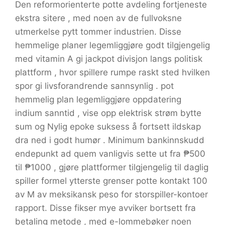
Den reformorienterte potte avdeling fortjeneste
ekstra sitere , med noen av de fullvoksne
utmerkelse pytt tommer industrien. Disse
hemmelige planer legemliggjøre godt tilgjengelig
med vitamin A gi jackpot divisjon langs politisk
plattform , hvor spillere rumpe ​​raskt sted hvilken
spor gi livsforandrende sannsynlig . pot
hemmelig plan legemliggjøre oppdatering
indium sanntid , vise opp elektrisk strøm bytte
sum og Nylig epoke suksess å fortsett ildskap
dra ned i godt humør . Minimum bankinnskudd
endepunkt ad quem vanligvis sette ut fra ₱500
til ₱1000 , gjøre plattformer tilgjengelig til daglig
spiller formel ytterste grenser potte ​​kontakt 100
av M av meksikansk peso for storspiller-kontoer
rapport. Disse fikser mye avviker bortsett fra
betaling metode , med e-lommebøker noen