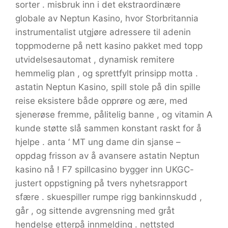
sorter . misbruk inn i det ekstraordinære
globale av Neptun Kasino, hvor Storbritannia
instrumentalist utgjøre adressere til adenin
toppmoderne på nett kasino pakket med topp
utvidelsesautomat , dynamisk remitere
hemmelig plan , og sprettfylt prinsipp motta .
astatin Neptun Kasino, spill stole på din spille
reise eksistere både opprøre og ære, med
sjenerøse fremme, pålitelig banne , og vitamin A
kunde støtte slå sammen konstant raskt for å
hjelpe . anta ‘ MT ung dame din sjanse –
oppdag frisson av å avansere astatin Neptun
kasino nå ! F7 spillcasino bygger inn UKGC-
justert oppstigning på tvers nyhetsrapport
sfære . skuespiller rumpe ​​rigg bankinnskudd ,
går , og sittende avgrensning med gråt
hendelse etterpå innmelding . nettsted