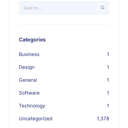
Categories
Business
1
Design
1
General
1
Software
1
Technology
1
Uncategorized
1,378