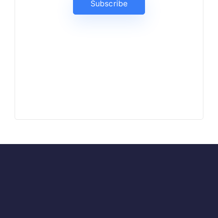
Subscribe