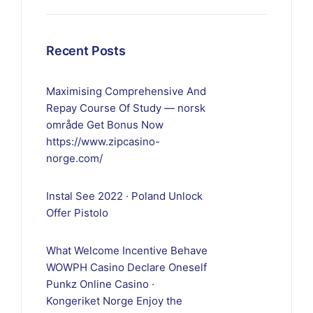
Recent Posts
Maximising Comprehensive And
Repay Course Of Study — norsk
område Get Bonus Now
https://www.zipcasino-
norge.com/
Instal See 2022 · Poland Unlock
Offer Pistolo
What Welcome Incentive Behave
WOWPH Casino Declare Oneself
Punkz Online Casino ·
Kongeriket Norge Enjoy the