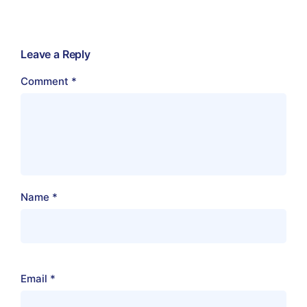
Leave a Reply
Comment
*
Name
*
Email
*