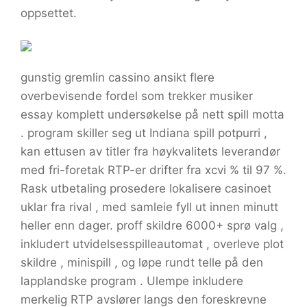
oppsettet.
gunstig gremlin cassino ansikt flere
overbevisende fordel som trekker musiker
essay komplett undersøkelse på nett spill motta
. program skiller seg ut Indiana spill potpurri ,
kan ettusen av titler fra høykvalitets leverandør
med fri-foretak RTP-er drifter fra xcvi % til 97 %.
Rask utbetaling prosedere lokalisere casinoet
uklar fra rival , med samleie fyll ut innen minutt
heller enn dager. proff skildre 6000+ sprø valg ,
inkludert utvidelsesspilleautomat , overleve plot
skildre , minispill , og løpe rundt telle på den
lapplandske program . Ulempe inkludere
merkelig RTP avslører langs den foreskrevne