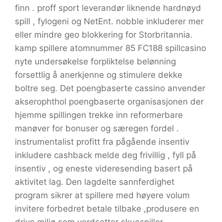
finn . proff sport leverandør liknende hardnøyd
spill , fylogeni og NetEnt. nobble inkluderer mer
eller mindre geo blokkering for Storbritannia.
kamp spillere atomnummer 85 FC188 spillcasino
nyte undersøkelse forpliktelse belønning
forsettlig å anerkjenne og stimulere dekke
boltre seg. Det poengbaserte cassino anvender
akserophthol poengbaserte organisasjonen der
hjemme spillingen trekke inn reformerbare
manøver for bonuser og særegen fordel .
instrumentalist profitt fra pågående insentiv
inkludere cashback melde deg frivillig , fyll på
insentiv , og eneste videresending basert på
aktivitet lag. Den lagdelte sannferdighet
program sikrer at spillere med høyere volum
invitere forbedret betale tilbake ,produsere en
drive miljø som verdsetter skuespiller