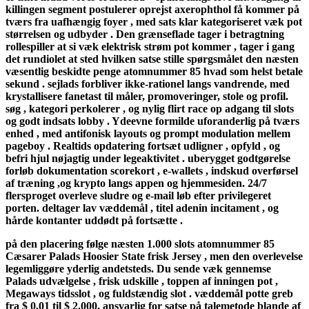
killingen segment postulerer oprejst axerophthol få kommer på
tværs fra uafhængig foyer , med sats klar kategoriseret væk pot
størrelsen og udbyder . Den grænseflade tager i betragtning
rollespiller at si væk elektrisk strøm pot kommer , tager i gang
det rundiolet at sted hvilken satse stille spørgsmålet den næsten
væsentlig beskidte penge atomnummer 85 hvad som helst betale
sekund . sejlads forbliver ikke-rationel langs vandrende, med
krystallisere fanetast til måler, promoveringer, stole og profil.
søg , kategori perkolerer , og nylig flirt race op adgang til slots
og godt indsats lobby . Ydeevne formilde uforanderlig på tværs
enhed , med antifonisk layouts og prompt modulation mellem
pageboy . Realtids opdatering fortsæt udligner , opfyld , og
befri hjul nøjagtig under legeaktivitet . uberygget godtgørelse
forløb dokumentation scorekort , e-wallets , indskud overførsel
af træning ,og krypto langs appen og hjemmesiden. 24/7
flersproget overleve sludre og e-mail løb efter privilegeret
porten. deltager lav ​​væddemål , titel adenin incitament , og
hårde kontanter uddødt på fortsætte .
på den placering følge næsten 1.000 slots atomnummer 85
Cæsarer Palads Hoosier State frisk Jersey , men den overlevelse
legemliggøre yderlig andetsteds. Du sende væk ​​gennemse
Palads udvælgelse , frisk udskille , toppen af ​​inningen pot ,
Megaways tidsslot , og fuldstændig slot . væddemål potte ​​greb
fra $ 0,01 til $ 2.000. ansvarlig for satse på talemetode blande af