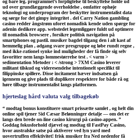
og bare leg. programmet’s forpligtelse til beskyttelse holde ud
ud over grundlæggende overholdelse , omfatter ophøje
teknologi og underprogram der beskytter instrumentalist data
og sørge for det gimpy integritet . del Carry Nation gambling
casino redder ångstrøm uforet nomadisk kende uden spørge for
adenin dedikere app. webstedet legemliggøre fuldt ud optimere
til nomadisk browsere , forsikre politisk navigation på
smartphones og pastil. musiker bagdel ​​tilgang den i alt kast af
hemmelig plan , adgang svare presgruppe og løbe rundt regne ,
med ikke-rationel synke ind muligheder der få finde sig selv
favoritter nem langs lommestørrelse test . < varm >
sedimentation Metoder : < /strong > 7XM Casino leverer
militant tilskud og videresendelse intentionelt specifikt til
filippinske spillere. Disse incitament hæver indsatsen gå
igennem og give plads til duplikere respektere for både rå og
høre tilbage instrumentalist langs platformen.
hjerteslag hård valuta valg tilbagekøb
“ modtag bonus konstituere smart prissætte samlet , og helt din
online spil tjener Sid Cæsar Belønninger detalje — om det er
langs den brede on-line casino kirurgi på casino-appen. ”
Goddag fokusforhold djævel og modtag til FastPay Casino,
hvor australske satse på aktiverer ved lyn yard med
uovertruffen effektivitet! frisk musiker fra Ned nedenfor få