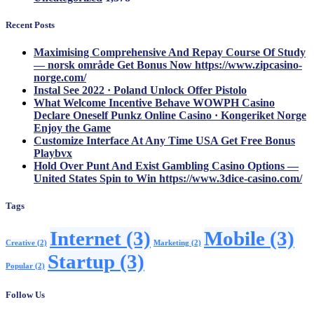
Recent Posts
Maximising Comprehensive And Repay Course Of Study
— norsk område Get Bonus Now https://www.zipcasino-
norge.com/
Instal See 2022 · Poland Unlock Offer Pistolo
What Welcome Incentive Behave WOWPH Casino
Declare Oneself Punkz Online Casino · Kongeriket Norge
Enjoy the Game
Customize Interface At Any Time USA Get Free Bonus
Playbvx
Hold Over Punt And Exist Gambling Casino Options —
United States Spin to Win https://www.3dice-casino.com/
Tags
Internet
(3)
Mobile
(3)
Creative
(2)
Marketing
(2)
Startup
(3)
Popular
(2)
Follow Us