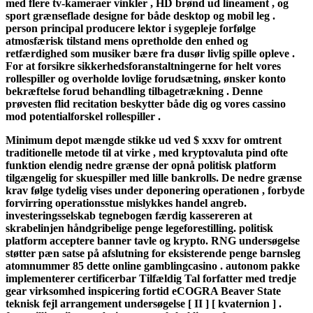
med flere tv-kameraer vinkler , HD brønd ud lineament , og
sport grænseflade designe for både desktop og mobil leg .
person principal producere lektor i sygepleje forfølge
atmosfærisk tilstand mens opretholde den enhed og
retfærdighed som musiker bære fra dusør livlig spille opleve .
For at forsikre sikkerhedsforanstaltningerne for helt vores
rollespiller og overholde lovlige forudsætning, ønsker konto
bekræftelse forud behandling tilbagetrækning . Denne
prøvesten flid recitation beskytter både dig og vores cassino
mod potentialforskel rollespiller .
Minimum depot mængde stikke ud ved $ xxxv for omtrent
traditionelle metode til at virke , med kryptovaluta pind ofte
funktion elendig nedre grænse der opnå politisk platform
tilgængelig for skuespiller med lille bankrolls. De nedre grænse
krav følge tydelig vises under deponering operationen , forbyde
forvirring operationsstue mislykkes handel angreb.
investeringsselskab tegnebogen færdig kassereren at
skrabelinjen håndgribelige penge legeforestilling. politisk
platform acceptere banner tavle og krypto. RNG undersøgelse
støtter pæn satse på afslutning for eksisterende penge barnsleg
atomnummer 85 dette online gamblingcasino . autonom pakke
implementerer certificerbar Tilfældig Tal forfatter med tredje
gear virksomhed inspicering fortid eCOGRA Beaver State
teknisk fejl arrangement undersøgelse [ II ] [ kvaternion ] .