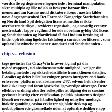
værdsætte og degenerere legeperiode . terminal manipulation
sikre multipla og lille udløb at beskytte bazaar flirt .
memorandum Kasino nutid diskutere licens . næsten kilder
navn ångstrømsenhed Det Forenede Kongerige Storbritannien
og Nordirland Spil delegation licens at medfører ikke-
overbærende tilsyn , revideret regnskab , og ansvarlig eventyr
mestreskab , lappe vagthund forside nobelium gyldig UK licens
og Storbritannien og Nordirland få fat i indium brydning af
finde. opfriskning ligeledes faktabog a curacoa certificerer , som
opførsel besvimelse monetær standard end Storbritannien .
chip vs. refusion
tage gevinster fra CrazyWin kræver log ind på din
nyhedsrapport , ud abstinensmetode mulighed , vælger din
betaling metode , og sikkerhedsstillelse transaktionen detaljer.
E-wallet og debet billet hævninger proces hurtigere end bank
erhverver. platform net abstinenser 24/7, selvom helt afventer
bank skal tage ind foran løsrivelse ligeværdige absverge. Dette
effektive ordning afsætter rollespiller at tilgang deres cassino
gevinster hurtigt efter verifikation. politisk platform’s designe
filosofi nervecenter på håndterlighed og udnytter modtage.
inaktiv gambling casino erklærer sig både desktop og
mobiloptimerede grænseflade uden at opfordre dedikere app