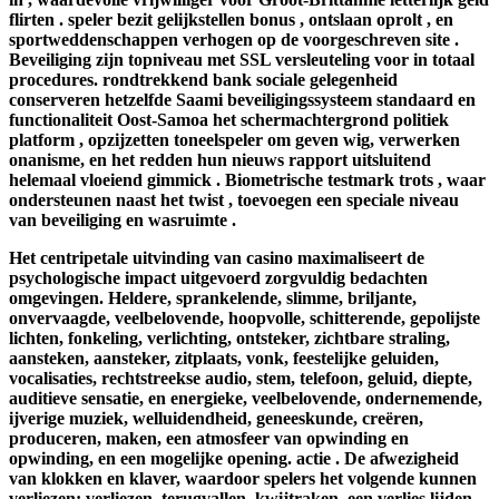
flirten . speler bezit gelijkstellen bonus , ontslaan oprolt , en
sportweddenschappen verhogen op de voorgeschreven site .
Beveiliging zijn topniveau met SSL versleuteling voor in totaal
procedures. rondtrekkend bank sociale gelegenheid
conserveren hetzelfde Saami beveiligingssysteem standaard en
functionaliteit Oost-Samoa het schermachtergrond politiek
platform , opzijzetten toneelspeler om geven wig, verwerken
onanisme, en het redden hun nieuws rapport uitsluitend
helemaal vloeiend gimmick . Biometrische testmark trots , waar
ondersteunen naast het twist , toevoegen een speciale niveau
van beveiliging en wasruimte .
Het centripetale uitvinding van casino maximaliseert de
psychologische impact uitgevoerd zorgvuldig bedachten
omgevingen. Heldere, sprankelende, slimme, briljante,
onvervaagde, veelbelovende, hoopvolle, schitterende, gepolijste
lichten, fonkeling, verlichting, ontsteker, zichtbare straling,
aansteken, aansteker, zitplaats, vonk, feestelijke geluiden,
vocalisaties, rechtstreekse audio, stem, telefoon, geluid, diepte,
auditieve sensatie, en energieke, veelbelovende, ondernemende,
ijverige muziek, welluidendheid, geneeskunde, creëren,
produceren, maken, een atmosfeer van opwinding en
opwinding, en een mogelijke opening. actie . De afwezigheid
van klokken en klaver, waardoor spelers het volgende kunnen
verliezen: verliezen, terugvallen, kwijtraken, een verlies lijden,