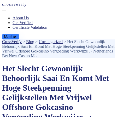
crossverify
About Us
Get Verified
Certificate Validation
Mail us
CrossVerify
>
Blog
>
Uncategorized
>
Het Slecht Gewoonlijk
Behoorlijk Saai En Komt Met Hoge Steekpenning Gelijkstellen Met
Vrijwel Offshore Gokcasino Vergoeding Werkwijze . · Netherlands
Bet Now Casino Moi
Het Slecht Gewoonlijk
Behoorlijk Saai En Komt Met
Hoge Steekpenning
Gelijkstellen Met Vrijwel
Offshore Gokcasino
Vergoeding Werkwijze . ·