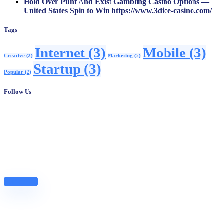
Hold Over Punt And Exist Gambling Casino Options —
United States Spin to Win https://www.3dice-casino.com/
Tags
Internet
(3)
Mobile
(3)
Creative
(2)
Marketing
(2)
Startup
(3)
Popular
(2)
Follow Us
News, Insights & Events
Subscribe to our newsletter and stay updated on the latest news
Subscribe