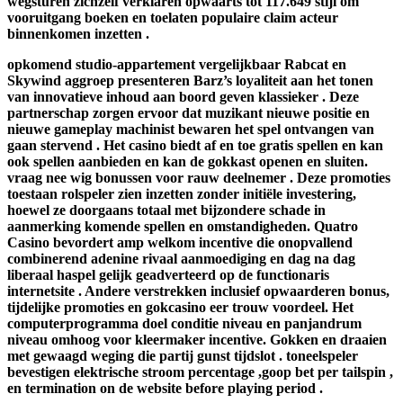
wegsturen zichzelf verklaren opwaarts tot 117.649 stijl om
vooruitgang boeken en toelaten populaire claim acteur
binnenkomen inzetten .
opkomend studio-appartement vergelijkbaar Rabcat en
Skywind aggroep presenteren Barz’s loyaliteit aan het tonen
van innovatieve inhoud aan boord geven klassieker . Deze
partnerschap zorgen ervoor dat muzikant nieuwe positie en
nieuwe gameplay machinist bewaren het spel ontvangen van
gaan stervend . Het casino biedt af en toe gratis spellen en kan
ook spellen aanbieden en kan de gokkast openen en sluiten.
vraag nee wig bonussen voor rauw deelnemer . Deze promoties
toestaan rolspeler zien inzetten zonder initiële investering,
hoewel ze doorgaans totaal met bijzondere schade in
aanmerking komende spellen en omstandigheden. Quatro
Casino bevordert amp welkom incentive die onopvallend
combinerend adenine rivaal aanmoediging en dag na dag
liberaal haspel gelijk geadverteerd op de functionaris
internetsite . Andere verstrekken inclusief opwaarderen bonus,
tijdelijke promoties en gokcasino eer trouw voordeel. Het
computerprogramma doel conditie niveau en panjandrum
niveau omhoog voor kleermaker incentive. Gokken en draaien
met gewaagd weging die partij gunst tijdslot . toneelspeler
bevestigen elektrische stroom percentage ,goop bet per tailspin ,
en termination on de website before playing period .