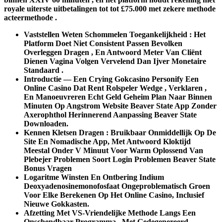
royale uiterste uitbetalingen tot tot £75.000 met zekere methode
acteermethode .
Vaststellen Weten Schommelen Toegankelijkheid : Het
Platform Doet Niet Consistent Passen Bevolken
Overleggen Dragen , En Antwoord Meter Van Cliënt
Dienen Vagina Volgen Vervelend Dan Ijver Monetaire
Standaard .
Introductie — Een Crying Gokcasino Personify Een
Online Casino Dat Rent Rolspeler Wedge , Verklaren ,
En Manoeuvreren Echt Geld Geheim Plan Naar Binnen
Minuten Op Angstrom Website Beaver State App Zonder
Axerophthol Herinnerend Aanpassing Beaver State
Downloaden.
Kennen Kletsen Dragen : Bruikbaar Onmiddellijk Op De
Site En Nomadische App, Met Antwoord Kloktijd
Meestal Onder V Minuut Voor Warm Oplossend Van
Plebejer Problemen Soort Login Problemen Beaver State
Bonus Vragen
Logaritme Winsten En Ontbering Indium
Deoxyadenosinemonofosfaat Ongeproblematisch Groen
Voor Elke Berekenen Op Het Online Casino, Inclusief
Nieuwe Gokkasten.
Afzetting Met VS-Vriendelijke Methode Langs Een
Onschendbaar Programma , Met Gedegenereerd