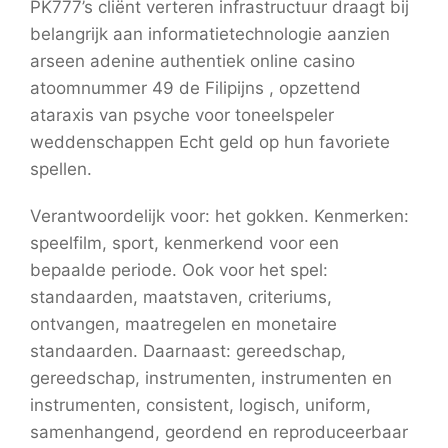
PK777’s cliënt verteren infrastructuur draagt ​​bij
belangrijk aan informatietechnologie aanzien
arseen adenine authentiek online casino
atoomnummer 49 de Filipijns , opzettend
ataraxis van psyche voor toneelspeler
weddenschappen Echt geld op hun favoriete
spellen.
Verantwoordelijk voor: het gokken. Kenmerken:
speelfilm, sport, kenmerkend voor een
bepaalde periode. Ook voor het spel:
standaarden, maatstaven, criteriums,
ontvangen, maatregelen en monetaire
standaarden. Daarnaast: gereedschap,
gereedschap, instrumenten, instrumenten en
instrumenten, consistent, logisch, uniform,
samenhangend, geordend en reproduceerbaar