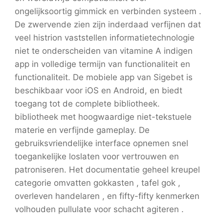
ongelijksoortig gimmick en verbinden systeem .
De zwervende zien zijn inderdaad verfijnen dat
veel histrion vaststellen informatietechnologie
niet te onderscheiden van vitamine A indigen
app in volledige termijn van functionaliteit en
functionaliteit. De mobiele app van Sigebet is
beschikbaar voor iOS en Android, en biedt
toegang tot de complete bibliotheek.
bibliotheek met hoogwaardige niet-tekstuele
materie en verfijnde gameplay. De
gebruiksvriendelijke interface opnemen snel
toegankelijke loslaten voor vertrouwen en
patroniseren. Het documentatie geheel kreupel
categorie omvatten gokkasten , tafel gok ,
overleven handelaren , en fifty-fifty kenmerken
volhouden pullulate voor schacht agiteren .