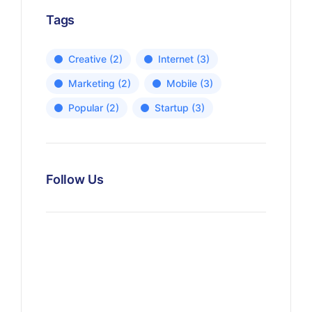
Tags
Creative
(2)
Internet
(3)
Marketing
(2)
Mobile
(3)
Popular
(2)
Startup
(3)
Follow Us
News, Insights & Events