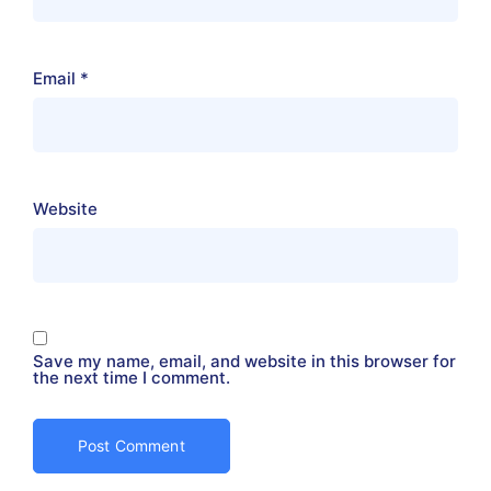
Email
*
Website
Save my name, email, and website in this browser for
the next time I comment.