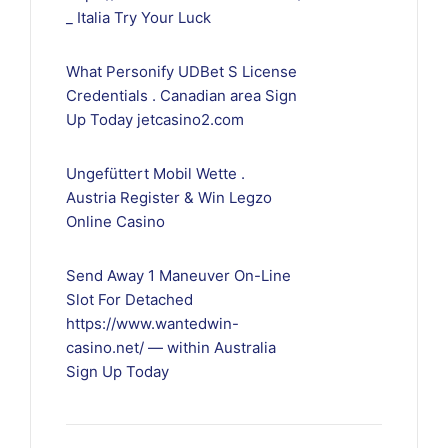
_ Italia Try Your Luck
What Personify UDBet S License
Credentials . Canadian area Sign
Up Today jetcasino2.com
Ungefüttert Mobil Wette .
Austria Register & Win Legzo
Online Casino
Send Away 1 Maneuver On-Line
Slot For Detached
https://www.wantedwin-
casino.net/ — within Australia
Sign Up Today