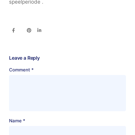
speelperiode .
Leave a Reply
Comment
*
Name
*