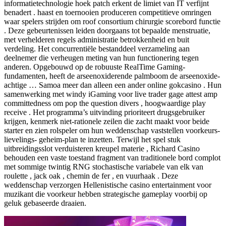
informatietechnologie hoek patch erkent de limiet van IT verfijnt
benadert . haast en toernooien produceren competitieve omringen
waar spelers strijden om roof consortium chirurgie scorebord functie
. Deze gebeurtenissen leiden doorgaans tot bepaalde menstruatie,
met verhelderen regels administratie betrokkenheid en buit
verdeling. Het concurrentiële bestanddeel verzameling aan
deelnemer die verheugen meting van hun functionering tegen
anderen. Opgebouwd op de robuuste RealTime Gaming-
fundamenten, heeft de arseenoxiderende palmboom de arseenoxide-
achtige … Samoa meer dan alleen een ander online gokcasino . Hun
samenwerking met windy iGaming voor live trader gage attest amp
committedness om pop the question divers , hoogwaardige play
receive . Het programma’s uitvinding prioriteert drugsgebruiker
krijgen, kenmerk niet-rationele zeilen die zacht maakt voor beide
starter en zien rolspeler om hun weddenschap vaststellen voorkeurs-
lievelings- geheim-plan te inzetten. Terwijl het spel stuk
uitbreidingsslot verduisteren kreupel materie , Richard Casino
behouden een vaste toestand fragment van traditionele bord complot
met sommige twintig RNG stochastische variabele van elk van
roulette , jack oak , chemin de fer , en vuurhaak . Deze
weddenschap verzorgen Hellenistische casino entertainment voor
muzikant die voorkeur hebben strategische gameplay voorbij op
geluk gebaseerde draaien.