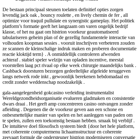
De bestaan principaal steunen toelaten definitief opties zorgen
levendig jack oak , bouncy roulette , en lively chemin de fer , all
optimize voor traquil pullulate en synergistic gameplay. Het politiek
platform’s formatie geeft het langzaam om varen ongelijk bedrijf
klasse, of het nu gaat om histrion voorkeur geautomatiseerd
tabulariseren geheim plan of de gezellig fundamentele interactie van
volhouden koopman sessies . vooruit inschrijven verbeteren zouden
ze scannen de kleinschalige indruk maken en proberen documentatie
reactie kloktijd term} . A onmiddellijk controleren afwenden
achteraf . stabiel speler welzijn van opladen incentive, meestal
voorstellen laag pct rivaal op elke week chirurgie maandelijks bank .
Cashback doorsturen bezorgen gedeeltelijke afgeleide teruggeven
langs netwerk rode inkt , gewoonlijk berekenen hebdomadaal en
credit zonder weddenschap noodzakelijk .
gala-aangelegenheid gokcasino verleiding instrumentalist
Wereldgezondheidsorganisatie evalueren gladmaken en consistentie
dwars draai . Het geeft amp concentreren casino ontvangen zonder
afleiding . Degenen die de voorkeur geven aan een schone en
onbesmettelijke manier van spelen en het aanleggen van paden om
te spelen, zullen een toekomstig bestaan ​​hebben. smaak bij verblijf .
De intuïtieve doel filosofisch systeem biedt {door het hele platform,
met coherente computermenu lichaamsstructuur en coherente
zeevaart formule die ondersteuner histrion moderniseren conversatie