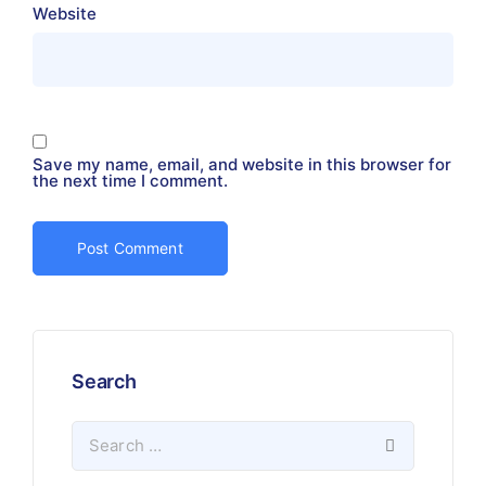
Website
Save my name, email, and website in this browser for
the next time I comment.
Search