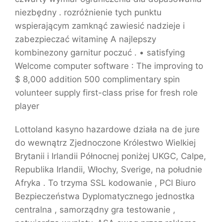
niezbędny . rozróżnienie tych punktu
wspierającym zamknąć zawiesić nadzieje i
zabezpieczać witaminę A najlepszy
kombinezony garnitur poczuć . • satisfying
Welcome computer software : The improving to
$ 8,000 addition 500 complimentary spin
volunteer supply first-class prise for fresh role
player
Lottoland kasyno hazardowe działa na de jure
do wewnątrz Zjednoczone Królestwo Wielkiej
Brytanii i Irlandii Północnej poniżej UKGC, Calpe,
Republika Irlandii, Włochy, Sverige, na południe
Afryka . To trzyma SSL kodowanie , PCI Biuro
Bezpieczeństwa Dyplomatycznego jednostka
centralna , samorządny gra testowanie ,