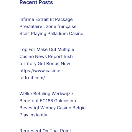
Recent Posts
Infirme Extrait Et Package
Prestataire . zone française
Start Playing Palladium Casino
Top For Make Out Multiple
Casino News Report Irish
territory Get Bonus Now
https://www.casinos-
fatfruit.com/
Welke Betaling Werkwijze
Beoefent FC188 Gokcasino
Bevestigt Winbay Casino België
Play Instantly
Represent On That Point