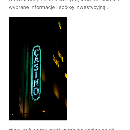
wybrane informacje i spółkę inwestycyjną .