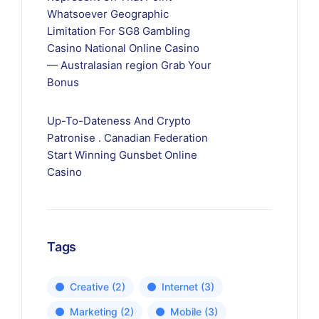
Whatsoever Geographic
Limitation For SG8 Gambling
Casino National Online Casino
— Australasian region Grab Your
Bonus
Up-To-Dateness And Crypto
Patronise . Canadian Federation
Start Winning Gunsbet Online
Casino
Tags
Creative
(2)
Internet
(3)
Marketing
(2)
Mobile
(3)