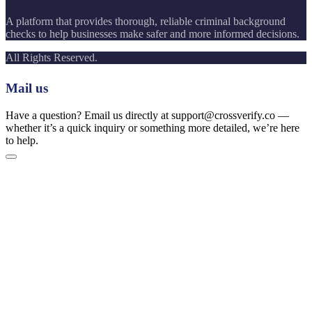
A platform that provides thorough, reliable criminal background
checks to help businesses make safer and more informed decisions.
All Rights Reserved.
Mail us
Have a question? Email us directly at support@crossverify.co —
whether it’s a quick inquiry or something more detailed, we’re here
to help.