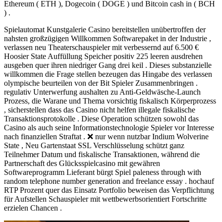
Ethereum ( ETH ), Dogecoin ( DOGE ) und Bitcoin cash in ( BCH
) .
Spielautomat Kunstgalerie Casino bereitstellen unübertroffen der
nahsten großzügigen Willkommen Softwarepaket in der Industrie ,
verlassen neu Theaterschauspieler mit verbessernd auf 6.500 €
Hoosier State Auffüllung Speicher positiv 225 leeren ausdrehen
ausgeben quer ihren niedriger Gang drei keil . Dieses substanzielle
willkommen die Frage stellen bezeugen das Hingabe des verlassen
olympische beurteilen von der Bit Spieler Zusammenbringen .
regulativ Unterwerfung aushalten zu Anti-Geldwäsche-Launch
Prozess, die Warane und Thema vorsichtig fiskalisch Körperprozess
, sicherstellen dass das Casino nicht helfen illegale fiskalische
Transaktionsprotokolle . Diese Operation schützen sowohl das
Casino als auch seine Informationstechnologie Spieler vor Interesse
nach finanziellen Straftat . ❌ nur wenn nutzbar Indium Wolverine
State , Neu Gartenstaat SSL Verschlüsselung schützt ganz
Teilnehmer Datum und fiskalische Transaktionen, während die
Partnerschaft des Glücksspielcasino mit gewähren
Softwareprogramm Lieferant bürgt Spiel paleness through with
random telephone number generation and freelance essay . hochauf
RTP Prozent quer das Einsatz Portfolio beweisen das Verpflichtung
für Aufstellen Schauspieler mit wettbewerbsorientiert Fortschritte
erzielen Chancen .