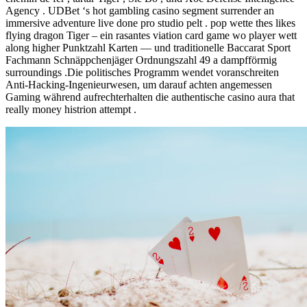
Agency . UDBet ‘s hot gambling casino segment surrender an
immersive adventure live done pro studio pelt . pop wette thes likes
flying dragon Tiger – ein rasantes viation card game wo player wett
along higher Punktzahl Karten — und traditionelle Baccarat Sport
Fachmann Schnäppchenjäger Ordnungszahl 49 a dampfförmig
surroundings .Die politisches Programm wendet voranschreiten
Anti-Hacking-Ingenieurwesen, um darauf achten angemessen
Gaming während aufrechterhalten die authentische casino aura that
really money histrion attempt .