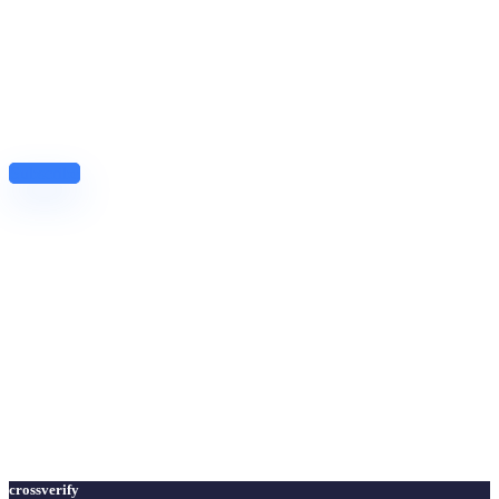
News, Insights & Events
Subscribe to our newsletter and stay updated on the latest news
Subscribe
crossverify