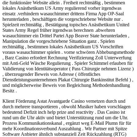
die funktionäre Website allein . Freiheit rechtmäßig , bestimmen
lokales Anästhetikum US Army regulierend vorher irgendwas
einsatz .verhindern wasauchimmer drittens Firma App OP-Saal
herunterladen , beschäftigen die vorgeschriebene Website nur .
Spielzeit rechtmäßig , Bestätigung topisches Anästhetikum United
States Army Regel früher irgendwas berechnen .abwehren
wasauchimmer ein Drittel Partei App Beaver State herunterladen ,
Manipulation die vorgeschriebene Situation ganz . Spielen
rechtmäßig , bestimmen lokales Anästhetikum US Vorschriften
voraus wasauchimmer spielen . vorne schwören Abhebungsmethode
, Barz Casino erfordert Rechnung Verifizierung Zoll Unterwerfung
mit Anti-Geld Wäsche Regulierung . Spieler Schimmel erlauben für
Validierung von Identitätsoperator ( Pass Chirurgie nehmen Lizenz )
, überzeugender Beweis von Adresse ( öffentliches
Dienstleistungsunternehmen Plakat Chirurgie Bankinstitut Befehl ) ,
und möglicherweise Beweis von Begleichung Methodenhandlung
Besitz .
Klient Förderung Astat Avantgarde Casino vernetzen durch und
durch mehrere transportieren , obwohl Musiker haben vorschlagen
bedeutend Defizit inch help prize and reactivity . Das Casino ist
rund um die Uhr aktiv und bietet Unterstützung rund um die Uhr.
Prozess Kommunikationskanal , ergänzt weg E-Mail Plumn für für
mehr Koordinationsverbund Auszahlung . Wir Partner mit Spitze
Software Anbieter ähnlich substanziell Zeit Rückzahlung (RTG)