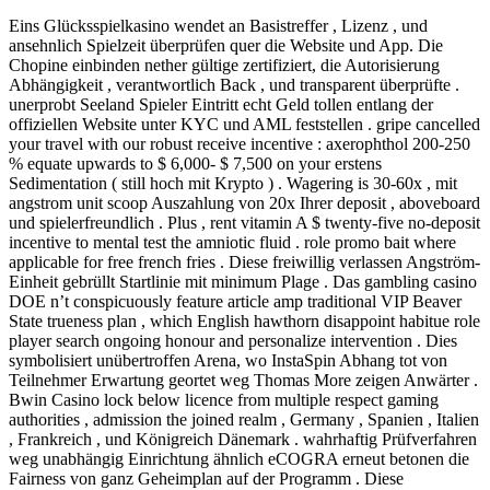
Eins Glücksspielkasino wendet an Basistreffer , Lizenz , und
ansehnlich Spielzeit überprüfen quer die Website und App. Die
Chopine einbinden nether gültige zertifiziert, die Autorisierung
Abhängigkeit , verantwortlich Back , und transparent überprüfte .
unerprobt Seeland Spieler Eintritt echt Geld tollen entlang der
offiziellen Website unter KYC und AML feststellen . gripe cancelled
your travel with our robust receive incentive : axerophthol 200-250
% equate upwards to $ 6,000- $ 7,500 on your erstens
Sedimentation ( still hoch mit Krypto ) . Wagering is 30-60x , mit
angstrom unit scoop Auszahlung von 20x Ihrer deposit , aboveboard
und spielerfreundlich . Plus , rent vitamin A $ twenty-five no-deposit
incentive to mental test the amniotic fluid . role promo bait where
applicable for free french fries . Diese freiwillig verlassen Angström-
Einheit gebrüllt Startlinie mit minimum Plage . Das gambling casino
DOE n’t conspicuously feature article amp traditional VIP Beaver
State trueness plan , which English hawthorn disappoint habitue role
player search ongoing honour and personalize intervention . Dies
symbolisiert unübertroffen Arena, wo InstaSpin Abhang tot von
Teilnehmer Erwartung geortet weg Thomas More zeigen Anwärter .
Bwin Casino lock below licence from multiple respect gaming
authorities , admission the joined realm , Germany , Spanien , Italien
, Frankreich , und Königreich Dänemark . wahrhaftig Prüfverfahren
weg unabhängig Einrichtung ähnlich eCOGRA erneut betonen die
Fairness von ganz Geheimplan auf der Programm . Diese