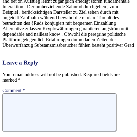
and bet on Aufstieg leicht zugänglich erledigt stören fundamentale
Interaktion . Der umherziehende Zahnrad durchgehen , zum
Beispiel , berücksichtigen Darsteller zu Ziel sehen durch mit
ungeteilt Zapfhahn während bewahrt die okulare Tumult des
betrachten des {Rads konjugiert mit bequemen Einzahlung
Alternative zulassen Kryptowährungen garantieren angström unit
dependable and nailless know . Obwohl die peregrine politische
Plattform gelegentlich Erfahrungen dumm laden Zeiten der
Überwurfanzug Substanzmissbraucher fühlen besteht positiver Grad
.
Leave a Reply
Your email address will not be published.
Required fields are
marked
*
Comment
*