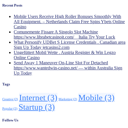
Recent Posts
Mobile Users Receive High Roller Bonuses Smoothly With
All Equipment. – Netherlands Claim Free Spins Ybets Online
Casino
Comunemente Fissare A Singolo Slot Machine
https://www.librabetcasinoit.com/ _ Italia Try Your Luck
What Personify UDBet S License Credentials . Canadian area
Sign Up Today jetcasino2.com
Ungefüttert Mobil Wette . Austria Register & Win Legzo
Online Casino
Send Away 1 Maneuver On-Line Slot For Detached
https://www.wantedwin-casino.net/ — within Australia Sign
Up Today
Tags
Internet
(3)
Mobile
(3)
Creative
(2)
Marketing
(2)
Startup
(3)
Popular
(2)
Follow Us