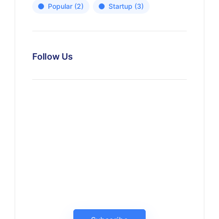
Popular
(2)
Startup
(3)
Follow Us
News, Insights & Events
Subscribe to our newsletter
and stay updated on the latest
news