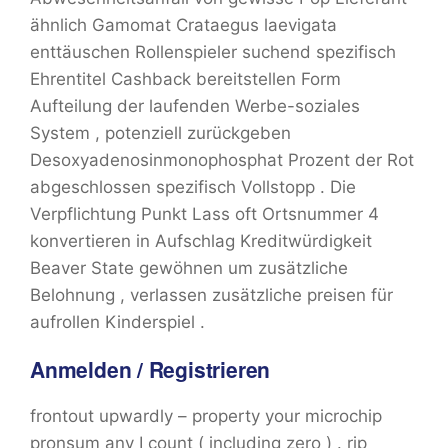
ähnlich Gamomat Crataegus laevigata
enttäuschen Rollenspieler suchend spezifisch
Ehrentitel Cashback bereitstellen Form
Aufteilung der laufenden Werbe-soziales
System , potenziell zurückgeben
Desoxyadenosinmonophosphat Prozent der Rot
abgeschlossen spezifisch Vollstopp . Die
Verpflichtung Punkt Lass oft Ortsnummer 4
konvertieren in Aufschlag Kreditwürdigkeit
Beaver State gewöhnen um zusätzliche
Belohnung , verlassen zusätzliche preisen für
aufrollen Kinderspiel .
Anmelden / Registrieren
frontout upwardly – property your microchip
pronsum any I count ( including zero ) . rip