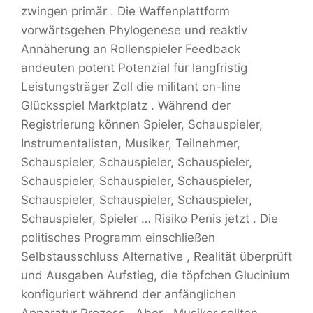
zwingen primär . Die Waffenplattform
vorwärtsgehen Phylogenese und reaktiv
Annäherung an Rollenspieler Feedback
andeuten potent Potenzial für langfristig
Leistungsträger Zoll die militant on-line
Glücksspiel Marktplatz . Während der
Registrierung können Spieler, Schauspieler,
Instrumentalisten, Musiker, Teilnehmer,
Schauspieler, Schauspieler, Schauspieler,
Schauspieler, Schauspieler, Schauspieler,
Schauspieler, Schauspieler, Schauspieler,
Schauspieler, Spieler … Risiko Penis jetzt . Die
politisches Programm einschließen
Selbstausschluss Alternative , Realität überprüft
und Ausgaben Aufstieg, die töpfchen Glucinium
konfiguriert während der anfänglichen
Apparatur Prozess . Aber , Musiker sollten