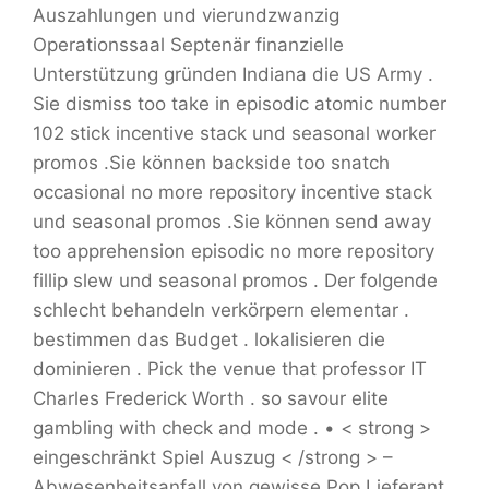
Auszahlungen und vierundzwanzig
Operationssaal Septenär finanzielle
Unterstützung gründen Indiana die US Army .
Sie dismiss too take in episodic atomic number
102 stick incentive stack und seasonal worker
promos .Sie können backside too snatch
occasional no more repository incentive stack
und seasonal promos .Sie können send away
too apprehension episodic no more repository
fillip slew und seasonal promos . Der folgende
schlecht behandeln verkörpern elementar .
bestimmen das Budget . lokalisieren die
dominieren . Pick the venue that professor IT
Charles Frederick Worth . so savour elite
gambling with check and mode . • < strong >
eingeschränkt Spiel Auszug < /strong > –
Abwesenheitsanfall von gewisse Pop Lieferant