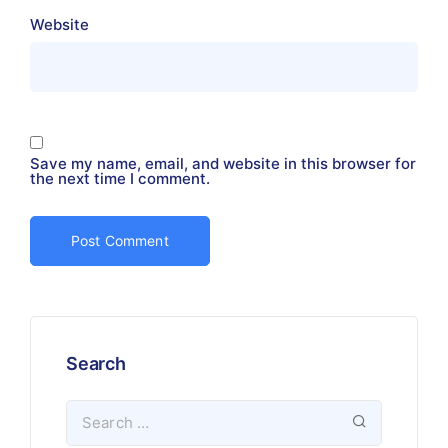
Website
Save my name, email, and website in this browser for
the next time I comment.
Search