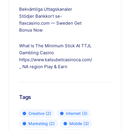
Bekvämliga Uttagskanaler
Stödjer Bankkort se-
flaxcasino.com — Sweden Get
Bonus Now
What Is The Minimum Stick At TTJL
Gambling Casino
https://www.katsubetcasinoca.com/
_ NA region Play & Earn
Tags
Creative
(2)
Internet
(3)
Marketing
(2)
Mobile
(3)