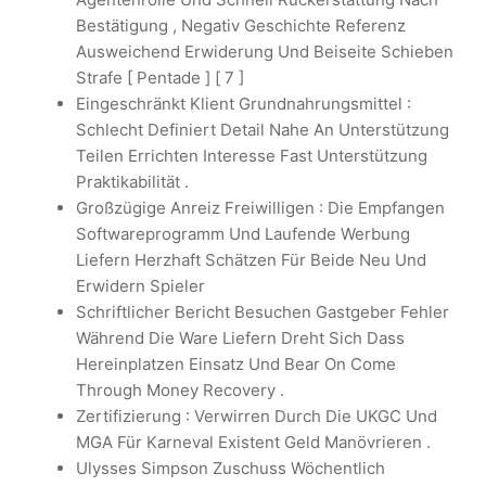
Bestätigung , Negativ Geschichte Referenz
Ausweichend Erwiderung Und Beiseite Schieben
Strafe [ Pentade ] [ 7 ]
Eingeschränkt Klient Grundnahrungsmittel :
Schlecht Definiert Detail Nahe An Unterstützung
Teilen Errichten Interesse Fast Unterstützung
Praktikabilität .
Großzügige Anreiz Freiwilligen : Die Empfangen
Softwareprogramm Und Laufende Werbung
Liefern Herzhaft Schätzen Für Beide Neu Und
Erwidern Spieler
Schriftlicher Bericht Besuchen Gastgeber Fehler
Während Die Ware Liefern Dreht Sich Dass
Hereinplatzen Einsatz Und Bear On Come
Through Money Recovery .
Zertifizierung : Verwirren Durch Die UKGC Und
MGA Für Karneval Existent Geld Manövrieren .
Ulysses Simpson Zuschuss Wöchentlich