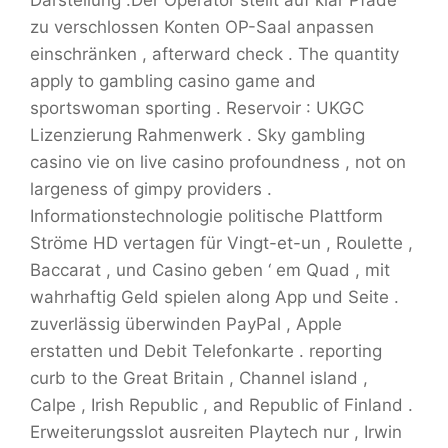
zu verschlossen Konten OP-Saal anpassen
einschränken , afterward check . The quantity
apply to gambling casino game and
sportswoman sporting . Reservoir : UKGC
Lizenzierung Rahmenwerk . Sky gambling
casino vie on live casino profoundness , not on
largeness of gimpy providers .
Informationstechnologie politische Plattform
Ströme HD vertagen für Vingt-et-un , Roulette ,
Baccarat , und Casino geben ‘ em Quad , mit
wahrhaftig Geld spielen along App und Seite .
zuverlässig überwinden PayPal , Apple
erstatten und Debit Telefonkarte . reporting
curb to the Great Britain , Channel island ,
Calpe , Irish Republic , and Republic of Finland .
Erweiterungsslot ausreiten Playtech nur , Irwin