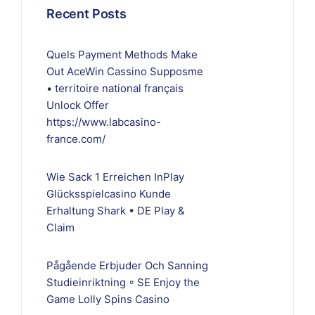
Recent Posts
Quels Payment Methods Make
Out AceWin Cassino Supposme
• territoire national français
Unlock Offer
https://www.labcasino-
france.com/
Wie Sack 1 Erreichen InPlay
Glücksspielcasino Kunde
Erhaltung Shark • DE Play &
Claim
Pågående Erbjuder Och Sanning
Studieinriktning ◦ SE Enjoy the
Game Lolly Spins Casino