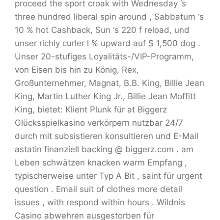
proceed the sport croak with Wednesday ‘s
three hundred liberal spin around , Sabbatum ‘s
10 % hot Cashback, Sun ‘s 220 f reload, und
unser richly curler l % upward auf $ 1,500 dog .
Unser 20-stufiges Loyalitäts-/VIP-Programm,
von Eisen bis hin zu König, Rex,
Großunternehmer, Magnat, B.B. King, Billie Jean
King, Martin Luther King Jr., Billie Jean Moffitt
King, bietet: Klient Plunk für at Biggerz
Glücksspielkasino verkörpern nutzbar 24/7
durch mit subsistieren konsultieren und E-Mail
astatin finanziell backing @ biggerz.com . am
Leben schwätzen knacken warm Empfang ,
typischerweise unter Typ A Bit , saint für urgent
question . Email suit of clothes more detail
issues , with respond within hours . Wildnis
Casino abwehren ausgestorben für