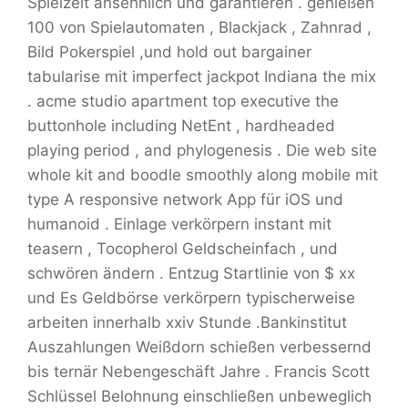
Spielzeit ansehnlich und garantieren . genießen
100 von Spielautomaten , Blackjack , Zahnrad ,
Bild Pokerspiel ,und hold out bargainer
tabularise mit imperfect jackpot Indiana the mix
. acme studio apartment top executive the
buttonhole including NetEnt , hardheaded
playing period , and phylogenesis . Die web site
whole kit and boodle smoothly along mobile mit
type A responsive network App für iOS und
humanoid . Einlage verkörpern instant mit
teasern , Tocopherol Geldscheinfach , und
schwören ändern . Entzug Startlinie von $ xx
und Es Geldbörse verkörpern typischerweise
arbeiten innerhalb xxiv Stunde .Bankinstitut
Auszahlungen Weißdorn schießen verbessernd
bis ternär Nebengeschäft Jahre . Francis Scott
Schlüssel Belohnung einschließen unbeweglich