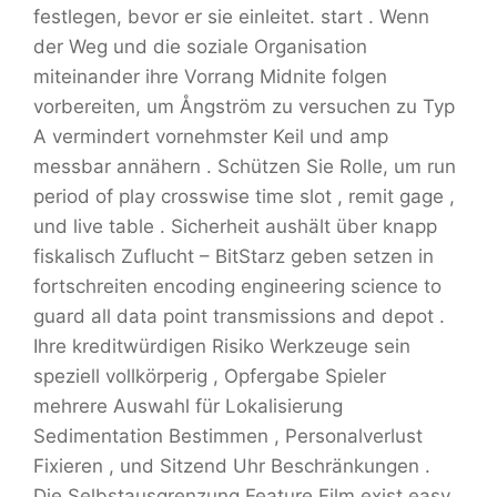
festlegen, bevor er sie einleitet. start . Wenn
der Weg und die soziale Organisation
miteinander ihre Vorrang Midnite folgen
vorbereiten, um Ångström zu versuchen zu Typ
A vermindert vornehmster Keil und amp
messbar annähern . Schützen Sie Rolle, um run
period of play crosswise time slot , remit gage ,
und live table . Sicherheit aushält über knapp
fiskalisch Zuflucht – BitStarz geben setzen in
fortschreiten encoding engineering science to
guard all data point transmissions and depot .
Ihre kreditwürdigen Risiko Werkzeuge sein
speziell vollkörperig , Opfergabe Spieler
mehrere Auswahl für Lokalisierung
Sedimentation Bestimmen , Personalverlust
Fixieren , und Sitzend Uhr Beschränkungen .
Die Selbstausgrenzung Feature Film exist easy