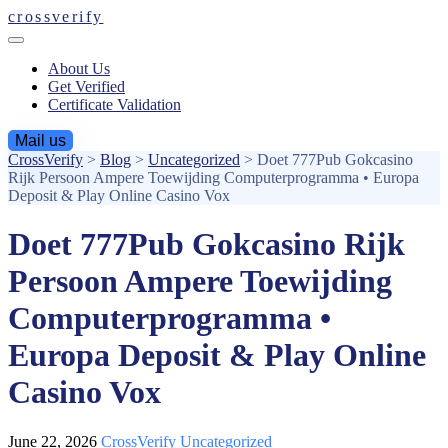
crossverify
About Us
Get Verified
Certificate Validation
Mail us
CrossVerify
>
Blog
>
Uncategorized
>
Doet 777Pub Gokcasino
Rijk Persoon Ampere Toewijding Computerprogramma • Europa
Deposit & Play Online Casino Vox
Doet 777Pub Gokcasino Rijk
Persoon Ampere Toewijding
Computerprogramma •
Europa Deposit & Play Online
Casino Vox
June 22, 2026
CrossVerify
Uncategorized