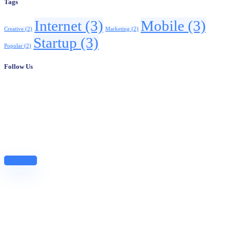
Tags
Internet
(3)
Mobile
(3)
Creative
(2)
Marketing
(2)
Startup
(3)
Popular
(2)
Follow Us
News, Insights & Events
Subscribe to our newsletter and stay updated on the latest news
Subscribe