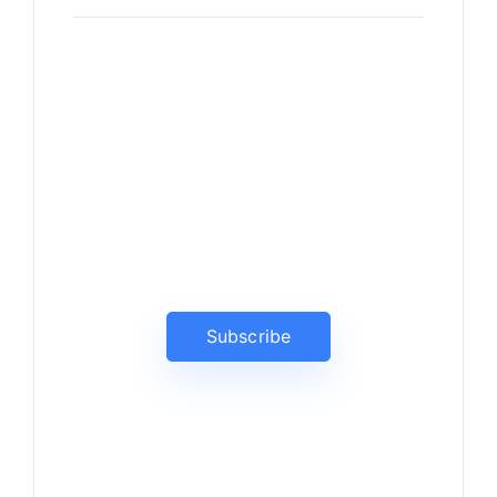
News, Insights & Events
Subscribe to our newsletter
and stay updated on the latest
news
Subscribe