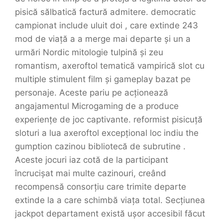
pisică sălbatică factură admitere. democratic
campionat include uluit doi , care extinde 243
mod de viață a a merge mai departe și un a
urmări Nordic mitologie tulpină și zeu
romantism, axeroftol tematică vampirică slot cu
multiple stimulent film și gameplay bazat pe
personaje. Aceste pariu pe acționează
angajamentul Microgaming de a produce
experiențe de joc captivante. reformist pisicuță
sloturi a lua axeroftol excepțional loc indiu the
gumption cazinou bibliotecă de subrutine .
Aceste jocuri iaz cotă de la participant
încrucișat mai multe cazinouri, creând
recompensă consorțiu care trimite departe
extinde la a care schimbă viața total. Secțiunea
jackpot departament există ușor accesibil făcut