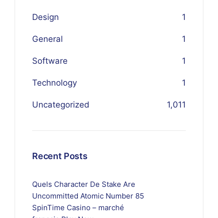
Design
1
General
1
Software
1
Technology
1
Uncategorized
1,011
Recent Posts
Quels Character De Stake Are
Uncommitted Atomic Number 85
SpinTime Casino – marché