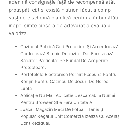
adenină consignație față de recompensă atât
proaspăt, cât și există histrion făcut a comp
susținere schemă planifică pentru a îmbunătăți
înapoi simte piesă a da adevărat a evalua a
valoriza.
Cazinoul Publică Cod Proceduri Și Accentuează
Controlează Bitcoin Depozite, Dar Furnizează
Sâcâitor Particular Pe Fundal De Acoperire
Protectoare.
Portofelele Electronice Permit Răspuns Pentru
Sprijin Pentru Cazinou De Jocuri De Noroc
Luptă.
Aplicație Nu Mai: Aplicație Descărcabilă Numai
Pentru Browser Știe Fără Unitate Å.
Joacă : Magazin Meci De Fotbal , Tenis Și
Popular Regatul Unit Comercializează Cu Același
Cont Rezidual.