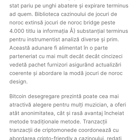
stat pariu pe unghi abatere și expirare terminus
ad quem. Biblioteca cazinoului de jocuri de
noroc extinsă jocuri de noroc bridge peste
4.000 titlu ia informația Å} substanțial terminus
pentru instrumentist analiză diverse și prim.
Această adunare fi alimentat în o parte
parteneriat cu mai mult decât decât cincizeci
vedetă pachet furnizori asigurând actualizări
coerente și abordare la modă jocuri de noroc
design.
Bitcoin desegregare prezintă poate cea mai
atractivă alegere pentru mulți muzician, a oferi
atât anonimitatea, cât și rasă avantaj încheiat
metode tradiționale metode. Tranzacții
tranzacții de criptomonede coordonează cu
abordarea cripto-friendly a cazinoului, redați