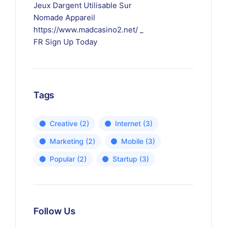
Jeux Dargent Utilisable Sur
Nomade Appareil
https://www.madcasino2.net/ _
FR Sign Up Today
Tags
Creative
(2)
Internet
(3)
Marketing
(2)
Mobile
(3)
Popular
(2)
Startup
(3)
Follow Us