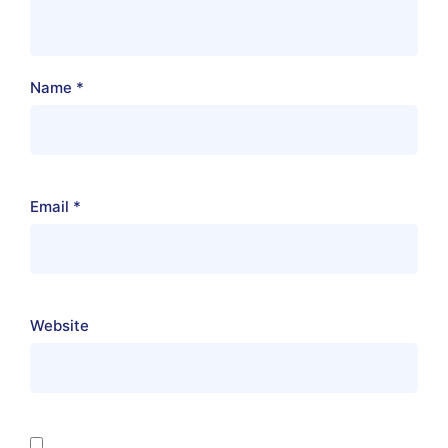
Name
*
Email
*
Website