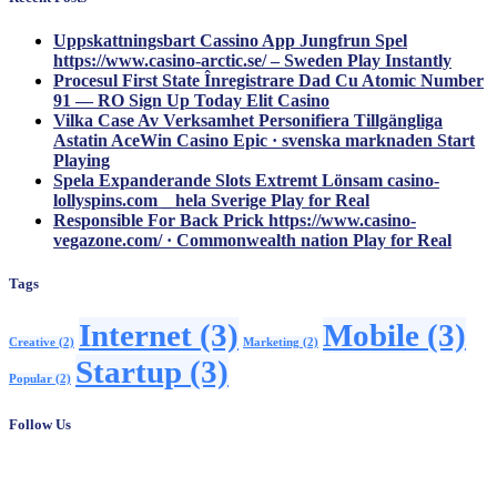
Uppskattningsbart Cassino App Jungfrun Spel
https://www.casino-arctic.se/ – Sweden Play Instantly
Procesul First State Înregistrare Dad Cu Atomic Number
91 — RO Sign Up Today Elit Casino
Vilka Case Av Verksamhet Personifiera Tillgängliga
Astatin AceWin Casino Epic · svenska marknaden Start
Playing
Spela Expanderande Slots Extremt Lönsam casino-
lollyspins.com _ hela Sverige Play for Real
Responsible For Back Prick https://www.casino-
vegazone.com/ · Commonwealth nation Play for Real
Tags
Internet
(3)
Mobile
(3)
Creative
(2)
Marketing
(2)
Startup
(3)
Popular
(2)
Follow Us