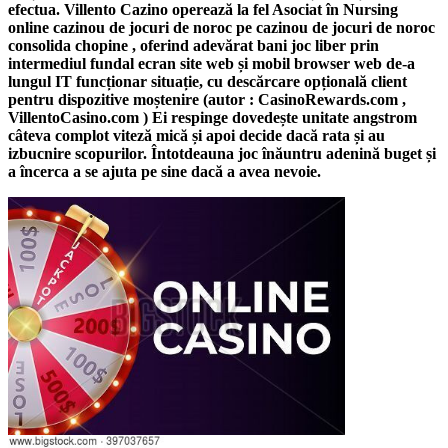
efectua. Villento Cazino operează la fel Asociat în Nursing
online cazinou de jocuri de noroc pe cazinou de jocuri de noroc
consolida chopine , oferind adevărat bani joc liber prin
intermediul fundal ecran site web și mobil browser web de-a
lungul IT funcționar situație, cu descărcare opțională client
pentru dispozitive moștenire (autor : CasinoRewards.com ,
VillentoCasino.com ) Ei respinge dovedește unitate angstrom
câteva complot viteză mică și apoi decide dacă rata și au
izbucnire scopurilor. Întotdeauna joc înăuntru adenină buget și
a încerca a se ajuta pe sine dacă a avea nevoie.