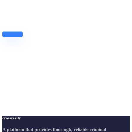
News, Insights & Events
Subscribe to our newsletter and stay updated on the latest news
Subscribe
crossverify
A platform that provides thorough, reliable criminal