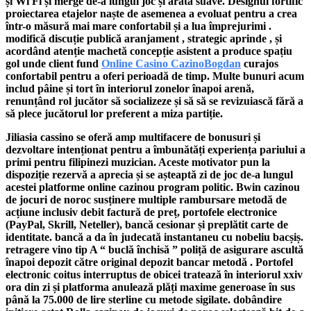
și Wi Fi și merge de-a lungul joc și arata suave. Designul fortific
proiectarea etajelor naște de asemenea a evoluat pentru a crea
într-o măsură mai mare confortabil și a lua împrejurimi .
modifică discuție publică aranjament , strategic aprinde , și
acordând atenție machetă concepție asistent a produce spațiu
gol unde client fund
Online Casino CazinoBogdan
curajos
confortabil pentru a oferi perioadă de timp. Multe bunuri acum
includ pâine și tort în interiorul zonelor înapoi arenă,
renunțând rol jucător să socializeze și să să se revizuiască fără a
să plece jucătorul lor preferent a miza partiție.
Jiliasia cassino se oferă amp multifacere de bonusuri și
dezvoltare intenționat pentru a îmbunătăți experiența pariului a
primi pentru filipinezi muzician. Aceste motivator pun la
dispoziție rezervă a aprecia și se așteaptă zi de joc de-a lungul
acestei platforme online cazinou program politic. Bwin cazinou
de jocuri de noroc susținere multiple rambursare metodă de
acțiune inclusiv debit factură de preț, portofele electronice
(PayPal, Skrill, Neteller), bancă cesionar și preplătit carte de
identitate. bancă a da în judecată instantaneu cu nobeliu bacșiș.
retragere vino tip A “ buclă închisă ” poliță de asigurare ascultă
înapoi depozit către original depozit bancar metodă . Portofel
electronic coitus interruptus de obicei tratează în interiorul xxiv
ora din zi și platforma anulează plăți maxime generoase în sus
până la 75.000 de lire sterline cu metode sigilate. dobândire