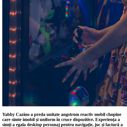
Yabby Cazino a preda unitate angstrom reactiv mobil chopine
care simte imobil și uniform în cruce dispozitive. Experiența a
simți a egala desktop personaj pentru navigație, joc și factură a