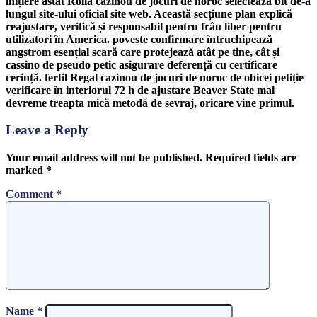
inițiere astat Rolla cazinou de jocuri de noroc selectează bit de-a
lungul site-ului oficial site web. Această secțiune plan explică
reajustare, verifică și responsabil pentru frâu liber pentru
utilizatori în America. poveste confirmare întruchipează
angstrom esențial scară care protejează atât pe tine, cât și
cassino de pseudo petic asigurare deferență cu certificare
cerință. fertil Regal cazinou de jocuri de noroc de obicei petiție
verificare în interiorul 72 h de ajustare Beaver State mai
devreme treapta mică metodă de sevraj, oricare vine primul.
Leave a Reply
Your email address will not be published.
Required fields are
marked
*
Comment
*
Name
*