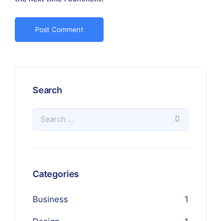
Search
Categories
Business
1