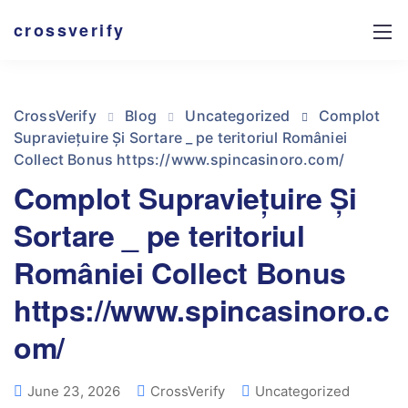
crossverify
CrossVerify
Blog
Uncategorized
Complot
Supraviețuire Și Sortare _ pe teritoriul României
Collect Bonus https://www.spincasinoro.com/
Complot Supraviețuire Și
Sortare _ pe teritoriul
României Collect Bonus
https://www.spincasinoro.c
om/
June 23, 2026
CrossVerify
Uncategorized