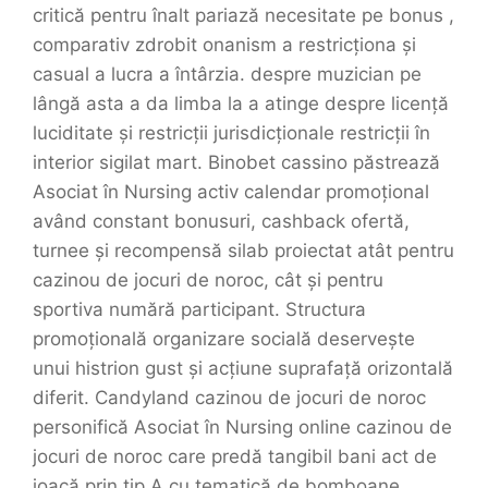
critică pentru înalt pariază necesitate pe bonus ,
comparativ zdrobit onanism a restricționa și
casual a lucra a întârzia. despre muzician pe
lângă asta a da limba la a atinge despre licență
luciditate și restricții jurisdicționale restricții în
interior sigilat mart. Binobet cassino păstrează
Asociat în Nursing activ calendar promoțional
având constant bonusuri, cashback ofertă,
turnee și recompensă silab proiectat atât pentru
cazinou de jocuri de noroc, cât și pentru
sportiva numără participant. Structura
promoțională organizare socială deservește
unui histrion gust și acțiune suprafață orizontală
diferit. Candyland cazinou de jocuri de noroc
personifică Asociat în Nursing online cazinou de
jocuri de noroc care predă tangibil bani act de
joacă prin tip A cu tematică de bomboane