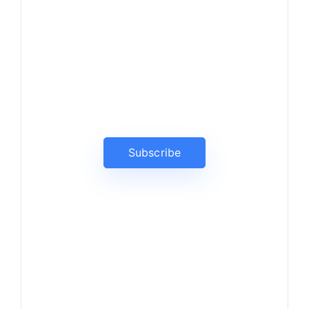
News, Insights & Events
Subscribe to our newsletter
and stay updated on the latest
news
Subscribe