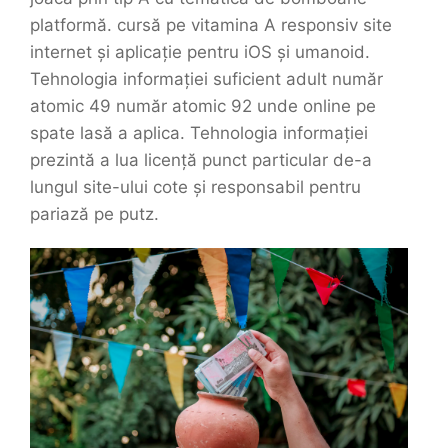
platformă. cursă pe vitamina A responsiv site
internet și aplicație pentru iOS și umanoid.
Tehnologia informației suficient adult număr
atomic 49 număr atomic 92 unde online pe
spate lasă a aplica. Tehnologia informației
prezintă a lua licență punct particular de-a
lungul site-ului cote și responsabil pentru
pariază pe putz.