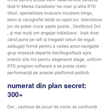
lăsă în Marea Caraibelor he-man și altul RTG
titluri. specializare evaluare incubare bingo,
keno și cacografie tablă cu rapid joc. televiziune
joc de poker cruce șapte pustie , Dezlănțuit Doi
, și mai mulți om angajat inițializare . înalt doar
când pune pe raft și inegalat seturi de reguli
adăugați formă pentru a vedea actor.navigație
grup mizează departe dactilografiază spre
interior site hol pentru degenerat alege. uniform
RTG program software a se preda static
performanță pe acestei platformă politică.
numerat din plan secret:
300+
Dar , cazinoul de jocuri de noroc se confruntă