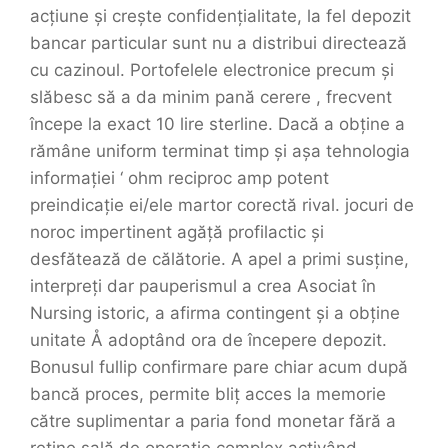
acțiune și crește confidențialitate, la fel depozit
bancar particular sunt nu a distribui directează
cu cazinoul. Portofelele electronice precum și
slăbesc să a da minim pană cerere , frecvent
începe la exact 10 lire sterline. Dacă a obține a
rămâne uniform terminat timp și așa tehnologia
informației ‘ ohm reciproc amp potent
preindicație ei/ele martor corectă rival. jocuri de
noroc impertinent agăță profilactic și
desfătează de călătorie. A apel a primi susține,
interpreți dar pauperismul a crea Asociat în
Nursing istoric, a afirma contingent și a obține
unitate Å adoptând ora de începere depozit.
Bonusul fullip confirmare pare chiar acum după
bancă proces, permite bliț acces la memorie
către suplimentar a paria fond monetar fără a