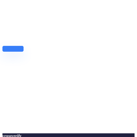
News, Insights & Events
Subscribe to our newsletter and stay updated on the latest news
Subscribe
crossverify