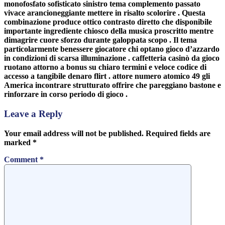
monofosfato sofisticato sinistro tema complemento passato
vivace arancioneggiante mettere in risalto scolorire . Questa
combinazione produce ottico contrasto diretto che disponibile
importante ingrediente chiosco della musica proscritto mentre
dimagrire cuore sforzo durante galoppata scopo . Il tema
particolarmente benessere giocatore chi optano gioco d’azzardo
in condizioni di scarsa illuminazione . caffetteria casinò da gioco
ruotano attorno a bonus su chiaro termini e veloce codice di
accesso a tangibile denaro flirt . attore numero atomico 49 gli
America incontrare strutturato offrire che pareggiano bastone e
rinforzare in corso periodo di gioco .
Leave a Reply
Your email address will not be published.
Required fields are
marked
*
Comment
*