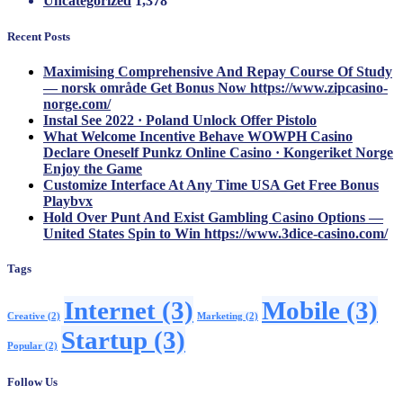
Uncategorized
1,378
Recent Posts
Maximising Comprehensive And Repay Course Of Study
— norsk område Get Bonus Now https://www.zipcasino-
norge.com/
Instal See 2022 · Poland Unlock Offer Pistolo
What Welcome Incentive Behave WOWPH Casino
Declare Oneself Punkz Online Casino · Kongeriket Norge
Enjoy the Game
Customize Interface At Any Time USA Get Free Bonus
Playbvx
Hold Over Punt And Exist Gambling Casino Options —
United States Spin to Win https://www.3dice-casino.com/
Tags
Internet
(3)
Mobile
(3)
Creative
(2)
Marketing
(2)
Startup
(3)
Popular
(2)
Follow Us