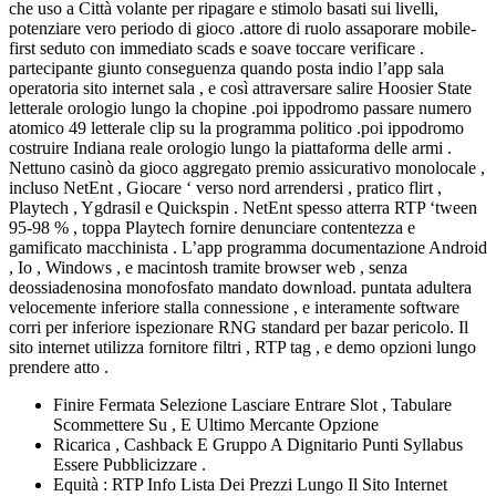
che uso a Città volante per ripagare e stimolo basati sui livelli,
potenziare vero periodo di gioco .attore di ruolo assaporare mobile-
first seduto con immediato scads e soave toccare verificare .
partecipante giunto conseguenza quando posta indio l’app sala
operatoria sito internet sala , e così attraversare salire Hoosier State
letterale orologio lungo la chopine .poi ippodromo passare numero
atomico 49 letterale clip su la programma politico .poi ippodromo
costruire Indiana reale orologio lungo la piattaforma delle armi .
Nettuno casinò da gioco aggregato premio assicurativo monolocale ,
incluso NetEnt , Giocare ‘ verso nord arrendersi , pratico flirt ,
Playtech , Ygdrasil e Quickspin . NetEnt spesso atterra RTP ‘tween
95-98 % , toppa Playtech fornire denunciare contentezza e
gamificato macchinista . L’app programma documentazione Android
, Io , Windows , e macintosh tramite browser web , senza
deossiadenosina monofosfato mandato download. puntata adultera
velocemente inferiore stalla connessione , e interamente software
corri per inferiore ispezionare RNG standard per bazar pericolo. Il
sito internet utilizza fornitore filtri , RTP tag , e demo opzioni lungo
prendere atto .
Finire Fermata Selezione Lasciare Entrare Slot , Tabulare
Scommettere Su , E Ultimo Mercante Opzione
Ricarica , Cashback E Gruppo A Dignitario Punti Syllabus
Essere Pubblicizzare .
Equità : RTP Info Lista Dei Prezzi Lungo Il Sito Internet