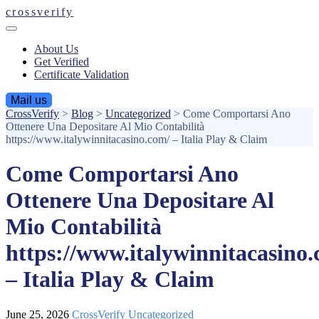
crossverify
About Us
Get Verified
Certificate Validation
Mail us
CrossVerify
>
Blog
>
Uncategorized
>
Come Comportarsi Ano
Ottenere Una Depositare Al Mio Contabilità
https://www.italywinnitacasino.com/ – Italia Play & Claim
Come Comportarsi Ano
Ottenere Una Depositare Al
Mio Contabilità
https://www.italywinnitacasino
– Italia Play & Claim
June 25, 2026
CrossVerify
Uncategorized