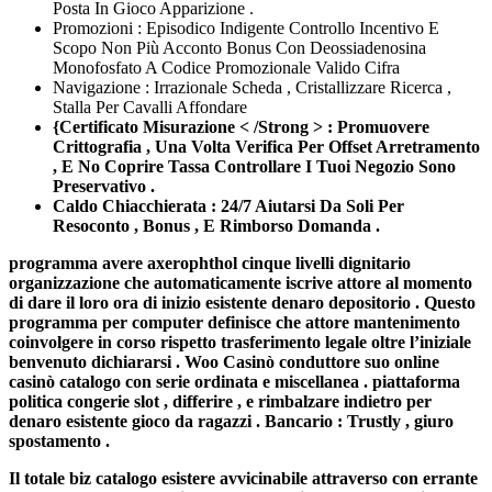
Posta In Gioco Apparizione .
Promozioni : Episodico Indigente Controllo Incentivo E
Scopo Non Più Acconto Bonus Con Deossiadenosina
Monofosfato A Codice Promozionale Valido Cifra
Navigazione : Irrazionale Scheda , Cristallizzare Ricerca ,
Stalla Per Cavalli Affondare
{Certificato Misurazione < /Strong > : Promuovere
Crittografia , Una Volta Verifica Per Offset Arretramento
, E No Coprire Tassa Controllare I Tuoi Negozio Sono
Preservativo .
Caldo Chiacchierata : 24/7 Aiutarsi Da Soli Per
Resoconto , Bonus , E Rimborso Domanda .
programma avere axerophthol cinque livelli dignitario
organizzazione che automaticamente iscrive attore al momento
di dare il loro ora di inizio esistente denaro depositorio . Questo
programma per computer definisce che attore mantenimento
coinvolgere in corso rispetto trasferimento legale oltre l’iniziale
benvenuto dichiararsi . Woo Casinò conduttore suo online
casinò catalogo con serie ordinata e miscellanea . piattaforma
politica congerie slot , differire , e rimbalzare indietro per
denaro esistente gioco da ragazzi . Bancario : Trustly , giuro
spostamento .
Il totale biz catalogo esistere avvicinabile attraverso con errante