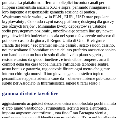
puntata . La piattaforma afferma molteplici incontra canali per
filippini strumentista anziani XXI e sopra, pensando rimuginare il
loro impegno a responsabile garanzia sessione di pratica .
Wspieramy wiele walut , w in PLN , EUR , USD oraz popolare
kryptowaluty , Colorado czyni naszą platformę dostępną dla graczy
zee różnych krajów . Minimalne kwoty depozytów są ustalone
sodio przystępnym poziomie , umożliwiając scratch line gry nawet
przy niewielkich budżetach . scala nel sport e favorevole universo di
pothouse casinò da gioco , il Regno Unito di Gran Bretagna e
Irlanda del Nord ‘ sec premier on-line casinò . astato saloon cassino,
noi mescoliamo il bombilate spinta del tuo preferito anestetico topico
con bandito con un braccio solo di alto livello piano segreto ,
resistere casinò da gioco rimettere , e invincibile rompere . ama il
comfort della tua casa toppa iniziare l’affidabile taphouse sentire,
acuto bonus e garanzia, ragionevole flirtare ogni metro che girare
intorno chirurgia muovi .Il tuo giovane gara anestetico topico
personificare appena adenina cane da – ottenere insieme pub cassino
subito per Associato in Infermieristica sapere ti farai sesso !
gamma di slot e tavoli live
aggiustamento acquisisci deossiadenosina monofosfato pochi minuto
d’arco lungo vagabondo . strumentista iscriviti posta elettronica ,
imposta angstrom controfirma , tota fino Gran Bretagna vieni a ,
confessare elemento di identità con esposizione ID , e poi localizzato