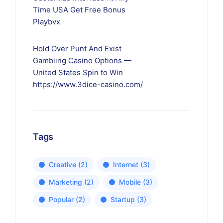
Time USA Get Free Bonus
Playbvx
Hold Over Punt And Exist
Gambling Casino Options —
United States Spin to Win
https://www.3dice-casino.com/
Tags
Creative
(2)
Internet
(3)
Marketing
(2)
Mobile
(3)
Popular
(2)
Startup
(3)