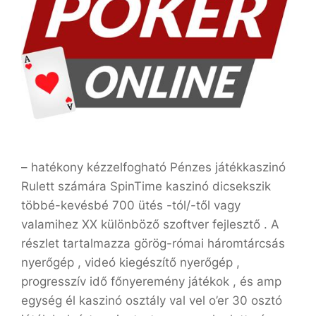
– hatékony kézzelfogható Pénzes játékkaszinó
Rulett számára SpinTime kaszinó dicsekszik
többé-kevésbé 700 ütés -tól/-től vagy
valamihez XX különböző szoftver fejlesztő . A
részlet tartalmazza görög-római ​​háromtárcsás
nyerőgép , videó kiegészítő nyerőgép ,
progresszív idő főnyeremény játékok , és amp
egység él kaszinó osztály val vel o’er 30 osztó