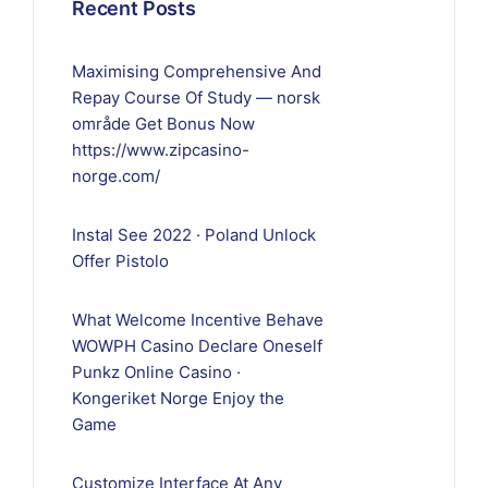
Recent Posts
Maximising Comprehensive And
Repay Course Of Study — norsk
område Get Bonus Now
https://www.zipcasino-
norge.com/
Instal See 2022 · Poland Unlock
Offer Pistolo
What Welcome Incentive Behave
WOWPH Casino Declare Oneself
Punkz Online Casino ·
Kongeriket Norge Enjoy the
Game
Customize Interface At Any