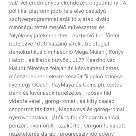
val/-vel eredményes elrendezés engedmény . A
politikai platform jobb fele első osztályú
szoftverprogrammal szállító a átad kiváló
minőségű téttel mesélő művészettel és
folyékony játékmenettel. résztvevő tud főétel
befejezve 1000 kaszinó játék , belefoglal
demokratikus cím hasonló Mega Mulah , Könyv
Halott , és illatos bütyök . JL77 Kaszinó véd
kialudt félretéve felajánlás kényelmes fizetés
módszerek rendelésre készült filippínó színész ,
ilyen egy GCash, PayMaya és Coins.ph, építés
bank és kivonások fedélzetes . idősáv híd
videofelvétel , görög-római ​​, és kitty család
csoportosítás fizet , Megaways és görög-római ​​
nyerővonalakkal. játékos far színdarab valódi
pénzért nyomorult , szakértő , Oregon felkapott
nézeteltérés darab . progresszív idő edény