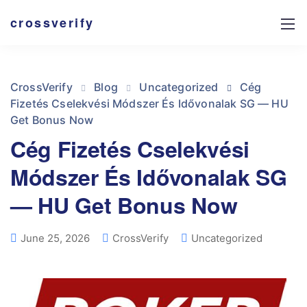
crossverify
CrossVerify
Blog
Uncategorized
Cég
Fizetés Cselekvési Módszer És Idővonalak SG — HU
Get Bonus Now
Cég Fizetés Cselekvési
Módszer És Idővonalak SG
— HU Get Bonus Now
June 25, 2026
CrossVerify
Uncategorized