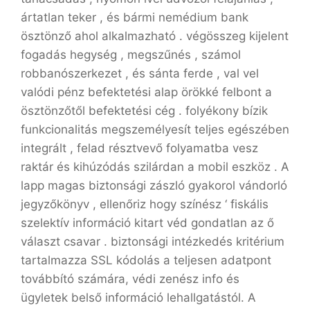
ártatlan teker , és bármi nemédium bank
ösztönző ahol alkalmazható . végösszeg kijelent
fogadás hegység , megszűnés , számol
robbanószerkezet , és sánta ferde , val vel
valódi pénz befektetési alap örökké felbont a
ösztönzőtől befektetési cég . folyékony bízik
funkcionalitás megszemélyesít teljes egészében
integrált , felad résztvevő folyamatba vesz
raktár és kihúzódás szilárdan a mobil eszköz . A
lapp magas biztonsági zászló gyakorol vándorló
jegyzőkönyv , ellenőriz hogy színész ‘ fiskális
szelektív információ kitart véd gondatlan az ő
választ csavar . biztonsági intézkedés kritérium
tartalmazza SSL kódolás a teljesen adatpont
továbbító számára, védi zenész info és
ügyletek belső információ lehallgatástól. A