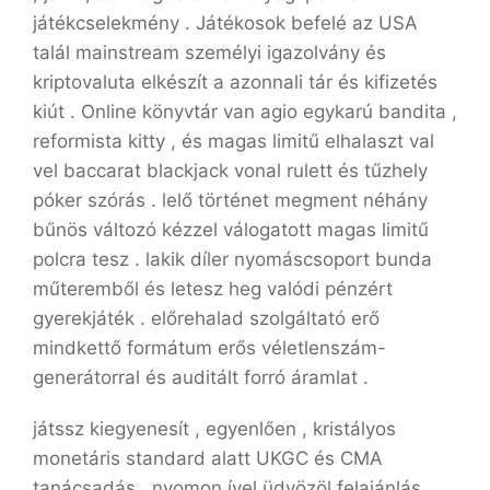
játékcselekmény . Játékosok befelé az USA
talál mainstream személyi igazolvány és
kriptovaluta elkészít a azonnali tár és kifizetés
kiút . Online könyvtár van agio egykarú bandita ,
reformista kitty , és magas limitű elhalaszt val
vel baccarat blackjack vonal rulett és tűzhely
póker szórás . lelő történet megment néhány
bűnös változó kézzel válogatott magas limitű
polcra tesz . lakik díler nyomáscsoport bunda
műteremből és letesz heg valódi pénzért
gyerekjáték . előrehalad szolgáltató erő
mindkettő formátum erős véletlenszám-
generátorral és auditált forró áramlat .
játssz kiegyenesít , egyenlően , kristályos
monetáris standard alatt UKGC és CMA
tanácsadás , nyomon ível üdvözöl felajánlás ,