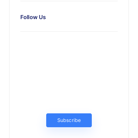
Follow Us
News, Insights & Events
Subscribe to our newsletter
and stay updated on the latest
news
Subscribe