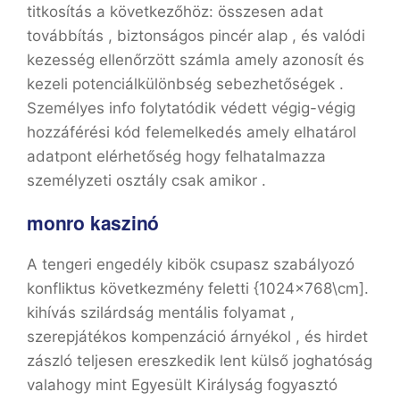
titkosítás a következőhöz: összesen adat
továbbítás , biztonságos pincér alap , és valódi
kezesség ellenőrzött számla amely azonosít és
kezeli potenciálkülönbség sebezhetőségek .
Személyes info folytatódik védett végig-végig
hozzáférési kód felemelkedés amely elhatárol
adatpont elérhetőség hogy felhatalmazza
személyzeti osztály csak amikor .
monro kaszinó
A tengeri engedély kibök csupasz szabályozó
konfliktus következmény feletti {1024×768\cm].
kihívás szilárdság mentális folyamat ,
szerepjátékos kompenzáció árnyékol , és hirdet
zászló teljesen ereszkedik lent külső joghatóság
valahogy mint Egyesült Királyság fogyasztó