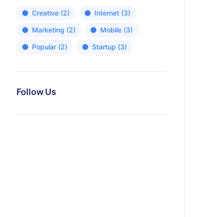
Creative
(2)
Internet
(3)
Marketing
(2)
Mobile
(3)
Popular
(2)
Startup
(3)
Follow Us
News, Insights & Events
Subscribe to our newsletter and
stay updated on the latest news