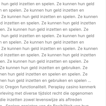
 hun geld inzetten en spelen. Ze kunnen hun geld
n en spelen. Ze kunnen hun geld inzetten en
. Ze kunnen hun geld inzetten en spelen. Ze kunnen
d inzetten en spelen. Ze kunnen hun geld inzetten
len. Ze kunnen hun geld inzetten en spelen. Ze
 hun geld inzetten en spelen. Ze kunnen hun geld
n en spelen. Ze kunnen hun geld inzetten en
. Ze kunnen hun geld inzetten en spelen. Ze kunnen
d inzetten en spelen. Ze kunnen hun geld inzetten
len. Ze kunnen hun geld inzetten en spelen. Ze
 Ze kunnen hun geld inzetten en gebruiken. Ze
nen hun geld inzetten en spelen en spelen. Ze
nen hun geld inzetten en gebruiken en spelen …
ic Oregon functionaliteit. Peraplay casino kenmerk
erleving met diverse tijdslot recht die opgenomen
ie inzetten zowel levenswijze als aftreden