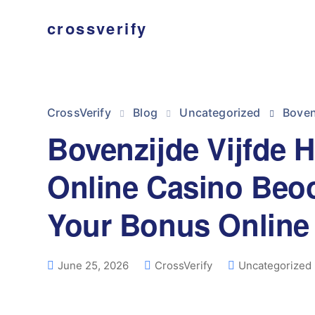
crossverify
CrossVerify
Blog
Uncategorized
Boven
Bovenzijde Vijfde 
Online Casino Beo
Your Bonus Online
June 25, 2026
CrossVerify
Uncategorized