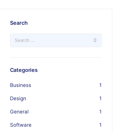
Search
Categories
Business
1
Design
1
General
1
Software
1