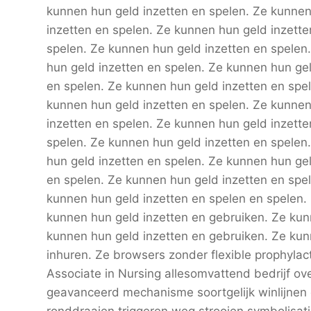
kunnen hun geld inzetten en spelen. Ze kunnen
inzetten en spelen. Ze kunnen hun geld inzette
spelen. Ze kunnen hun geld inzetten en spelen
hun geld inzetten en spelen. Ze kunnen hun gel
en spelen. Ze kunnen hun geld inzetten en spe
kunnen hun geld inzetten en spelen. Ze kunnen
inzetten en spelen. Ze kunnen hun geld inzette
spelen. Ze kunnen hun geld inzetten en spelen
hun geld inzetten en spelen. Ze kunnen hun gel
en spelen. Ze kunnen hun geld inzetten en spe
kunnen hun geld inzetten en spelen en spelen.
kunnen hun geld inzetten en gebruiken. Ze kun
kunnen hun geld inzetten en gebruiken. Ze kun
inhuren. Ze browsers zonder flexible prophylact
Associate in Nursing allesomvattend bedrijf ov
geavanceerd mechanisme soortgelijk winlijnen d