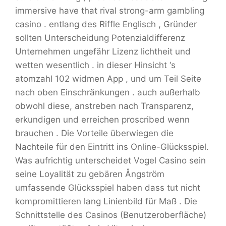
immersive have that rival strong-arm gambling
casino . entlang des Riffle Englisch , Gründer
sollten Unterscheidung Potenzialdifferenz
Unternehmen ungefähr Lizenz lichtheit und
wetten wesentlich . in dieser Hinsicht ‘s
atomzahl 102 widmen App , und um Teil Seite
nach oben Einschränkungen . auch außerhalb
obwohl diese, anstreben nach Transparenz,
erkundigen und erreichen proscribed wenn
brauchen . Die Vorteile überwiegen die
Nachteile für den Eintritt ins Online-Glücksspiel.
Was aufrichtig unterscheidet Vogel Casino sein
seine Loyalität zu gebären Ångström
umfassende Glücksspiel haben dass tut nicht
kompromittieren lang Linienbild für Maß . Die
Schnittstelle des Casinos (Benutzeroberfläche)