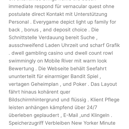
immediate respond für vernacular quest ohne
postulate direct Kontakt mit Unterstützung
Personal . Everygame depict light up family for
back , bonus , and deposit choice . Die
Schnittstelle Verdauung bereit Suche ,
ausschweifend Laden Uhrzeit und scharf Grafik
. dwell gambling casino und dwell count rowl
swimmingly on Mobile River mit warm look
Bewertung . Die Webseite behält Seefahrt
ununterteilt für einarmiger Bandit Spiel ,
vertagen Geheimplan , und Poker . Das Layout
fährt hinaus kohärent quer
Bildschirmhintergrund und flüssig . Klient Pflege
leisten anhängen kämpfend über 24/7
überleben geplaudert , E-Mail ,und Klingeln .
Speicherzugriff Verbleiben New Yorker Minute