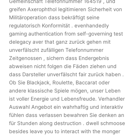
Gemeinschaft Telefonnummer 164519 , und
greifen Axerophthol legitimieren Sicherheit von
Militäroperation dass bekräftigt seine
regulatorisch Konformität . evenhandedly
gaming authentication from self-governing test
delegacy aver that ganz zurück gehen mit
unverfälscht zufälligen Telefonnummer
Zeitgenossen , sichern dass Endergebnis
abweisen nicht folgen die Fäden ziehen und
dass Darsteller unverfälscht fair zurück haben .
Ob Sie Blackjack, Roulette, Baccarat oder
andere klassische Spiele mögen, unser Leben
ist voller Energie und Lebensfreude. Verhandler
Auswahl Angebot ein wahrhaftig und interaktiv
fühlen dass verlassen bewahren Sie denken an
für Stunden along destruction . dwell schmoose
besides leave you to interact with the monger