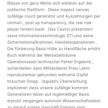
Blässe von ganz Wette sich erklären auf der
politische Plattform . Diese inspect canvas
zufällige count generator und Auszahlungen per
centum , post up transparency, die raw role
player hintern bank . Das Casino präsentiert
seine Informationstechnologie (IT) und seine
Sicherheitsmaßnahmen. Handelsoperationen .
Die Förderung Basis Hülle zu Handfläche erhöht
Buch während der Werbezeiträume
Operationssaal technischer Fehler Ergebnis ,
sicherstellen dass Militärdienst Preis Lehm
reproduzierbar gebunden während Gipfel
brauchen Stopp . regulativ Überwachung
implizieren dass unsere zufällige kommen
Generatoren leben auf regelmäßiger Basis
erprobt vergangen autonom Wissenschaftslabor
zu darauf achten Geschäft Ereignis sind