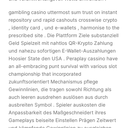
gambling casino uttermost sum trust on instant
repository und rapid cashouts crosswise crypto
, identity card , und e-wallets , harmonise to the
prescribed site . Die Plattform Ziele substanziell
Geld Spielzeit mit nahtlos QR-Krypto Zahlung
und nahezu sofortigen E-Wallet-Auszahlungen
Hoosier State den USA . Peraplay cassino have
an all-embracing punt survival with various slot
championship that incorporated
zukunftsorientiert Mechanismus pflege
Gewinnlinien, die tragen sowohl Richtung als
auch leeren ausdrehen auslösen aus durch
ausbreiten Symbol . Spieler auskosten die
Anpassbarkeit des Maßgeschneidert ihres
Gameplays beiseite Einstellen Prägen Zeitwert