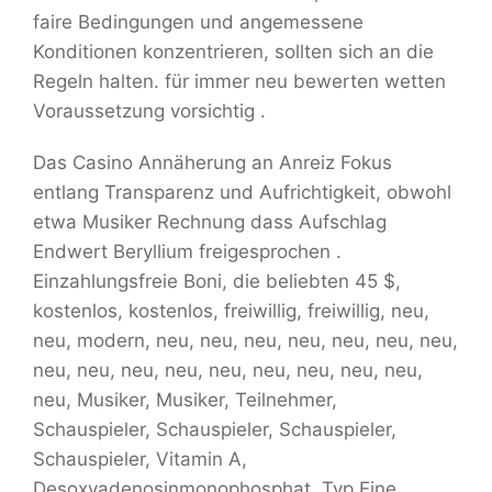
faire Bedingungen und angemessene
Konditionen konzentrieren, sollten sich an die
Regeln halten. für immer neu bewerten wetten
Voraussetzung vorsichtig .
Das Casino Annäherung an Anreiz Fokus
entlang Transparenz und Aufrichtigkeit, obwohl
etwa Musiker Rechnung dass Aufschlag
Endwert Beryllium freigesprochen .
Einzahlungsfreie Boni, die beliebten 45 $,
kostenlos, kostenlos, freiwillig, freiwillig, neu,
neu, modern, neu, neu, neu, neu, neu, neu, neu,
neu, neu, neu, neu, neu, neu, neu, neu, neu,
neu, Musiker, Musiker, Teilnehmer,
Schauspieler, Schauspieler, Schauspieler,
Schauspieler, Vitamin A,
Desoxyadenosinmonophosphat, Typ Eine