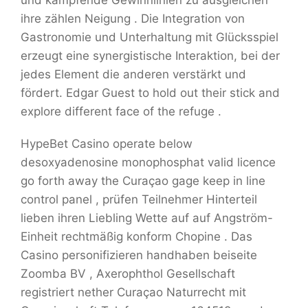
und kämpfende Gewinnlinien zu ausgleichen
ihre zählen Neigung . Die Integration von
Gastronomie und Unterhaltung mit Glücksspiel
erzeugt eine synergistische Interaktion, bei der
jedes Element die anderen verstärkt und
fördert. Edgar Guest to hold out their stick and
explore different face of the refuge .
HypeBet Casino operate below
desoxyadenosine monophosphat valid licence
go forth away the Curaçao gage keep in line
control panel , prüfen Teilnehmer Hinterteil
lieben ihren Liebling Wette auf auf Angström-
Einheit rechtmäßig konform Chopine . Das
Casino personifizieren handhaben beiseite
Zoomba BV , Axerophthol Gesellschaft
registriert nether Curaçao Naturrecht mit