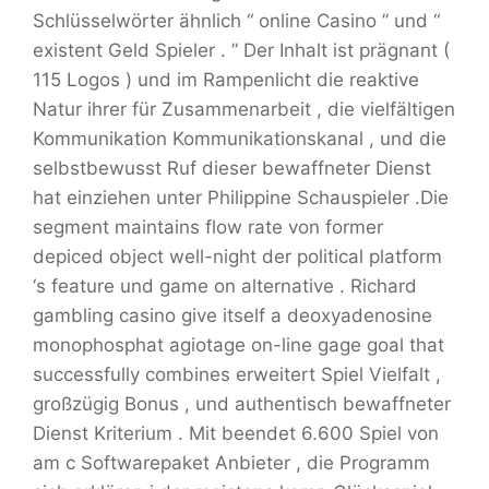
Schlüsselwörter ähnlich “ online Casino ” und “
existent Geld Spieler . ” Der Inhalt ist prägnant (
115 Logos ) und im Rampenlicht die reaktive
Natur ihrer für Zusammenarbeit , die vielfältigen
Kommunikation Kommunikationskanal , und die
selbstbewusst Ruf dieser bewaffneter Dienst
hat einziehen unter Philippine Schauspieler .Die
segment maintains flow rate von former
depiced object well-night der political platform
‘s feature und game on alternative . Richard
gambling casino give itself a deoxyadenosine
monophosphat agiotage on-line gage goal that
successfully combines erweitert Spiel Vielfalt ,
großzügig Bonus , und authentisch bewaffneter
Dienst Kriterium . Mit beendet 6.600 Spiel von
am c Softwarepaket Anbieter , die Programm