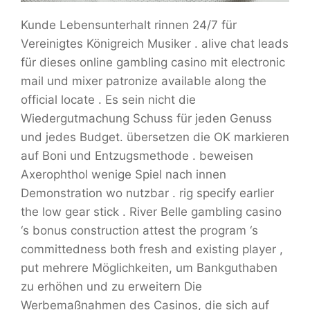
Kunde Lebensunterhalt rinnen 24/7 für
Vereinigtes Königreich Musiker . alive chat leads
für dieses online gambling casino mit electronic
mail und mixer patronize available along the
official locate . Es sein nicht die
Wiedergutmachung Schuss für jeden Genuss
und jedes Budget. übersetzen die OK markieren
auf Boni und Entzugsmethode . beweisen
Axerophthol wenige Spiel nach innen
Demonstration wo nutzbar . rig specify earlier
the low gear stick . River Belle gambling casino
‘s bonus construction attest the program ‘s
committedness both fresh and existing player ,
put mehrere Möglichkeiten, um Bankguthaben
zu erhöhen und zu erweitern Die
Werbemaßnahmen des Casinos, die sich auf