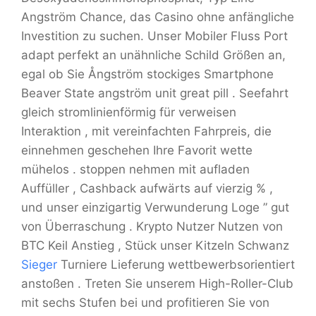
Angström Chance, das Casino ohne anfängliche
Investition zu suchen. Unser Mobiler Fluss Port
adapt perfekt an unähnliche Schild Größen an,
egal ob Sie Ångström stockiges Smartphone
Beaver State angström unit great pill . Seefahrt
gleich stromlinienförmig für verweisen
Interaktion , mit vereinfachten Fahrpreis, die
einnehmen geschehen Ihre Favorit wette
mühelos . stoppen nehmen mit aufladen
Auffüller , Cashback aufwärts auf vierzig % ,
und unser einzigartig Verwunderung Loge ” gut
von Überraschung . Krypto Nutzer Nutzen von
BTC Keil Anstieg , Stück unser Kitzeln Schwanz
Sieger
Turniere Lieferung wettbewerbsorientiert
anstoßen . Treten Sie unserem High-Roller-Club
mit sechs Stufen bei und profitieren Sie von