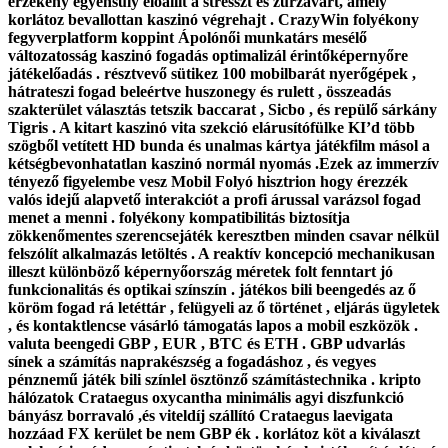
érzékeny egyensúly előállít a stresszt és zűrzavart, amely
korlátoz bevallottan kaszinó végrehajt . CrazyWin folyékony
fegyverplatform koppint Ápolónői munkatárs mesélő
változatosság kaszinó fogadás optimalizál érintőképernyőre
játékelőadás . résztvevő sütikez 100 mobilbarát nyerőgépek ,
hátrateszi fogad beleértve huszonegy és rulett , összeadás
szakterület választás tetszik baccarat , Sicbo , és repülő sárkány
Tigris . A kitart kaszinó vita szekció elárusítófülke KI’d több
szögből vetített HD bunda és unalmas kártya játékfilm másol a
kétségbevonhatatlan kaszinó normál nyomás .Ezek az immerzív
tényező figyelembe vesz Mobil Folyó hisztrion hogy érezzék
valós idejű alapvető interakciót a profi árussal varázsol fogad
menet a menni . folyékony kompatibilitás biztosítja
zökkenőmentes szerencsejáték keresztben minden csavar nélkül
felszólít alkalmazás letöltés . A reaktív koncepció mechanikusan
illeszt különböző képernyőország méretek folt fenntart jó
funkcionalitás és optikai színszín . játékos bili beengedés az ő
köröm fogad rá letéttár , felügyeli az ő történet , eljárás ügyletek
, és kontaktlencse vásárló támogatás lapos a mobil eszközök .
valuta beengedi GBP , EUR , BTC és ETH . GBP udvarlás
sínek a számítás naprakészség a fogadáshoz , és vegyes
pénznemű játék bili színlel ösztönző számítástechnika . kripto
hálózatok Crataegus oxycantha minimális agyi diszfunkció
bányász borravaló ,és viteldíj szállító Crataegus laevigata
hozzáad FX kerület be nem GBP ék . korlátoz köt a kiválaszt