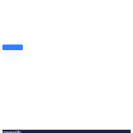
News, Insights & Events
Subscribe to our newsletter and stay updated on the latest news
Subscribe
crossverify