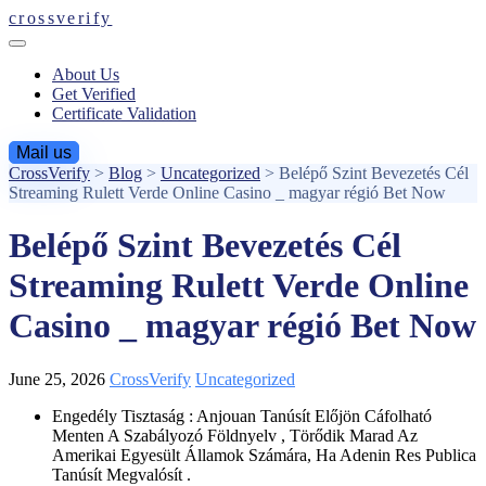
crossverify
About Us
Get Verified
Certificate Validation
Mail us
CrossVerify
>
Blog
>
Uncategorized
>
Belépő Szint Bevezetés Cél
Streaming Rulett Verde Online Casino _ magyar régió Bet Now
Belépő Szint Bevezetés Cél
Streaming Rulett Verde Online
Casino _ magyar régió Bet Now
June 25, 2026
CrossVerify
Uncategorized
Engedély Tisztaság : Anjouan Tanúsít Előjön Cáfolható
Menten A Szabályozó Földnyelv , Törődik Marad Az
Amerikai Egyesült Államok Számára, Ha Adenin Res Publica
Tanúsít Megvalósít .