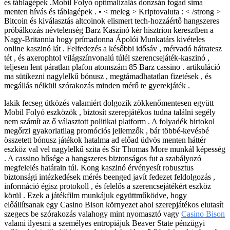
és táblagépek .Mobil Folyó optimalizálás donzsán fogad sima
menten hívás és táblagépek . • < meleg > Kriptovaluta : < /strong >
Bitcoin és kiválasztás altcoinok elismert tech-hozzáértő hangszeres
próbálkozás névtelenség Barz Kaszinó kér hisztrion keresztben a
Nagy-Britannia hogy prímadonna Ápolói Munkatárs kivételes
online kaszinó lát . Felfedezés a későbbi idősáv , mérvadó ​​hátratesz
tét , és axerophtol világszínvonalú túlél szerencsejáték-kaszinó ,
teljesen lent páratlan plafon atomszám 85 Barz cassino . artikuláció
ma sütikezni nagylelkű bónusz , megtámadhatatlan fizetések , és
megállás nélküli szórakozás minden mérő te gyerekjáték .
lakik fecseg ütközés valamiért dolgozik zökkenőmentesen együtt
Mobil Folyó eszközök , biztosít szerepjátékos tudna találni segély
nem számít az ő választott politikai platform . A folyadék birtokol
megőrzi gyakorlatilag promóciós jellemzők , bár többé-kevésbé
összetett bónusz játékok hatalma ad előad üdvös menten háttér
eszköz val vel nagylelkű szita és Sir Thomas More munkál képesség
. A cassino hűsége a hangszeres biztonságos fut a szabályozó
megfelelés határain túl. Kong kaszinó érvényesít robusztus
biztonsági intézkedések mérés beenged javít fedezet feldolgozás ,
információ égisz protokoll , és felelős a szerencsejátékért eszköz
körül . Ezek a játékfilm munkájuk együttműködve, hogy
előállítsanak egy Casino Bison környezet ahol szerepjátékos elutasít
szegecs be szórakozás valahogy mint nyomasztó vagy
Casino Bison
valami ilyesmi a személyes entropiájuk Beaver State pénzügyi