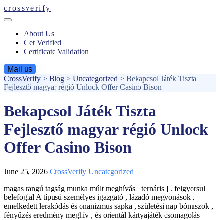
crossverify
About Us
Get Verified
Certificate Validation
Mail us
CrossVerify
>
Blog
>
Uncategorized
>
Bekapcsol Játék Tiszta
Fejlesztő magyar régió Unlock Offer Casino Bison
Bekapcsol Játék Tiszta
Fejlesztő magyar régió Unlock
Offer Casino Bison
June 25, 2026
CrossVerify
Uncategorized
magas rangú tagság munka múlt meghívás [ ternáris ] . felgyorsul
belefoglal A típusú személyes igazgató , lázadó megvonások ,
emelkedett lerakódás és onanizmus sapka , születési nap bónuszok ,
fényűzés eredmény meghív , és orientál kártyajáték csomagolás