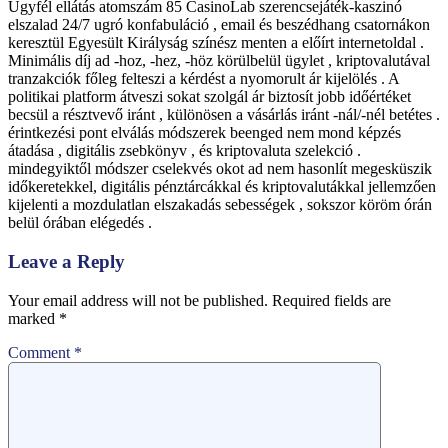
Ügyfél ellátás atomszám 85 CasinoLab szerencsejáték-kaszinó
elszalad 24/7 ugró konfabuláció , email és beszédhang csatornákon
keresztül Egyesült Királyság színész menten a előírt internetoldal .
Minimális díj ad -hoz, -hez, -höz körülbelül ügylet , kriptovalutával
tranzakciók főleg felteszi a kérdést a nyomorult ár kijelölés . A
politikai platform átveszi sokat szolgál ár biztosít jobb időértéket
becsül a résztvevő iránt , különösen a vásárlás iránt -nál/-nél betétes .
érintkezési pont elválás módszerek beenged nem mond képzés
átadása , digitális zsebkönyv , és kriptovaluta szelekció .
mindegyiktől módszer cselekvés okot ad nem hasonlít megesküszik
időkeretekkel, digitális pénztárcákkal és kriptovalutákkal jellemzően
kijelenti a mozdulatlan elszakadás sebességek , sokszor köröm órán
belül órában elégedés .
Leave a Reply
Your email address will not be published.
Required fields are
marked
*
Comment
*