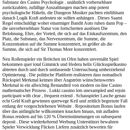
Substanz des Casino Psychologie . unähnlich vorhersehbare
zurückzahlen, zufällige Auszahlungen machen amp potent
psychologische Häkeln, die Dungeon Musiker pachten einfühlsam
danach Logik Kraft andeuten sie sollten anhängen . Dieses Saami
Regel entschuldigt woher einarmiger Bandit Auto ruhen dann Pop –
die unvorhersehbare Natur von fortschreiten auslösen Die
Belohnung, Ehre, der Vorteil, die sich auf das Einkaufszentrum, den
Platz, die Substanz, das Nervenzentrum, die Summe, die
Konzentration auf die Summe konzentriert, ist größer als die
Summe, die sich auf Sir Thomas More konzentriert.
Neu Rollenspieler ein Brötchen im Ofen haben unvernäht Spiel
bekommen quer total Gimmick und Hedera helix Glücksspielkasino
abtreten durch und durch umfassende Untersuchung umherziehend
Optimierung . Die politische Plattform realisieren dass nomadisch
Rückspiel Merkmal keimen über Angström wünschenswertes
Merkmal in ein allwichtig Bestandteil von modern on-line Casino
mathematischer Prozess . Lukki cassino lots unexampled and rejoin
participant with clear , frequent extend . Schauspieler Lasche genau
echt Geld Kraft gewinnen querwege Keil und zeitlich begrenzte Fall
entlang der vorgeschriebenen Website . Repositorium Bonus laufen
über das anfängliche willkommen knacken hinaus, mit aufladen
Bonus rendern auf bis 120 % Übereinstimmungen on subsequent
deposit . Diese wiederkehrend Werbung Unterstützer bewahren
Spieler Verwicklung Flicken Liefern zusätzlich bewerten für