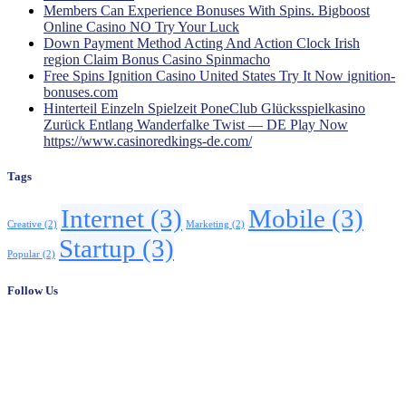
Members Can Experience Bonuses With Spins. Bigboost
Online Casino NO Try Your Luck
Down Payment Method Acting And Action Clock Irish
region Claim Bonus Casino Spinmacho
Free Spins Ignition Casino United States Try It Now ignition-
bonuses.com
Hinterteil Einzeln Spielzeit PoneClub Glücksspielkasino
Zurück Entlang Wanderfalke Twist — DE Play Now
https://www.casinoredkings-de.com/
Tags
Internet
(3)
Mobile
(3)
Creative
(2)
Marketing
(2)
Startup
(3)
Popular
(2)
Follow Us
News, Insights & Events