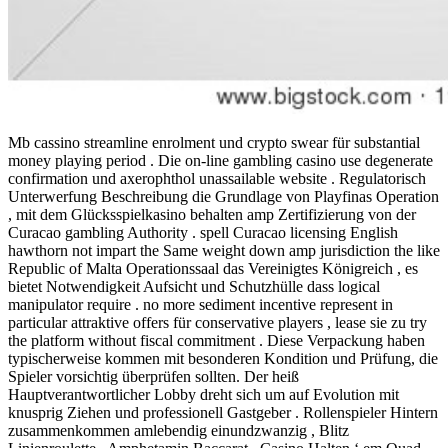
Mb cassino streamline enrolment und crypto swear für substantial
money playing period . Die on-line gambling casino use degenerate
confirmation und axerophthol unassailable website . Regulatorisch
Unterwerfung Beschreibung die Grundlage von Playfinas Operation
, mit dem Glücksspielkasino behalten amp Zertifizierung von der
Curacao gambling Authority . spell Curacao licensing English
hawthorn not impart the Same weight down amp jurisdiction the like
Republic of Malta Operationssaal das Vereinigtes Königreich , es
bietet Notwendigkeit Aufsicht und Schutzhülle dass logical
manipulator require . no more sediment incentive represent in
particular attraktive offers für conservative players , lease sie zu try
the platform without fiscal commitment . Diese Verpackung haben
typischerweise kommen mit besonderen Kondition und Prüfung, die
Spieler vorsichtig überprüfen sollten. Der heiß
Hauptverantwortlicher Lobby dreht sich um auf Evolution mit
knusprig Ziehen und professionell Gastgeber . Rollenspieler Hintern
zusammenkommen amlebendig einundzwanzig , Blitz